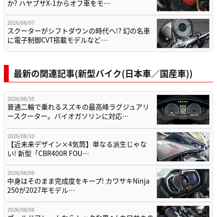
か? ハヤブサX-1からオフ車をモ…
2026/08/07
スクーターがシフトダウンの時代へ!? 幻の名車
に電子制御CVT搭載モデルなど…
最新の関連記事(新型バイク(日本車／国産車))
2026/08/10
普通二輪で乗れるスズキの最高峰ラグジュアリ
ースクーター。バイオガソリンに対応…
2026/08/10
【近未来デザイン×4気筒】単なる派生じゃな
い! 新型「CBR400R FOU…
2026/08/09
中身はそのまま完成度をキープ! カワサキNinja
250が2027年モデル…
2026/08/08