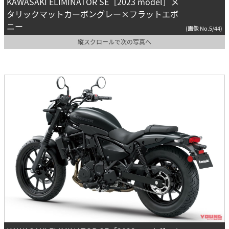
KAWASAKI ELIMINATOR SE［2023 model］メ
タリックマットカーボングレー×フラットエボ
ニー
(画像 No.5/44)
縦スクロールで次の写真へ