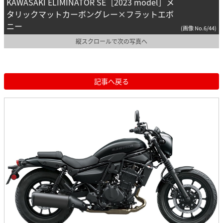
KAWASAKI ELIMINATOR SE［2023 model］メ
タリックマットカーボングレー×フラットエボ
ニー
(画像 No.6/44)
縦スクロールで次の写真へ
記事へ戻る