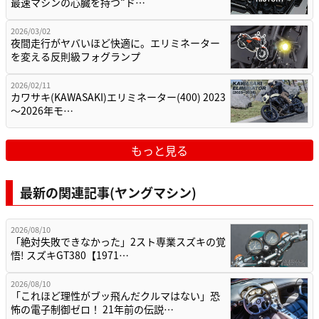
最速マシンの心臓を持つ“ド…
2026/03/02
夜間走行がヤバいほど快適に。エリミネーター
を変える反則級フォグランプ
2026/02/11
カワサキ(KAWASAKI)エリミネーター(400) 2023
～2026年モ…
もっと見る
最新の関連記事(ヤングマシン)
2026/08/10
「絶対失敗できなかった」2スト専業スズキの覚
悟! スズキGT380【1971…
2026/08/10
「これほど理性がブッ飛んだクルマはない」恐
怖の電子制御ゼロ！ 21年前の伝説…