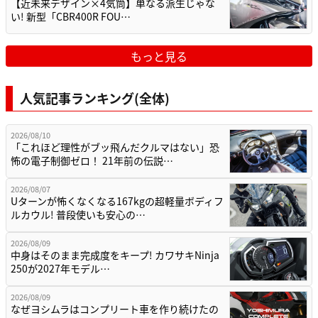
【近未来デザイン×4気筒】単なる派生じゃな
い! 新型「CBR400R FOU…
もっと見る
人気記事ランキング(全体)
2026/08/10
「これほど理性がブッ飛んだクルマはない」恐
怖の電子制御ゼロ！ 21年前の伝説…
2026/08/07
Uターンが怖くなくなる167kgの超軽量ボディフ
ルカウル! 普段使いも安心の…
2026/08/09
中身はそのまま完成度をキープ! カワサキNinja
250が2027年モデル…
2026/08/09
なぜヨシムラはコンプリート車を作り続けたの