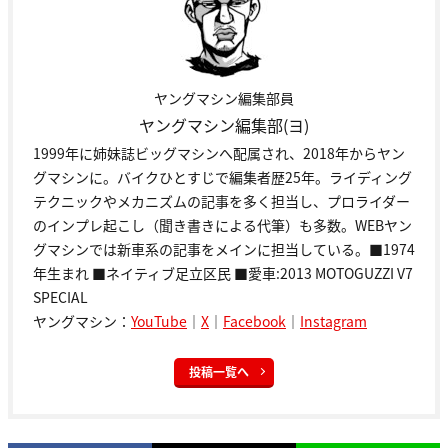
ヤングマシン編集部員
ヤングマシン編集部(ヨ)
1999年に姉妹誌ビッグマシンへ配属され、2018年からヤン
グマシンに。バイクひとすじで編集者歴25年。ライディング
テクニックやメカニズムの記事を多く担当し、プロライダー
のインプレ起こし（聞き書きによる代筆）も多数。WEBヤン
グマシンでは新車系の記事をメインに担当している。■1974
年生まれ ■ネイティブ足立区民 ■愛車:2013 MOTOGUZZI V7
SPECIAL
ヤングマシン：
YouTube
｜
X
｜
Facebook
｜
Instagram
投稿一覧へ