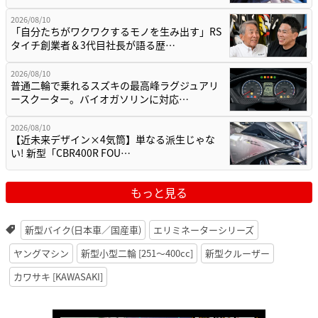
2026/08/10
「自分たちがワクワクするモノを生み出す」RS
タイチ創業者＆3代目社長が語る歴…
2026/08/10
普通二輪で乗れるスズキの最高峰ラグジュアリ
ースクーター。バイオガソリンに対応…
2026/08/10
【近未来デザイン×4気筒】単なる派生じゃな
い! 新型「CBR400R FOU…
もっと見る
新型バイク(日本車／国産車)
エリミネーターシリーズ
ヤングマシン
新型小型二輪 [251〜400cc]
新型クルーザー
カワサキ [KAWASAKI]