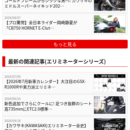
ゴールドフレームからシックな黒へ! カワサキの
ミドルスーパーネイキッド202…
2026/08/07
【プロ驚愕】全日本ライダー岡崎静夏が
「CB750 HORNET E-Clut…
もっと見る
最新の関連記事(エリミネーターシリーズ)
2026/07/09
【2026年7月新車カレンダー】大注目のGSX-
R1000Rや実力派エリミネ…
2026/06/16
新色追加でさらにクールに! 足つき抜群のシート
高735mmにETC2.0標準…
2026/04/18
【カワサキ(KAWASAKI)エリミネーター全史】