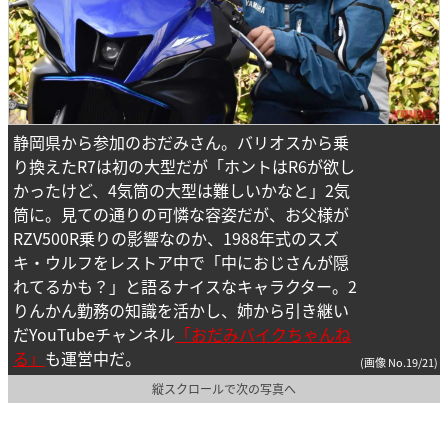
静岡県から参加のおだみさん。バリオスから乗
り換えたR7は初の大型だが「ホントはR6が欲し
かったけど、4気筒の大型は難しいかなと」2気
筒に。見ての通りの可憐な容姿だが、お父様が
RZV500R乗りの影響なのか、1988年式のスズ
キ・ウルフをレストア中で「中におじさんが隠
れてるかも？」と語るナイスなキャラクター。2
りんかん勤務の知識を活かし、姉から引き継い
だYouTubeチャンネル
「おだみバイクちゃんね
る」
も運営中だ。
(画像 No.19/21)
縦スクロールで次の写真へ