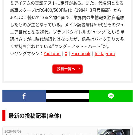
＆アイテムの実証テストに定評がある。また、代名詞となる
新車スクープはRG400/500Γ時代（1984年3月号掲載）から
30年以上続いている名物企画で、業界内の生情報を独自追跡
したものが主となっている。メイン読者層は50代とそのジュ
ニア世代となる20代。ブランドタイトルの“ヤング”という単
語はさすがに時代錯誤とはなったが、信条はバイク乗りの多
くが持ち合わせている“ヤング・アット・ハート”だ。
※ヤングマシン：
YouTube
｜
X
｜
Facebook
｜
Instagram
投稿一覧へ
最新の投稿記事(全体)
2026/08/09