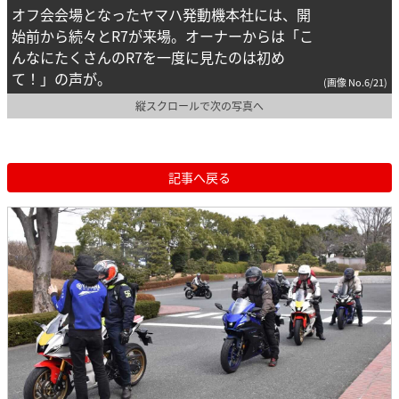
オフ会会場となったヤマハ発動機本社には、開
始前から続々とR7が来場。オーナーからは「こ
んなにたくさんのR7を一度に見たのは初め
て！」の声が。
(画像 No.6/21)
縦スクロールで次の写真へ
記事へ戻る