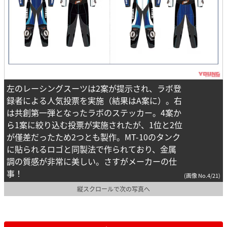
左のレーシングスーツは2案が提示され、ラボ登
録者による人気投票を実施（結果はA案に）。右
は共創第一弾となったラボのステッカー。4案か
ら1案に絞り込む投票が実施されたが、1位と2位
が僅差だったため2つとも製作。MT-10のタンク
に貼られるロゴと同製法で作られており、金属
調の質感が非常に美しい。さすがメーカーの仕
事！
(画像 No.4/21)
縦スクロールで次の写真へ