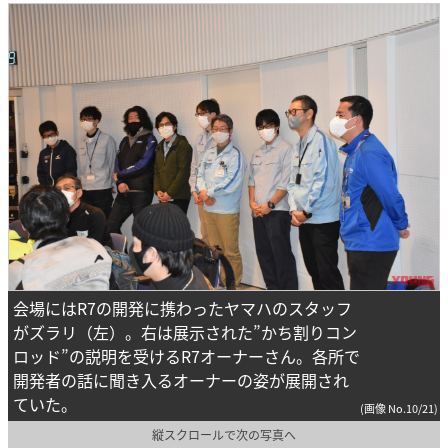
会場にはR7の開発に携わったヤマハのスタッフ
がズラリ（左）。右は展示された”かち割りコン
ロッド”の説明を受けるR7オーナーさん。各所で
開発者の話に聞き入るオーナーの姿が展開され
ていた。
(画像 No.10/21)
縦スクロールで次の写真へ