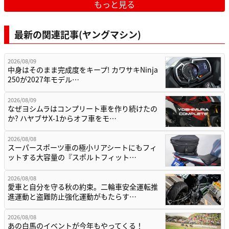
もっと見る
最新の関連記事(ヤングマシン)
2026/08/09
中身はそのまま完成度をキープ! カワサキNinja
250が2027年モデル…
2026/08/09
なぜヨシムラはコンプリート車を作り続けたの
か? ハヤブサX-1からオフ車をモ…
2026/08/08
スーパースポーツ車の極小リアシートにもフィ
ットする大容量の『スポルトフィット…
2026/08/08
愛車と自分を守る秋の約束。二輪車安全運転推
進運動と盗難防止強化運動がもたらす…
2026/08/08
あの白馬のイベントが今年もやってくる！