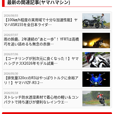
最新の関連記事(ヤマハマシン)
2026/08/03
【100㎞/h程度の実用域で十分な加速性能】ヤ
マハXSR155を全日本ライダ…
2026/07/07
雨の鈴鹿、2年連続の“あと一歩”！ YFRTは高橋
巧を追い詰めるも無念の赤旗…
2026/07/06
【コーナリングが別次元に良くなった！】ヤマ
ハ シグナスX2026年モデル試乗…
2026/05/30
【排気量320ccのR3はやっぱりトルクに余裕ア
リ！】ヤマハYZF-R3 2…
2026/05/18
ストレッチ防水透湿素材で着心地の軽い＆コン
パクトで持ち運びが便利なレインウエ…