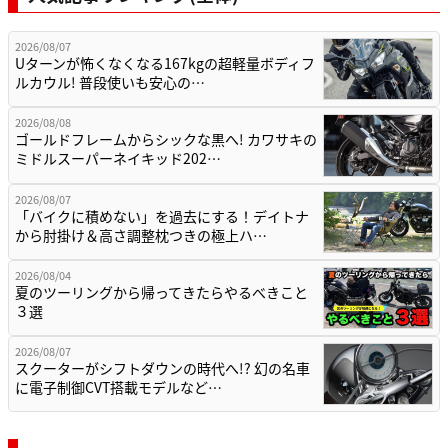
2026/08/07
Uターンが怖くなくなる167kgの超軽量ボディフ
ルカウル! 普段使いも安心の…
2026/08/08
ゴールドフレームからシックな黒へ! カワサキの
ミドルスーパーネイキッド202…
2026/08/07
「バイクに積めない」を過去にする！デイトナ
から肘掛け＆高さ調整枕つきの極上ハ…
2026/08/04
夏のツーリングから帰ってきたらやるべきこと
３選
2026/08/07
スクーターがシフトダウンの時代へ!? 幻の名車
に電子制御CVT搭載モデルなど…