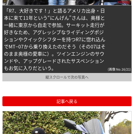
「R7、大好きです！」と語るアメリカ出身・日
本に来て11年という“にんげん”さんは、奥様と
一緒に東京から自走で参加。サーキット走行が
好きなため、アグレッシブなライディングポジ
ションやクイックシフターを持つR7に惚れ込ん
でMT−07から乗り換えたのだそう（その07はそ
のまま奥様の愛車に）。ツインエンジンのサウ
ンドや、アップグレードされたサスペンション
もお気に入りだという。
(画像 No.16/21)
縦スクロールで次の写真へ
記事へ戻る