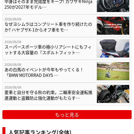
中身はそのまま完成度をキープ! カワサキNinja
250が2027年モデル…
2026/08/09
なぜヨシムラはコンプリート車を作り続けたの
か? ハヤブサX-1からオフ車をモ…
2026/08/08
スーパースポーツ車の極小リアシートにもフィ
ットする大容量の『スポルトフィット…
2026/08/08
あの白馬のイベントが今年もやってくる！
「BMW MOTORRAD DAYS …
2026/08/08
愛車と自分を守る秋の約束。二輪車安全運転推
進運動と盗難防止強化運動がもたらす…
もっと見る
人気記事ランキング(全体)