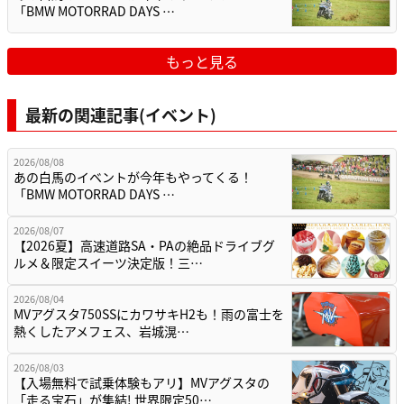
「BMW MOTORRAD DAYS …
もっと見る
最新の関連記事(イベント)
2026/08/08
あの白馬のイベントが今年もやってくる！
「BMW MOTORRAD DAYS …
2026/08/07
【2026夏】高速道路SA・PAの絶品ドライブグ
ルメ＆限定スイーツ決定版！三…
2026/08/04
MVアグスタ750SSにカワサキH2も！雨の富士を
熱くしたアメフェス、岩城滉…
2026/08/03
【入場無料で試乗体験もアリ】MVアグスタの
「走る宝石」が集結! 世界限定50…