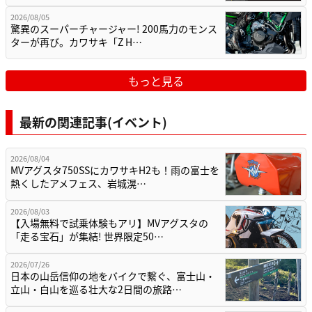
2026/08/05
驚異のスーパーチャージャー! 200馬力のモンス
ターが再び。カワサキ「Z H…
もっと見る
最新の関連記事(イベント)
2026/08/04
MVアグスタ750SSにカワサキH2も！雨の富士を
熱くしたアメフェス、岩城滉…
2026/08/03
【入場無料で試乗体験もアリ】MVアグスタの
「走る宝石」が集結! 世界限定50…
2026/07/26
日本の山岳信仰の地をバイクで繋ぐ、富士山・
立山・白山を巡る壮大な2日間の旅路…