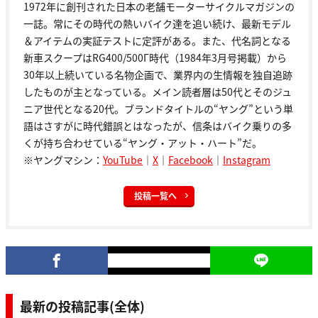
1972年に創刊された日本の老舗モーターサイクルマガジンの
一誌。常にその時代の熱いバイク達を追い続け、最新モデル
＆アイテムの実証テストに定評がある。また、代名詞となる
新車スクープはRG400/500Γ時代（1984年3月号掲載）から
30年以上続いている名物企画で、業界内の生情報を独自追跡
したものが主となっている。メイン読者層は50代とそのジュ
ニア世代となる20代。ブランドタイトルの“ヤング”という単
語はさすがに時代錯誤とはなったが、信条はバイク乗りの多
くが持ち合わせている“ヤング・アット・ハート”だ。
※ヤングマシン：
YouTube
｜
X
｜
Facebook
｜
Instagram
投稿一覧へ
最新の投稿記事(全体)