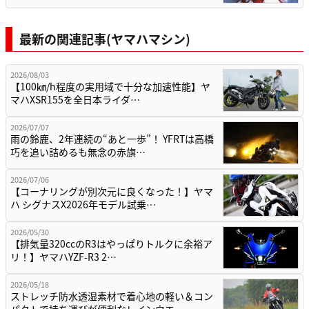
最新の関連記事(ヤマハマシン)
2026/08/03
【100㎞/h程度の実用域で十分な加速性能】ヤ
マハXSR155を全日本ライダ…
2026/07/07
雨の鈴鹿、2年連続の“あと一歩”！ YFRTは高橋
巧を追い詰めるも無念の赤旗…
2026/07/06
【コーナリングが別次元に良くなった！】ヤマ
ハ シグナスX2026年モデル試乗…
2026/05/30
【排気量320ccのR3はやっぱりトルクに余裕ア
リ！】ヤマハYZF-R3 2…
2026/05/18
ストレッチ防水透湿素材で着心地の軽い＆コン