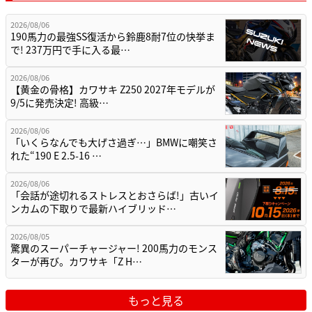
2026/08/06
190馬力の最強SS復活から鈴鹿8耐7位の快挙ま
で! 237万円で手に入る最…
2026/08/06
【黄金の骨格】カワサキ Z250 2027年モデルが
9/5に発売決定! 高級…
2026/08/06
「いくらなんでも大げさ過ぎ…」BMWに嘲笑さ
れた“190 E 2.5-16 …
2026/08/06
「会話が途切れるストレスとおさらば!」古いイ
ンカムの下取りで最新ハイブリッド…
2026/08/05
驚異のスーパーチャージャー! 200馬力のモンス
ターが再び。カワサキ「Z H…
もっと見る