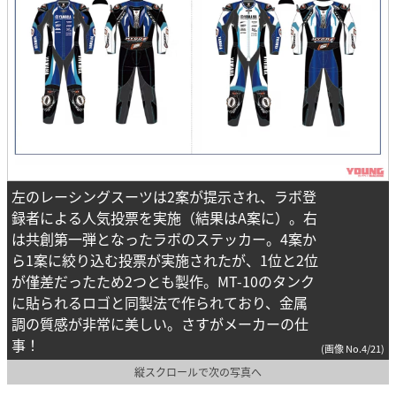
左のレーシングスーツは2案が提示され、ラボ登
録者による人気投票を実施（結果はA案に）。右
は共創第一弾となったラボのステッカー。4案か
ら1案に絞り込む投票が実施されたが、1位と2位
が僅差だったため2つとも製作。MT-10のタンク
に貼られるロゴと同製法で作られており、金属
調の質感が非常に美しい。さすがメーカーの仕
事！
(画像 No.4/21)
縦スクロールで次の写真へ