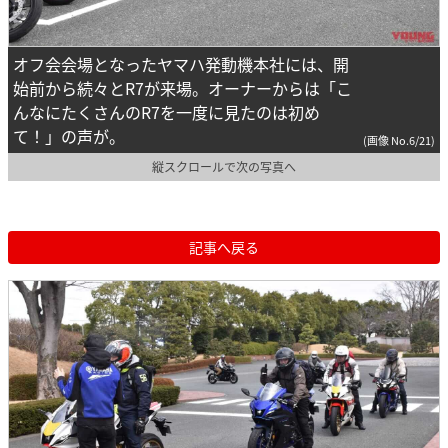
オフ会会場となったヤマハ発動機本社には、開
始前から続々とR7が来場。オーナーからは「こ
んなにたくさんのR7を一度に見たのは初め
て！」の声が。
(画像 No.6/21)
縦スクロールで次の写真へ
記事へ戻る