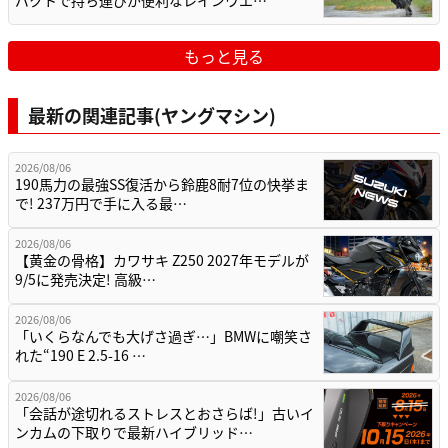
パクトで持ち運びが便利なレインウエ…
もっと見る
最新の関連記事(ヤングマシン)
2026/08/06
190馬力の最強SS復活から鈴鹿8耐7位の快挙ま
で! 237万円で手に入る最…
2026/08/06
【黄金の骨格】カワサキ Z250 2027年モデルが
9/5に発売決定! 高級…
2026/08/06
「いくらなんでも大げさ過ぎ…」BMWに嘲笑さ
れた“190 E 2.5-16 …
2026/08/06
「会話が途切れるストレスとおさらば!」古いイ
ンカムの下取りで最新ハイブリッド…