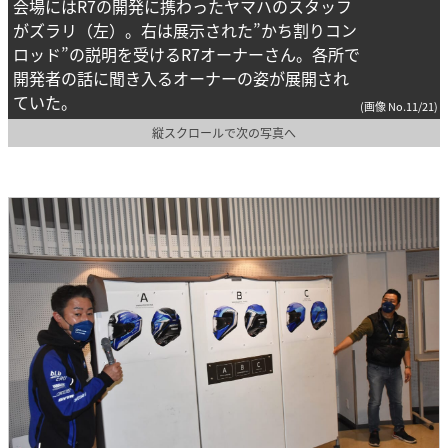
会場にはR7の開発に携わったヤマハのスタッフ
がズラリ（左）。右は展示された”かち割りコン
ロッド”の説明を受けるR7オーナーさん。各所で
開発者の話に聞き入るオーナーの姿が展開され
ていた。
(画像 No.11/21)
縦スクロールで次の写真へ