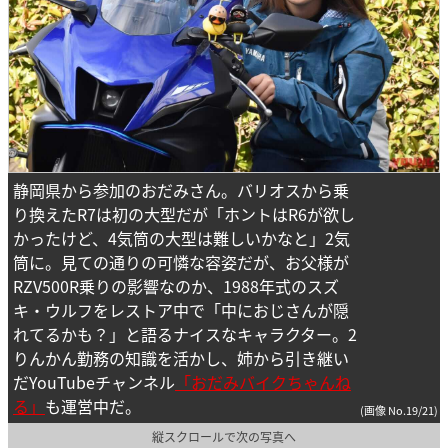
静岡県から参加のおだみさん。バリオスから乗
り換えたR7は初の大型だが「ホントはR6が欲し
かったけど、4気筒の大型は難しいかなと」2気
筒に。見ての通りの可憐な容姿だが、お父様が
RZV500R乗りの影響なのか、1988年式のスズ
キ・ウルフをレストア中で「中におじさんが隠
れてるかも？」と語るナイスなキャラクター。2
りんかん勤務の知識を活かし、姉から引き継い
だYouTubeチャンネル
「おだみバイクちゃんね
る」
も運営中だ。
(画像 No.19/21)
縦スクロールで次の写真へ