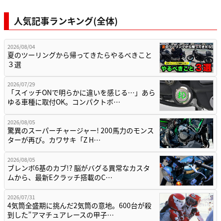
人気記事ランキング(全体)
2026/08/04
夏のツーリングから帰ってきたらやるべきこと
３選
2026/07/29
「スイッチONで明らかに違いを感じる…」あら
ゆる車種に取付OK。コンパクトボ…
2026/08/05
驚異のスーパーチャージャー! 200馬力のモンス
ターが再び。カワサキ「Z H…
2026/08/05
ブレンボ6基のカブ!? 脳がバグる異常なカスタ
ムから、最新Eクラッチ搭載のC…
2026/07/31
4気筒全盛期に挑んだ2気筒の意地。600台が殺
到した”アマチュアレースの甲子…