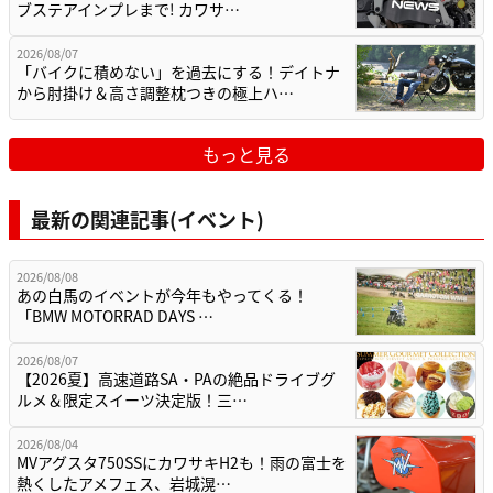
ブステアインプレまで! カワサ…
2026/08/07
「バイクに積めない」を過去にする！デイトナ
から肘掛け＆高さ調整枕つきの極上ハ…
もっと見る
最新の関連記事(イベント)
2026/08/08
あの白馬のイベントが今年もやってくる！
「BMW MOTORRAD DAYS …
2026/08/07
【2026夏】高速道路SA・PAの絶品ドライブグ
ルメ＆限定スイーツ決定版！三…
2026/08/04
MVアグスタ750SSにカワサキH2も！雨の富士を
熱くしたアメフェス、岩城滉…