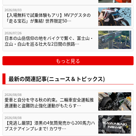
2026/08/03
【入場無料で試乗体験もアリ】MVアグスタの
「走る宝石」が集結! 世界限定50…
2026/07/26
日本の山岳信仰の地をバイクで繋ぐ、富士山・
立山・白山を巡る壮大な2日間の旅路…
もっと見る
最新の関連記事(ニュース＆トピックス)
2026/08/08
愛車と自分を守る秋の約束。二輪車安全運転推
進運動と盗難防止強化運動がもたらす…
2026/08/08
【見逃し厳禁】漆黒の4気筒発売から200馬力ハ
ブステアインプレまで! カワサ…