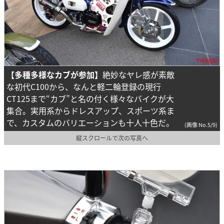
【多種多様なカブが参加】
絶妙なヤレ感が素敵
な初代C100から、なんと軽二輪登録の現行
CT125まで“カブ”と名の付く様々なバイクが大
集合。実用系からドレスアップ、スポーツ系ま
で、カスタムのバリエーションも十人十色だ。
(画像 No.5/9)
縦スクロールで次の写真へ