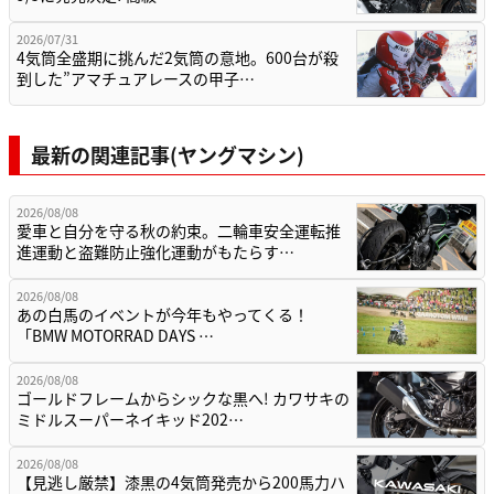
2026/07/31
4気筒全盛期に挑んだ2気筒の意地。600台が殺
到した”アマチュアレースの甲子…
最新の関連記事(ヤングマシン)
2026/08/08
愛車と自分を守る秋の約束。二輪車安全運転推
進運動と盗難防止強化運動がもたらす…
2026/08/08
あの白馬のイベントが今年もやってくる！
「BMW MOTORRAD DAYS …
2026/08/08
ゴールドフレームからシックな黒へ! カワサキの
ミドルスーパーネイキッド202…
2026/08/08
【見逃し厳禁】漆黒の4気筒発売から200馬力ハ