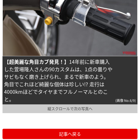
【超美麗な角目カブ発見！】
14年前に新車購入
した萱場隆人さんの90カスタムは、1点の曇りや
サビもなく磨き上げられ、まるで新車のよう。
角目でこれほど綺麗な個体は珍しい!? 走行は
4000kmほどでタイヤまでフルノーマルとのこ
と。
(画像 No.6/9)
縦スクロールで次の写真へ
記事へ戻る