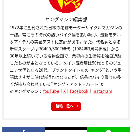
ヤングマシン編集部
1972年に創刊された日本の老舗モーターサイクルマガジンの
一誌。常にその時代の熱いバイク達を追い続け、最新モデル
＆アイテムの実証テストに定評がある。また、代名詞となる
新車スクープはRG400/500Γ時代（1984年3月号掲載）から
30年以上続いている名物企画で、業界内の生情報を独自追跡
したものが主となっている。メイン読者層は50代とそのジュ
ニア世代となる20代。ブランドタイトルの“ヤング”という単
語はさすがに時代錯誤とはなったが、信条はバイク乗りの多
くが持ち合わせている“ヤング・アット・ハート”だ。
※ヤングマシン：
YouTube
｜
X
｜
Facebook
｜
Instagram
投稿一覧へ