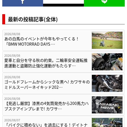
最新の投稿記事(全体)
2026/08/08
あの白馬のイベントが今年もやってくる！
「BMW MOTORRAD DAYS …
2026/08/08
愛車と自分を守る秋の約束。二輪車安全運転推
進運動と盗難防止強化運動がもたらす…
2026/08/08
ゴールドフレームからシックな黒へ! カワサキの
ミドルスーパーネイキッド202…
2026/08/08
【見逃し厳禁】漆黒の4気筒発売から200馬力ハ
ブステアインプレまで! カワサ…
2026/08/07
「バイクに積めない」を過去にする！デイトナ