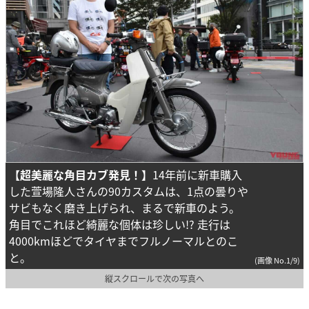
【超美麗な角目カブ発見！】
14年前に新車購入
した萱場隆人さんの90カスタムは、1点の曇りや
サビもなく磨き上げられ、まるで新車のよう。
角目でこれほど綺麗な個体は珍しい!? 走行は
4000kmほどでタイヤまでフルノーマルとのこ
と。
(画像 No.1/9)
縦スクロールで次の写真へ