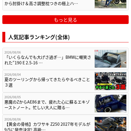
から肘掛け＆高さ調整枕つきの極上ハ…
もっと見る
人気記事ランキング(全体)
2026/08/06
「いくらなんでも大げさ過ぎ…」BMWに嘲笑さ
れた“190 E 2.5-16 …
2026/08/04
夏のツーリングから帰ってきたらやるべきこと
３選
2026/08/05
悪魔のZからAE86まで、疲れた心に蘇るエキゾ
ーストノート。忙しい大人に贈る…
2026/08/06
【黄金の骨格】カワサキ Z250 2027年モデルが
9/5に発売決定! 高級…