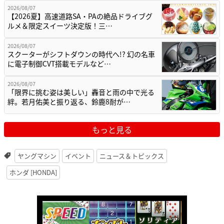
2026/08/07
【2026夏】高速道路SA・PAの絶品ドライブグ
ルメ＆限定スイーツ決定版！三…
2026/08/07
スクーターがシフトダウンの時代へ!? 幻の名車
に電子制御CVT搭載モデルなど…
2026/08/07
「限界に挑む姿は美しい」轟音と雨の中で光る
絆。若月佑美と振り返る、鈴鹿8耐が…
もっと見る
ヤングマシン
イベント
ニュース＆トピックス
ホンダ [HONDA]