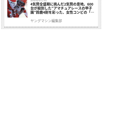
4気筒全盛期に挑んだ2気筒の意地。600
台が殺到した”アマチュアレースの甲子
園”鈴鹿4耐を彩った、女性コンビの「ス
ズキGSX400E」が特別展示開始
ヤングマシン編集部