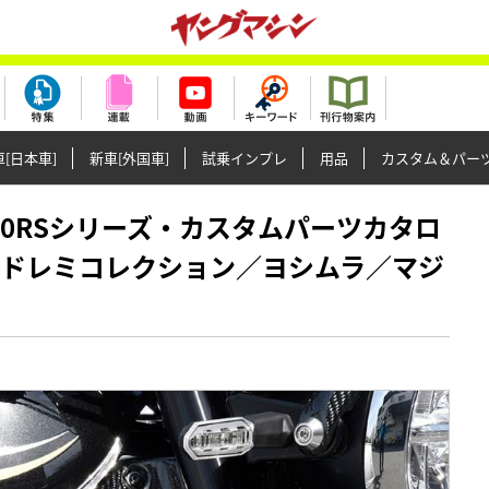
[日本車]
新車[外国車]
試乗インプレ
用品
カスタム＆パー
キZ900RSシリーズ・カスタムパーツカタロ
｜ドレミコレクション／ヨシムラ／マジ