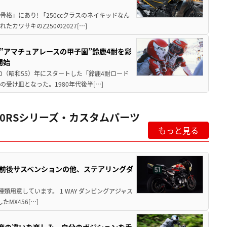
骨格」にあり! 「250ccクラスのネイキッドなん
ワサキのZ250の2027[…]
た”アマチュアレースの甲子園”鈴鹿4耐を彩
開始
80（昭和55）年にスタートした「鈴鹿4耐ロード
受け皿となった。1980年代後半[…]
900RSシリーズ・カスタムパーツ
もっと見る
ONなら前後サスペンションの他、ステアリングダ
3種類用意しています。 1 WAY ダンピングアジャス
MX456[…]