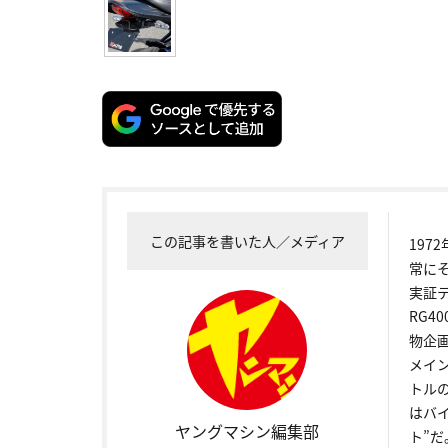
この記事を書いた人／メディア
19
常に
実証
RG4
物企
メイ
トル
はバ
ヤングマシン編集部
ト”だ