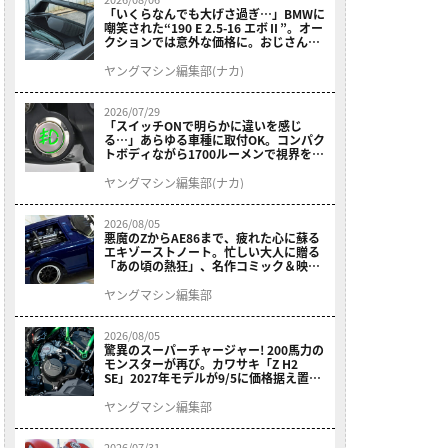
「いくらなんでも大げさ過ぎ…」BMWに
嘲笑された“190 E 2.5-16 エボⅡ”。オー
クションでは意外な価格に。おじさん達
が少年だった頃の憧れのクルマを深堀り
ヤングマシン編集部(ナカ)
2026/07/29
「スイッチONで明らかに違いを感じ
る…」あらゆる車種に取付OK。コンパク
トボディながら1700ルーメンで視界を確
保する［デイトナ・LEDフォグランプユ
ニット プレシャスレイ スモール］
ヤングマシン編集部(ナカ)
2026/08/05
悪魔のZからAE86まで、疲れた心に蘇る
エキゾーストノート。忙しい大人に贈る
「あの頃の熱狂」、名作コミック＆映画
の愛機たちが東京駅地下に期間限定で集
結！
ヤングマシン編集部
2026/08/05
驚異のスーパーチャージャー! 200馬力の
モンスターが再び。カワサキ「Z H2
SE」2027年モデルが9/5に価格据え置き
で発売
ヤングマシン編集部
2026/07/31