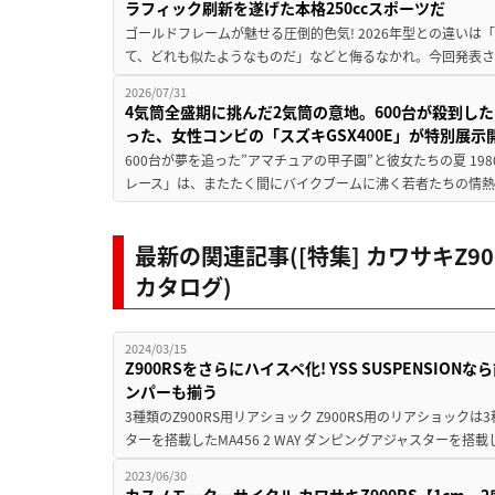
ラフィック刷新を遂げた本格250ccスポーツだ
ゴールドフレームが魅せる圧倒的色気! 2026年型との違いは「
て、どれも似たようなものだ」などと侮るなかれ。今回発表されたカ
2026/07/31
4気筒全盛期に挑んだ2気筒の意地。600台が殺到し
った、女性コンビの「スズキGSX400E」が特別展示
600台が夢を追った”アマチュアの甲子園”と彼女たちの夏 19
レース」は、またたく間にバイクブームに沸く若者たちの情熱の
最新の関連記事([特集] カワサキZ
カタログ)
2024/03/15
Z900RSをさらにハイスペ化! YSS SUSPENSI
ンパーも揃う
3種類のZ900RS用リアショック Z900RS用のリアショックは
ターを搭載したMA456 2 WAY ダンピングアジャスターを搭載した
2023/06/30