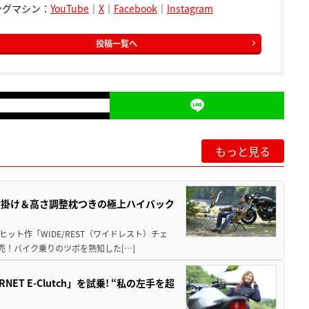
ングマシン：
YouTube
｜
X
｜
Facebook
｜
Instagram
投稿一覧へ
もっと見る
肘掛け＆高さ調整枕つきの極上ハイバック
ット作「WIDE/REST（ワイドレスト）チェ
発売！バイク乗りのツボを熟知した[…]
T E-Clutch」を試乗! “私の左手を超