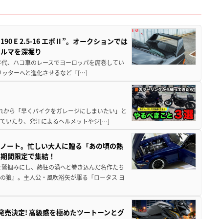
 E 2.5-16 エボⅡ”。オークションでは
クルマを深堀り
80年代、ハコ車のレースでヨーロッパを席巻してい
5リッターへと進化させるなど「[…]
と疲れから「早くバイクをガレージにしまいたい」と
ていたり、発汗によるヘルメットやジ[…]
トノート。忙しい大人に贈る「あの頃の熱
に期間限定で集結！
を鷲掴みにし、熱狂の渦へと巻き込んだ名作たち
の狼』。主人公・風吹裕矢が駆る「ロータス ヨ
5に発売決定! 高級感を極めたツートーンとグ