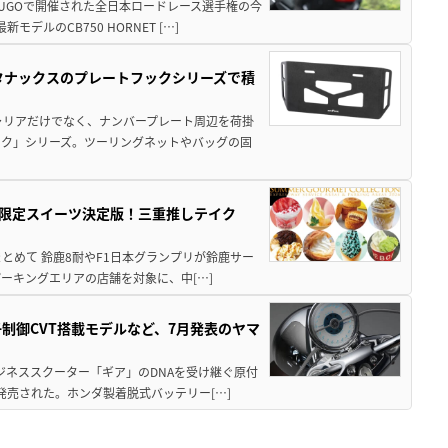
SUGOで開催された全日本ロードレース選手権の今
ルのCB750 HORNET […]
！タナックスのプレートフックシリーズで積
ャリアだけでなく、ナンバープレート周辺を荷掛
ック」シリーズ。ツーリングネットやバッグの固
メ＆限定スイーツ決定版！三重推しテイク
もまとめて 鈴鹿8耐やF1日本グランプリが鈴鹿サー
ーキングエリアの店舗を対象に、中[…]
子制御CVT搭載モデルなど、7月発表のヤマ
ジネススクーター「ギア」のDNAを受け継ぐ原付
発売された。ホンダ製着脱式バッテリー[…]