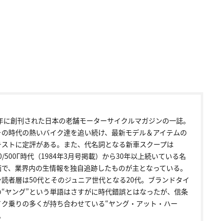
72年に創刊された日本の老舗モーターサイクルマガジンの一誌。
その時代の熱いバイク達を追い続け、最新モデル＆アイテムの
テストに定評がある。また、代名詞となる新車スクープは
00/500Γ時代（1984年3月号掲載）から30年以上続いている名
画で、業界内の生情報を独自追跡したものが主となっている。
ン読者層は50代とそのジュニア世代となる20代。ブランドタイ
の“ヤング”という単語はさすがに時代錯誤とはなったが、信条
イク乗りの多くが持ち合わせている“ヤング・アット・ハー
。