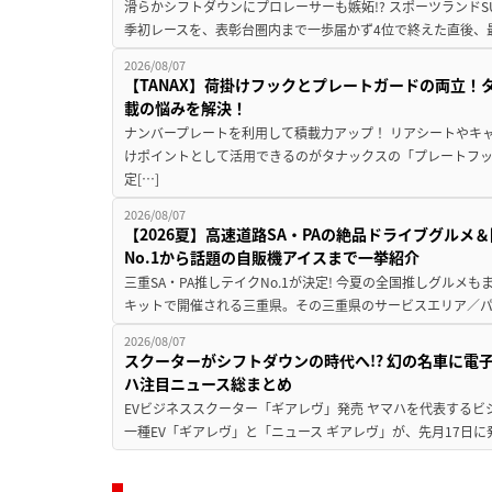
滑らかシフトダウンにプロレーサーも嫉妬!? スポーツランド
季初レースを、表彰台圏内まで一歩届かず4位で終えた直後、最新モデ
2026/08/07
【TANAX】荷掛けフックとプレートガードの両立
載の悩みを解決！
ナンバープレートを利用して積載力アップ！ リアシートやキ
けポイントとして活用できるのがタナックスの「プレートフ
定[…]
2026/08/07
【2026夏】高速道路SA・PAの絶品ドライブグル
No.1から話題の自販機アイスまで一挙紹介
三重SA・PA推しテイクNo.1が決定! 今夏の全国推しグルメ
キットで開催される三重県。その三重県のサービスエリア／パ
2026/08/07
スクーターがシフトダウンの時代へ!? 幻の名車に電
ハ注目ニュース総まとめ
EVビジネススクーター「ギアレヴ」発売 ヤマハを代表するビ
一種EV「ギアレヴ」と「ニュース ギアレヴ」が、先月17日に