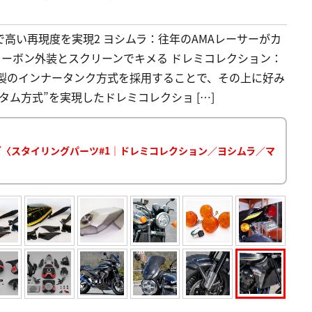
で高い再現度を実現2 ヨシムラ：往年のAMAレーサーがカ
カーボン外装とスクリーンでキメる ドレミコレクション：
ル製のインナータンク方式を採用することで、その上に好み
ム方式”を実現したドレミコレクショ […]
ログ〈スタイリングパーツ#1｜ドレミコレクション／ヨシムラ／マ