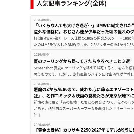
人気記事ランキング(全体)
2026/08/06
「いくらなんでも大げさ過ぎ…」BMWに嘲笑された“190
意外な価格に。おじさん達が少年だった頃の憧れの
打倒BMWを掲げ、レース仕様の190Eの開発がスタート 19
たのはM3を投入したBMWでした。2.3リッターの直4から2.
2026/08/04
夏のツーリングから帰ってきたらやるべきこと３選
Screenshot 真夏のツーリングを終えて帰宅すると、暑さ
思うものです。しかし、走行直後のバイクには虫汚れが付着し
2026/08/05
悪魔のZからAE86まで、疲れた心に蘇るエキゾース
狂」、名作コミック＆映画の愛機たちが東京駅地下
記憶の底に眠る「あの相棒」たちとの再会 かつて、我々の心
がある。熱狂的なスーパーカーブームを牽引した『サーキット
[…]
2026/08/06
【黄金の骨格】カワサキ Z250 2027年モデルが9/