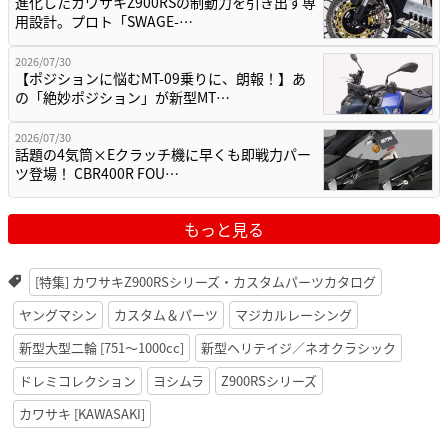
進化したカワサキZ900RSの制動力を引き出す専
用設計。プロト「SWAGE-…
2026/07/30
【ポジションに悩むMT-09乗りに、朗報！】あ
の「絶妙ポジション」が新型MT…
2026/07/30
話題の4気筒×Eクラッチ機に早くも即戦力パー
ツ登場！ CBR400R FOU…
もっと見る
[特集] カワサキZ900RSシリーズ・カスタムパーツカタログ
ヤングマシン
カスタム＆パーツ
マジカルレーシング
新型大型二輪 [751〜1000cc]
新型ヘリテイジ／ネオクラシック
ドレミコレクション
ヨシムラ
Z900RSシリーズ
カワサキ [KAWASAKI]