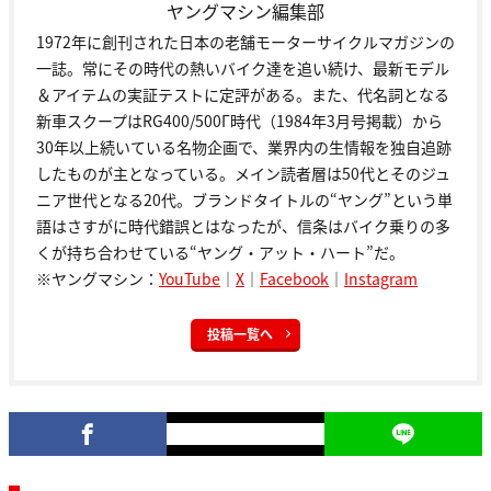
ヤングマシン編集部
1972年に創刊された日本の老舗モーターサイクルマガジンの
一誌。常にその時代の熱いバイク達を追い続け、最新モデル
＆アイテムの実証テストに定評がある。また、代名詞となる
新車スクープはRG400/500Γ時代（1984年3月号掲載）から
30年以上続いている名物企画で、業界内の生情報を独自追跡
したものが主となっている。メイン読者層は50代とそのジュ
ニア世代となる20代。ブランドタイトルの“ヤング”という単
語はさすがに時代錯誤とはなったが、信条はバイク乗りの多
くが持ち合わせている“ヤング・アット・ハート”だ。
※ヤングマシン：
YouTube
｜
X
｜
Facebook
｜
Instagram
投稿一覧へ