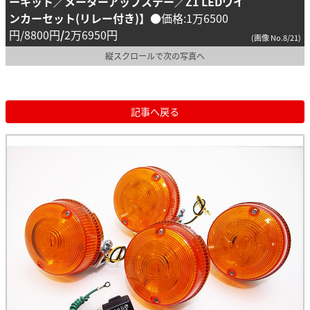
ーキット／メーターアップステー／
Z1 LEDウイ
ンカーセット(リレー付き)
】
●価格:1万6500
円/8800円
/
2万6950円
(画像 No.8/21)
縦スクロールで次の写真へ
記事へ戻る