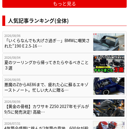
もっと見る
人気記事ランキング(全体)
2026/08/06
「いくらなんでも大げさ過ぎ…」BMWに嘲笑さ
れた“190 E 2.5-16 …
2026/08/04
夏のツーリングから帰ってきたらやるべきこと
３選
2026/08/05
悪魔のZからAE86まで、疲れた心に蘇るエキゾ
ーストノート。忙しい大人に贈る…
2026/08/06
【黄金の骨格】カワサキ Z250 2027年モデルが
9/5に発売決定! 高級…
2026/07/31
4気筒全盛期に挑んだ2気筒の意地。600台が殺