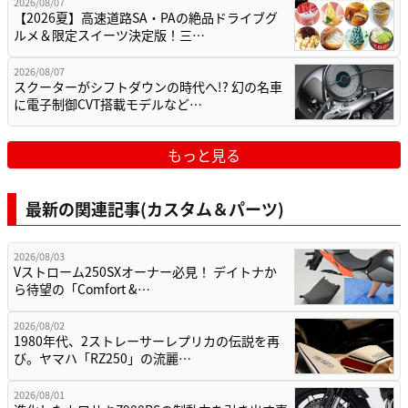
2026/08/07
【2026夏】高速道路SA・PAの絶品ドライブグ
ルメ＆限定スイーツ決定版！三…
2026/08/07
スクーターがシフトダウンの時代へ!? 幻の名車
に電子制御CVT搭載モデルなど…
もっと見る
最新の関連記事(カスタム＆パーツ)
2026/08/03
Vストローム250SXオーナー必見！ デイトナか
ら待望の「Comfort &…
2026/08/02
1980年代、2ストレーサーレプリカの伝説を再
び。ヤマハ「RZ250」の流麗…
2026/08/01