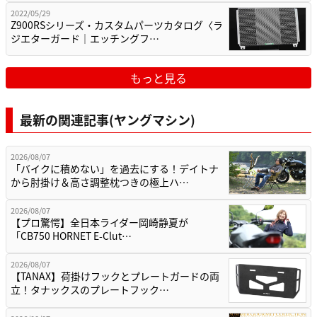
2022/05/29
Z900RSシリーズ・カスタムパーツカタログ〈ラ
ジエターガード｜エッチングフ…
もっと見る
最新の関連記事(ヤングマシン)
2026/08/07
「バイクに積めない」を過去にする！デイトナ
から肘掛け＆高さ調整枕つきの極上ハ…
2026/08/07
【プロ驚愕】全日本ライダー岡崎静夏が
「CB750 HORNET E-Clut…
2026/08/07
【TANAX】荷掛けフックとプレートガードの両
立！タナックスのプレートフック…