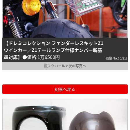
【ドレミコレクション フェンダーレスキットZ1
ウインカー／Z1テールランプ仕様ナンバー新基
準対応】
●価格:1万6500円
(画像 No.10/21)
縦スクロールで次の写真へ
記事へ戻る