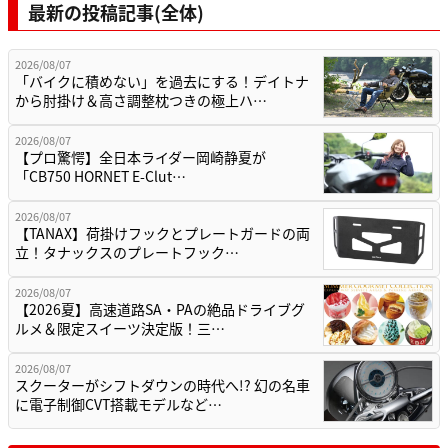
最新の投稿記事(全体)
2026/08/07
「バイクに積めない」を過去にする！デイトナ
から肘掛け＆高さ調整枕つきの極上ハ…
2026/08/07
【プロ驚愕】全日本ライダー岡崎静夏が
「CB750 HORNET E-Clut…
2026/08/07
【TANAX】荷掛けフックとプレートガードの両
立！タナックスのプレートフック…
2026/08/07
【2026夏】高速道路SA・PAの絶品ドライブグ
ルメ＆限定スイーツ決定版！三…
2026/08/07
スクーターがシフトダウンの時代へ!? 幻の名車
に電子制御CVT搭載モデルなど…