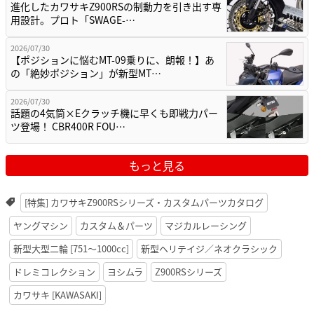
進化したカワサキZ900RSの制動力を引き出す専
用設計。プロト「SWAGE-…
2026/07/30
【ポジションに悩むMT-09乗りに、朗報！】あ
の「絶妙ポジション」が新型MT…
2026/07/30
話題の4気筒×Eクラッチ機に早くも即戦力パー
ツ登場！ CBR400R FOU…
もっと見る
[特集] カワサキZ900RSシリーズ・カスタムパーツカタログ
ヤングマシン
カスタム＆パーツ
マジカルレーシング
新型大型二輪 [751〜1000cc]
新型ヘリテイジ／ネオクラシック
ドレミコレクション
ヨシムラ
Z900RSシリーズ
カワサキ [KAWASAKI]