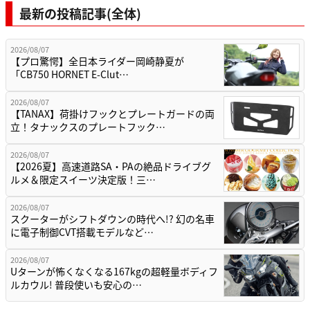
最新の投稿記事(全体)
2026/08/07
【プロ驚愕】全日本ライダー岡崎静夏が
「CB750 HORNET E-Clut…
2026/08/07
【TANAX】荷掛けフックとプレートガードの両
立！タナックスのプレートフック…
2026/08/07
【2026夏】高速道路SA・PAの絶品ドライブグ
ルメ＆限定スイーツ決定版！三…
2026/08/07
スクーターがシフトダウンの時代へ!? 幻の名車
に電子制御CVT搭載モデルなど…
2026/08/07
Uターンが怖くなくなる167kgの超軽量ボディフ
ルカウル! 普段使いも安心の…