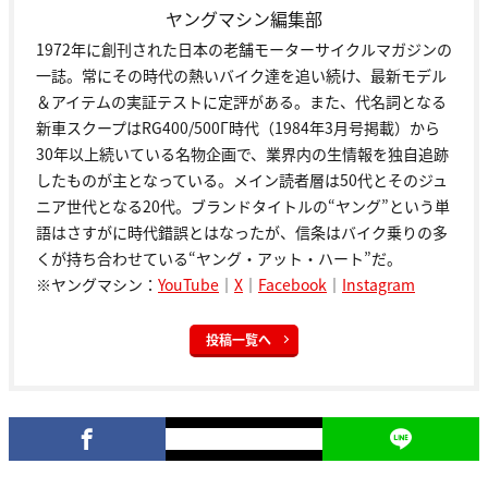
ヤングマシン編集部
1972年に創刊された日本の老舗モーターサイクルマガジンの
一誌。常にその時代の熱いバイク達を追い続け、最新モデル
＆アイテムの実証テストに定評がある。また、代名詞となる
新車スクープはRG400/500Γ時代（1984年3月号掲載）から
30年以上続いている名物企画で、業界内の生情報を独自追跡
したものが主となっている。メイン読者層は50代とそのジュ
ニア世代となる20代。ブランドタイトルの“ヤング”という単
語はさすがに時代錯誤とはなったが、信条はバイク乗りの多
くが持ち合わせている“ヤング・アット・ハート”だ。
※ヤングマシン：
YouTube
｜
X
｜
Facebook
｜
Instagram
投稿一覧へ