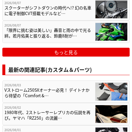
2026/08/07
スクーターがシフトダウンの時代へ!? 幻の名車
に電子制御CVT搭載モデルなど…
2026/08/07
「限界に挑む姿は美しい」轟音と雨の中で光る
絆。若月佑美と振り返る、鈴鹿8耐が…
もっと見る
最新の関連記事(カスタム＆パーツ)
2026/08/03
Vストローム250SXオーナー必見！ デイトナか
ら待望の「Comfort &…
2026/08/02
1980年代、2ストレーサーレプリカの伝説を再
び。ヤマハ「RZ250」の流麗…
2026/08/01