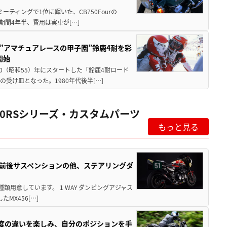
ミーティングで1位に輝いた、CB750Fourの
期間4年半、費用は実車が[…]
た”アマチュアレースの甲子園”鈴鹿4耐を彩
開始
80（昭和55）年にスタートした「鈴鹿4耐ロード
受け皿となった。1980年代後半[…]
900RSシリーズ・カスタムパーツ
もっと見る
ONなら前後サスペンションの他、ステアリングダ
3種類用意しています。 1 WAY ダンピングアジャス
MX456[…]
、2度の違いを楽しみ、自分のポジションを手