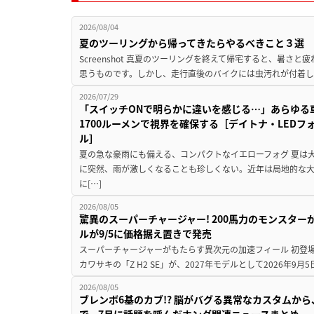
2026/08/04
夏のツーリングから帰ってきたらやるべきこと３選
Screenshot 真夏のツーリングを終えて帰宅すると、暑さ
思うものです。しかし、走行直後のバイクには虫汚れが付着し
2026/07/29
「スイッチONで明らかに違いを感じる…」あらゆる
1700ルーメンで視界を確保する［デイトナ・LEDフ
ル］
夏の急な豪雨にも備える、コンパクトなイエローフォグ 夏は
に突然、雨が激しくなることも珍しくない。近年は局地的な
に[…]
2026/08/05
驚異のスーパーチャージャー! 200馬力のモンスターが再
ルが9/5に価格据え置きで発売
スーパーチャージャーがもたらす異次元の加速フィール 初登
カワサキの「Z H2 SE」が、2027年モデルとして2026年9月
2026/08/05
ブレンボ6基のカブ!? 脳がバグる異常なカスタムから、
で。7月に話題を呼んだホンダ関連ニュースまとめ