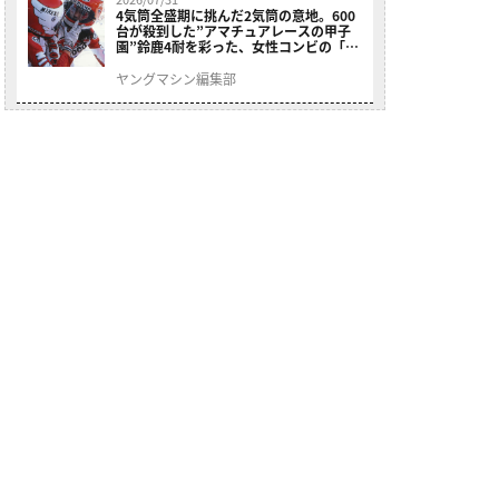
4気筒全盛期に挑んだ2気筒の意地。600
台が殺到した”アマチュアレースの甲子
園”鈴鹿4耐を彩った、女性コンビの「ス
ズキGSX400E」が特別展示開始
ヤングマシン編集部