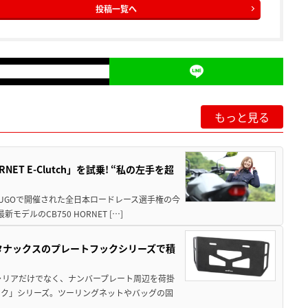
投稿一覧へ
もっと見る
T E-Clutch」を試乗! “私の左手を超
SUGOで開催された全日本ロードレース選手権の今
ルのCB750 HORNET […]
！タナックスのプレートフックシリーズで積
ャリアだけでなく、ナンバープレート周辺を荷掛
ック」シリーズ。ツーリングネットやバッグの固