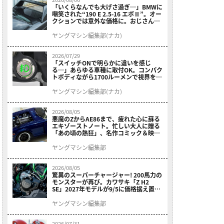
「いくらなんでも大げさ過ぎ…」BMWに
嘲笑された“190 E 2.5-16 エボⅡ”。オー
クションでは意外な価格に。おじさん達
が少年だった頃の憧れのクルマを深堀り
ヤングマシン編集部(ナカ)
2026/07/29
「スイッチONで明らかに違いを感じ
る…」あらゆる車種に取付OK。コンパク
トボディながら1700ルーメンで視界を確
保する［デイトナ・LEDフォグランプユ
ニット プレシャスレイ スモール］
ヤングマシン編集部(ナカ)
2026/08/05
悪魔のZからAE86まで、疲れた心に蘇る
エキゾーストノート。忙しい大人に贈る
「あの頃の熱狂」、名作コミック＆映画
の愛機たちが東京駅地下に期間限定で集
結！
ヤングマシン編集部
2026/08/05
驚異のスーパーチャージャー! 200馬力の
モンスターが再び。カワサキ「Z H2
SE」2027年モデルが9/5に価格据え置き
で発売
ヤングマシン編集部
2026/07/31