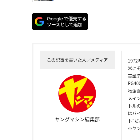
この記事を書いた人／メディア
19
常に
実証
RG4
物企
メイ
トル
はバ
ヤングマシン編集部
ト”だ
※ヤ