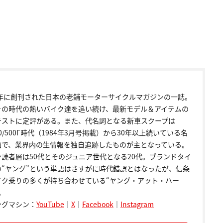
72年に創刊された日本の老舗モーターサイクルマガジンの一誌。
その時代の熱いバイク達を追い続け、最新モデル＆アイテムの
テストに定評がある。また、代名詞となる新車スクープは
00/500Γ時代（1984年3月号掲載）から30年以上続いている名
画で、業界内の生情報を独自追跡したものが主となっている。
ン読者層は50代とそのジュニア世代となる20代。ブランドタイ
の“ヤング”という単語はさすがに時代錯誤とはなったが、信条
イク乗りの多くが持ち合わせている“ヤング・アット・ハー
。
ングマシン：
YouTube
｜
X
｜
Facebook
｜
Instagram