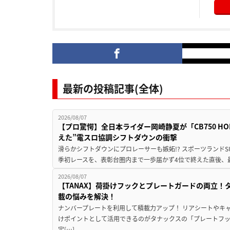
最新の投稿記事(全体)
2026/08/07
【プロ驚愕】全日本ライダー岡崎静夏が「CB750 HORNE
えた”電スロ協調シフトダウンの衝撃
滑らかシフトダウンにプロレーサーも嫉妬!? スポーツランド
季初レースを、表彰台圏内まで一歩届かず4位で終えた直後、最新モデ
2026/08/07
【TANAX】荷掛けフックとプレートガードの両立
載の悩みを解決！
ナンバープレートを利用して積載力アップ！ リアシートやキ
けポイントとして活用できるのがタナックスの「プレートフ
定[…]