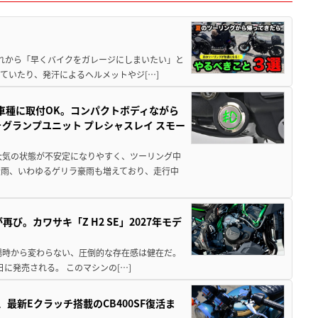
と疲れから「早くバイクをガレージにしまいたい」と
ていたり、発汗によるヘルメットやジ[…]
車種に取付OK。コンパクトボディながら
ォグランプユニット プレシャスレイ スモー
大気の状態が不安定になりやすく、ツーリング中
大雨、いわゆるゲリラ豪雨も増えており、走行中
び。カワサキ「Z H2 SE」2027年モデ
場時から変わらない、圧倒的な存在感は健在だ。
5日に発売される。 このマシンの[…]
最新Eクラッチ搭載のCB400SF復活ま