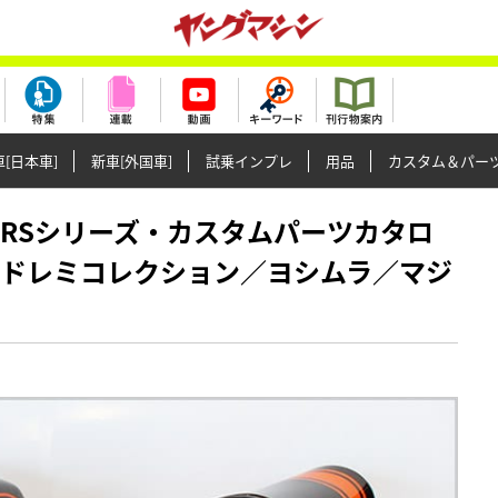
[日本車]
新車[外国車]
試乗インプレ
用品
カスタム＆パー
Z900RSシリーズ・カスタムパーツカタロ
｜ドレミコレクション／ヨシムラ／マジ