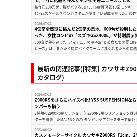
製作費230万超、脳がバグるCB750Four再現 第18回モンキー
124ccスケールダウンカスタムが凄まじい完成度だった。製作
2026/07/31
4気筒全盛期に挑んだ2気筒の意地。600台が殺到し
った、女性コンビの「スズキGSX400E」が特別展示
600台が夢を追った”アマチュアの甲子園”と彼女たちの夏 19
レース」は、またたく間にバイクブームに沸く若者たちの情熱の
最新の関連記事([特集] カワサキZ
カタログ)
2024/03/15
Z900RSをさらにハイスペ化! YSS SUSPENSI
ンパーも揃う
3種類のZ900RS用リアショック Z900RS用のリアショックは
ターを搭載したMA456 2 WAY ダンピングアジャスターを搭載した
2023/06/30
カスノモーターサイクル カワサキZ900RS【1cm