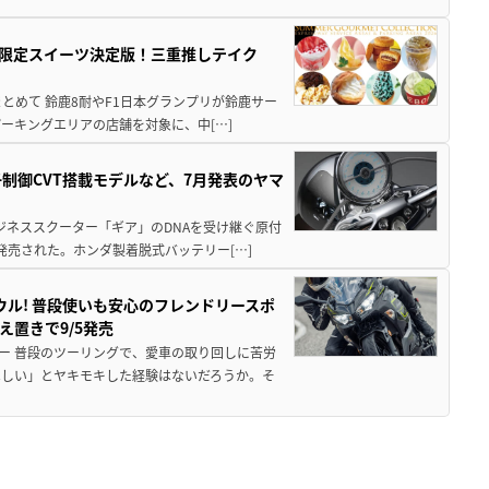
メ＆限定スイーツ決定版！三重推しテイク
もまとめて 鈴鹿8耐やF1日本グランプリが鈴鹿サー
ーキングエリアの店舗を対象に、中[…]
子制御CVT搭載モデルなど、7月発表のヤマ
ジネススクーター「ギア」のDNAを受け継ぐ原付
発売された。ホンダ製着脱式バッテリー[…]
ウル! 普段使いも安心のフレンドリースポ
え置きで9/5発売
ー 普段のツーリングで、愛車の取り回しに苦労
ほしい」とヤキモキした経験はないだろうか。そ