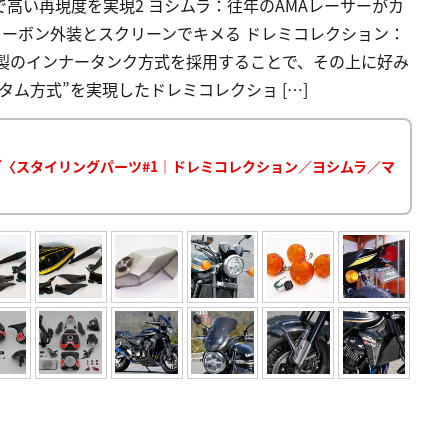
で高い再現度を実現2 ヨシムラ：往年のAMAレーサーがカ
カーボン外装とスクリーンでキメる ドレミコレクション：
ル製のインナータンク方式を採用することで、その上に好み
ム方式”を実現したドレミコレクショ […]
ログ〈スタイリングパーツ#1｜ドレミコレクション／ヨシムラ／マ