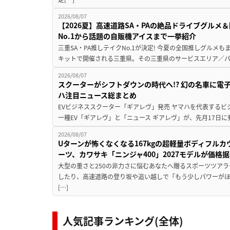
2026/08/07
【2026夏】高速道路SA・PAの絶品ドライブグル
No.1から話題の自販機アイスまで一挙紹介
三重SA・PA推しテイクNo.1が決定! 今夏の全国推しグルメ
キットで開催される三重県。その三重県のサービスエリア／パ
2026/08/07
スクーターがシフトダウンの時代へ!? 幻の名車に電
ハ注目ニュース総まとめ
EVビジネススクーター「ギアレヴ」発売 ヤマハを代表するビ
一種EV「ギアレヴ」と「ニュース ギアレヴ」が、先月17日に
2026/08/07
Uターンが怖くなくなる167kgの超軽量ボディフルカ
ーツ、カワサキ「ニンジャ400」2027モデルが価格据
大型の重さと250の非力さに悩むあなたへ贈るスポーツツアラ
したり、高速道路の登り坂や追い越しで「もう少しパワーが
[…]
人気記事ランキング(全体)