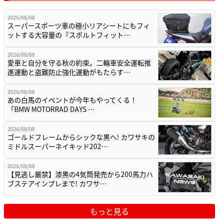
2026/08/08
スーパースポーツ車の極小リアシートにもフィ
ットする大容量の『スポルトフィット…
2026/08/08
愛車と自分を守る秋の約束。二輪車安全運転推
進運動と盗難防止強化運動がもたらす…
2026/08/08
あの白馬のイベントが今年もやってくる！
「BMW MOTORRAD DAYS …
2026/08/08
ゴールドフレームからシックな黒へ! カワサキの
ミドルスーパーネイキッド202…
2026/08/08
【見逃し厳禁】漆黒の4気筒発売から200馬力ハ
ブステアインプレまで! カワサ…
もっと見る