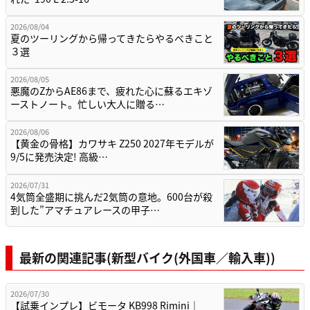
2026/08/04
夏のツーリングから帰ってきたらやるべきこと
３選
2026/08/05
悪魔のZからAE86まで、疲れた心に蘇るエキゾ
ーストノート。忙しい大人に贈る…
2026/08/06
【黄金の骨格】カワサキ Z250 2027年モデルが
9/5に発売決定! 高級…
2026/07/31
4気筒全盛期に挑んだ2気筒の意地。600台が殺
到した”アマチュアレースの甲子…
最新の関連記事(新型バイク(外国車／輸入車))
2026/07/30
【試乗インプレ】ビモータ KB998 Rimini｜