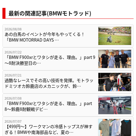
最新の関連記事(BMWモトラッド)
2026/08/08
あの白馬のイベントが今年もやってくる！
「BMW MOTORRAD DAYS …
2026/07/22
「BMW F900xrとワタシが走る、理由。」part 9
〜8耐決勝翌日の…
2026/07/21
過酷なレースでその高い技術を発揮。モトラッ
ドミツオカ鈴鹿店のメカニックが、鈴…
2026/07/08
「BMW F900xrとワタシが走る、理由。」part
8〜鈴鹿8耐観戦デビ…
2026/07/07
【499円〜】ワークマンの冷感トップスが神す
ぎる！BMWや南海部品など、夏の…