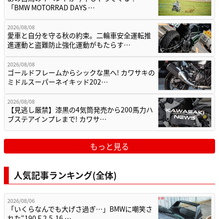
「BMW MOTORRAD DAYS …
2026/08/08
愛車と自分を守る秋の約束。二輪車安全運転推
進運動と盗難防止強化運動がもたらす…
2026/08/08
ゴールドフレームからシックな黒へ! カワサキの
ミドルスーパーネイキッド202…
2026/08/08
【見逃し厳禁】漆黒の4気筒発売から200馬力ハ
ブステアインプレまで! カワサ…
もっと見る
人気記事ランキング(全体)
2026/08/06
「いくらなんでも大げさ過ぎ…」BMWに嘲笑さ
れた“190 E 2.5-16 …