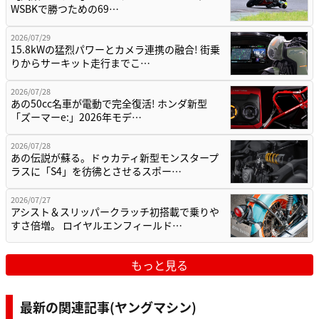
WSBKで勝つための69…
2026/07/29
15.8kWの猛烈パワーとカメラ連携の融合! 街乗
りからサーキット走行までこ…
2026/07/28
あの50cc名車が電動で完全復活! ホンダ新型
「ズーマーe:」2026年モデ…
2026/07/28
あの伝説が蘇る。ドゥカティ新型モンスタープ
ラスに「S4」を彷彿とさせるスポー…
2026/07/27
アシスト＆スリッパークラッチ初搭載で乗りや
すさ倍増。 ロイヤルエンフィールド…
もっと見る
最新の関連記事(ヤングマシン)