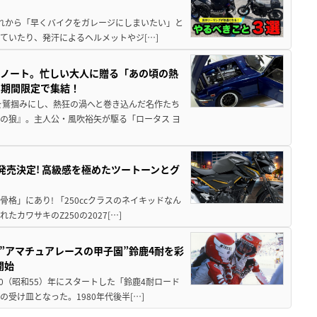
と疲れから「早くバイクをガレージにしまいたい」と
ていたり、発汗によるヘルメットやジ[…]
トノート。忙しい大人に贈る「あの頃の熱
に期間限定で集結！
を鷲掴みにし、熱狂の渦へと巻き込んだ名作たち
の狼』。主人公・風吹裕矢が駆る「ロータス ヨ
5に発売決定! 高級感を極めたツートーンとグ
骨格」にあり! 「250ccクラスのネイキッドなん
ワサキのZ250の2027[…]
た”アマチュアレースの甲子園”鈴鹿4耐を彩
開始
80（昭和55）年にスタートした「鈴鹿4耐ロード
受け皿となった。1980年代後半[…]