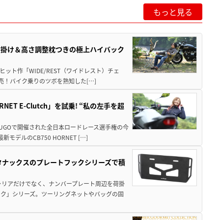
もっと見る
肘掛け＆高さ調整枕つきの極上ハイバック
ット作「WIDE/REST（ワイドレスト）チェ
発売！バイク乗りのツボを熟知した[…]
T E-Clutch」を試乗! “私の左手を超
SUGOで開催された全日本ロードレース選手権の今
ルのCB750 HORNET […]
！タナックスのプレートフックシリーズで積
ャリアだけでなく、ナンバープレート周辺を荷掛
ック」シリーズ。ツーリングネットやバッグの固