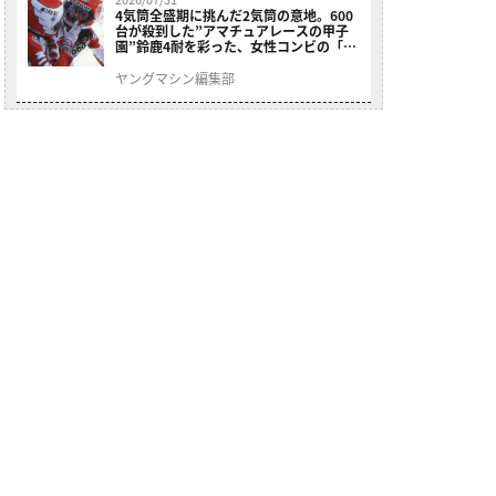
4気筒全盛期に挑んだ2気筒の意地。600
台が殺到した”アマチュアレースの甲子
園”鈴鹿4耐を彩った、女性コンビの「ス
ズキGSX400E」が特別展示開始
ヤングマシン編集部