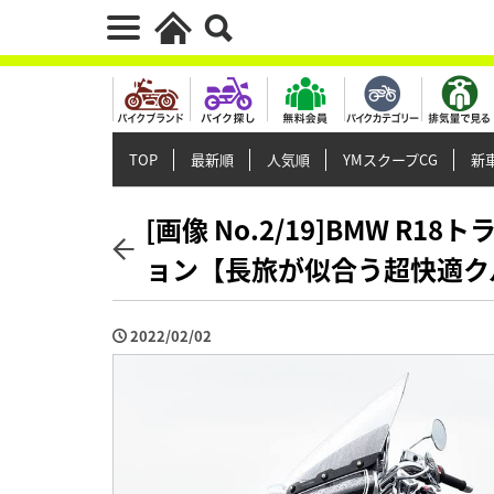
TOP
最新順
人気順
YMスクープCG
新車
[画像 No.2/19]BMW 
ョン【長旅が似合う超快適ク
2022/02/02