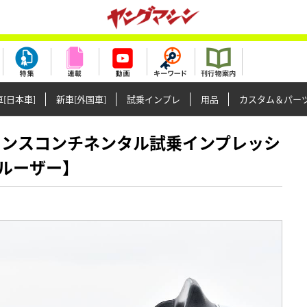
[日本車]
新車[外国車]
試乗インプレ
用品
カスタム＆パー
R18トランスコンチネンタル試乗インプレッシ
ルーザー】