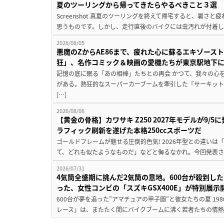
夏のツーリングから帰ってきたらやるべきこと３選
Screenshot 真夏のツーリングを終えて帰宅すると、暑さ
思うものです。しかし、走行直後のバイクには虫汚れが付着し
2026/08/05
悪魔のZからAE86まで、疲れた心に蘇るエキゾース
狂」、名作コミック＆映画の愛機たちが東京駅地下
記憶の底に眠る「あの相棒」たちとの再会 かつて、我々の心
がある。熱狂的なスーパーカーブームを牽引した『サーキット
[…]
2026/08/06
【黄金の骨格】カワサキ Z250 2027年モデルが9/
ラフィック刷新を遂げた本格250ccスポーツだ
ゴールドフレームが魅せる圧倒的色気! 2026年型との違いは「
て、どれも似たようなものだ」などと侮るなかれ。今回発表されたカ
2026/07/31
4気筒全盛期に挑んだ2気筒の意地。600台が殺到し
った、女性コンビの「スズキGSX400E」が特別展示
600台が夢を追った”アマチュアの甲子園”と彼女たちの夏 19
レース」は、またたく間にバイクブームに沸く若者たちの情熱の