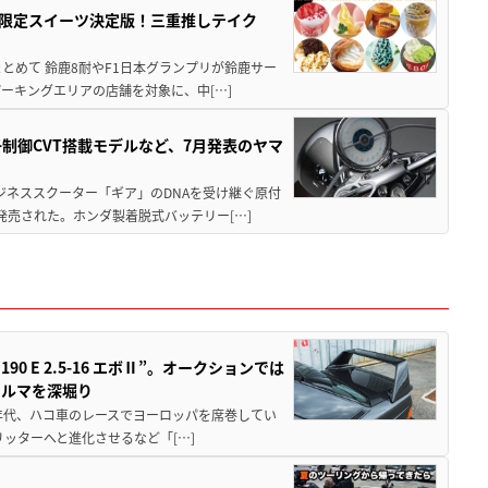
メ＆限定スイーツ決定版！三重推しテイク
もまとめて 鈴鹿8耐やF1日本グランプリが鈴鹿サー
ーキングエリアの店舗を対象に、中[…]
子制御CVT搭載モデルなど、7月発表のヤマ
ジネススクーター「ギア」のDNAを受け継ぐ原付
発売された。ホンダ製着脱式バッテリー[…]
 E 2.5-16 エボⅡ”。オークションでは
クルマを深堀り
80年代、ハコ車のレースでヨーロッパを席巻してい
5リッターへと進化させるなど「[…]