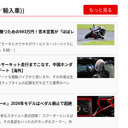
輸入車))
もっと見る
BKで勝つための693万円！青木宣篤が「ほぼレ
 ビモータとカワサキがワールドスーパーバイクに
)」を結[…]
からサーキット走行までこなす、中国ホンダ
デート【海外】
マートな電動バイクかと思いきや、その中身は生
二輪ラップタイムの記録を打ち立てた業界のベン
ーe:」2026年モデルはペダル廃止で超絶
骨なスタイルへ原点回帰！ スクーターといえば
が、その真逆をいったのがホンダのズーマー。外