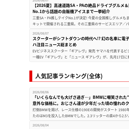
2026/08/07
【2026夏】高速道路SA・PAの絶品ドライブグル
No.1から話題の自販機アイスまで一挙紹介
三重SA・PA推しテイクNo.1が決定! 今夏の全国推しグルメ
キットで開催される三重県。その三重県のサービスエリア／パ
2026/08/07
スクーターがシフトダウンの時代へ!? 幻の名車に電
ハ注目ニュース総まとめ
EVビジネススクーター「ギアレヴ」発売 ヤマハを代表するビ
一種EV「ギアレヴ」と「ニュース ギアレヴ」が、先月17日に
人気記事ランキング(全体)
2026/08/06
「いくらなんでも大げさ過ぎ…」BMWに嘲笑された“190
意外な価格に。おじさん達が少年だった頃の憧れの
打倒BMWを掲げ、レース仕様の190Eの開発がスタート 19
たのはM3を投入したBMWでした。2.3リッターの直4から2.
2026/08/04