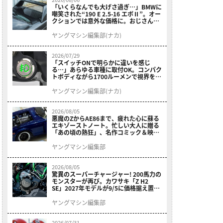
「いくらなんでも大げさ過ぎ…」BMWに
嘲笑された“190 E 2.5-16 エボⅡ”。オー
クションでは意外な価格に。おじさん達
が少年だった頃の憧れのクルマを深堀り
ヤングマシン編集部(ナカ)
2026/07/29
「スイッチONで明らかに違いを感じ
る…」あらゆる車種に取付OK。コンパク
トボディながら1700ルーメンで視界を確
保する［デイトナ・LEDフォグランプユ
ニット プレシャスレイ スモール］
ヤングマシン編集部(ナカ)
2026/08/05
悪魔のZからAE86まで、疲れた心に蘇る
エキゾーストノート。忙しい大人に贈る
「あの頃の熱狂」、名作コミック＆映画
の愛機たちが東京駅地下に期間限定で集
結！
ヤングマシン編集部
2026/08/05
驚異のスーパーチャージャー! 200馬力の
モンスターが再び。カワサキ「Z H2
SE」2027年モデルが9/5に価格据え置き
で発売
ヤングマシン編集部
2026/07/31