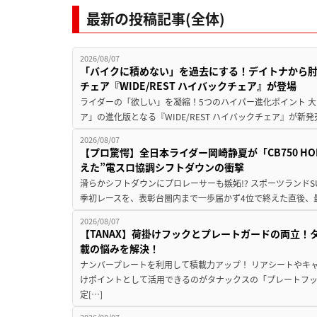
最新の投稿記事(全体)
2026/08/07
「バイクに積めない」を過去にする！デイトナから
チェア『WIDE/REST ハイバックチェア』が登場
ライダーの「欲しい」を凝縮！5つのハイパー進化ポイント 大ヒ
ア」の進化版となる『WIDE/REST ハイバックチェア』が新
2026/08/07
【プロ驚愕】全日本ライダー岡崎静夏が「CB750 HORNE
えた”電スロ協調シフトダウンの衝撃
滑らかシフトダウンにプロレーサーも嫉妬!? スポーツランド
季初レースを、表彰台圏内まで一歩届かず4位で終えた直後、最新モデ
2026/08/07
【TANAX】荷掛けフックとプレートガードの両立
載の悩みを解決！
ナンバープレートを利用して積載力アップ！ リアシートやキ
けポイントとして活用できるのがタナックスの「プレートフ
定[…]