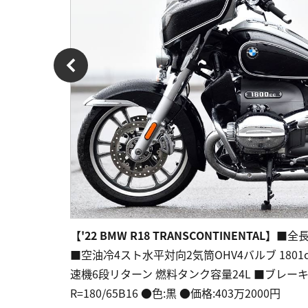
【'22 BMW R18 TRANSCONTINENTAL】
■全長2
■空油冷4スト水平対向2気筒OHV4バルブ 1801cc 91ps
速機6段リターン 燃料タンク容量24L ■ブレーキF=
R=180/65B16 ●色:黒 ●価格:403万2000円