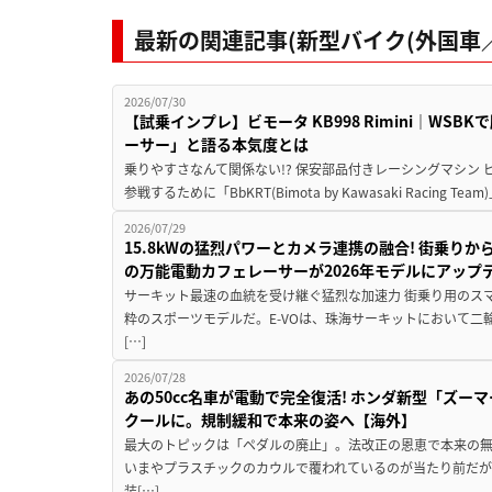
最新の関連記事(新型バイク(外国車／
2026/07/30
【試乗インプレ】ビモータ KB998 Rimini｜WS
ーサー」と語る本気度とは
乗りやすさなんて関係ない!? 保安部品付きレーシングマシン
参戦するために「BbKRT(Bimota by Kawasaki Racing Team
2026/07/29
15.8kWの猛烈パワーとカメラ連携の融合! 街乗り
の万能電動カフェレーサーが2026年モデルにアップ
サーキット最速の血統を受け継ぐ猛烈な加速力 街乗り用のス
粋のスポーツモデルだ。E-VOは、珠海サーキットにおいて
[…]
2026/07/28
あの50cc名車が電動で完全復活! ホンダ新型「ズーマ
クールに。規制緩和で本来の姿へ【海外】
最大のトピックは「ペダルの廃止」。法改正の恩恵で本来の無
いまやプラスチックのカウルで覆われているのが当たり前だ
装[…]