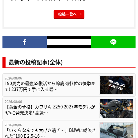
2026/08/06
【黄金の骨格】カワサキ Z250 2027年モデルが
9/5に発売決定! 高級…
2026/08/06
「いくらなんでも大げさ過ぎ…」BMWに嘲笑さ
れた“190 E 2.5-16 …
2026/08/06
「会話が途切れるストレスとおさらば!」古いイ
ンカムの下取りで最新ハイブリッド…
2026/08/05
驚異のスーパーチャージャー! 200馬力のモンス
ターが再び。カワサキ「Z H…
もっと見る
人気記事ランキング(全体)