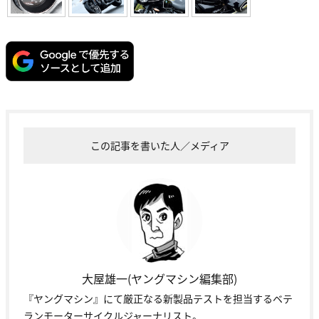
大屋雄一(ヤングマシン編集部)
『ヤングマシン』にて厳正なる新製品テストを担当するベテ
ランモーターサイクルジャーナリスト。
投稿一覧へ
最新の投稿記事(全体)
2026/08/06
190馬力の最強SS復活から鈴鹿8耐7位の快挙ま
で! 237万円で手に入る最…