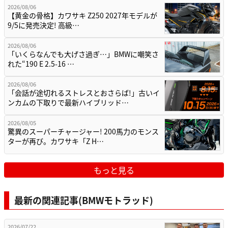
もっと見る
最新の関連記事(BMWモトラッド)
2026/07/22
「BMW F900xrとワタシが走る、理由。」part 9
〜8耐決勝翌日の…
2026/07/21
過酷なレースでその高い技術を発揮。モトラッ
ドミツオカ鈴鹿店のメカニックが、鈴…
2026/07/08
「BMW F900xrとワタシが走る、理由。」part
8〜鈴鹿8耐観戦デビ…
2026/07/07
【499円〜】ワークマンの冷感トップスが神す
ぎる！BMWや南海部品など、夏の…
2026/07/06