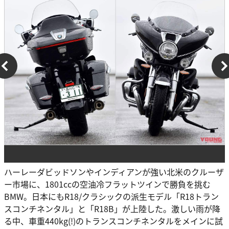
ハーレーダビッドソンやインディアンが強い北米のクルーザ
ー市場に、1801ccの空油冷フラットツインで勝負を挑む
BMW。日本にもR18/クラシックの派生モデル「R18トラン
スコンチネンタル」と「R18B」が上陸した。激しい雨が降
る中、車重440kg(!)のトランスコンチネンタルをメインに試
乗した模様をレポートする。 目次 1 ’22 BMW R18トランス
コンチネンタル2 [◯] Vツインとは対照的 […]
【この記事を最初から読む】
BMW R18トランスコンチネンタル試乗インプレッション【長
旅が似合う超快適クルーザー】