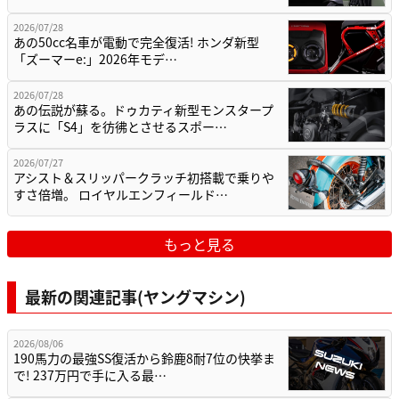
最新の関連記事(ヤングマシン)
2026/08/06
190馬力の最強SS復活から鈴鹿8耐7位の快挙ま
で! 237万円で手に入る最…
2026/08/06
【黄金の骨格】カワサキ Z250 2027年モデルが
9/5に発売決定! 高級…
2026/08/06
「いくらなんでも大げさ過ぎ…」BMWに嘲笑さ
れた“190 E 2.5-16 …
2026/08/06
「会話が途切れるストレスとおさらば!」古いイ
ンカムの下取りで最新ハイブリッド…
2026/08/05
驚異のスーパーチャージャー! 200馬力のモンス
ターが再び。カワサキ「Z H…