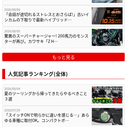
2026/08/04
夏のツーリングから帰ってきたらやるべきこと
３選
2026/07/29
「スイッチONで明らかに違いを感じる…」あら
ゆる車種に取付OK。コンパクトボ…
2026/08/05
驚異のスーパーチャージャー! 200馬力のモンス
ターが再び。カワサキ「Z H…
2026/08/05
ブレンボ6基のカブ!? 脳がバグる異常なカスタ
ムから、最新Eクラッチ搭載のC…
2026/07/31
4気筒全盛期に挑んだ2気筒の意地。600台が殺
到した”アマチュアレースの甲子…
最新の関連記事(新型バイク(外国車／輸入車))