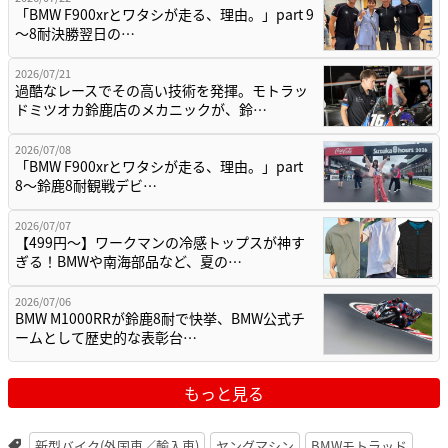
BMW M1000RRが鈴鹿8耐で快挙、BMW公式チ
ームとして歴史的な表彰台…
もっと見る
新型バイク(外国車／輸入車)
ヤングマシン
BMWモトラッド
試乗インプレッション／テスト
新型大型二輪 [1001cc以上]
新型クルーザー