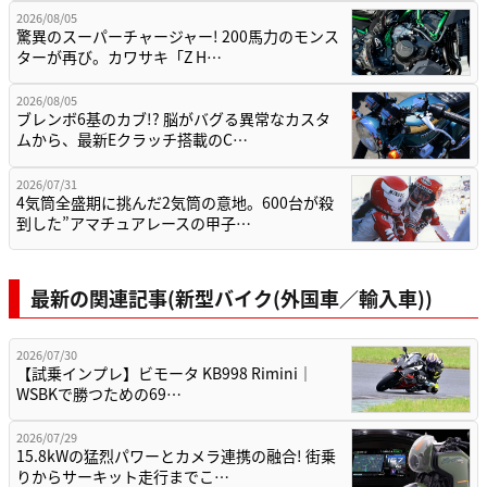
2026/07/30
【試乗インプレ】ビモータ KB998 Rimini｜
WSBKで勝つための69…
2026/07/29
15.8kWの猛烈パワーとカメラ連携の融合! 街乗
りからサーキット走行までこ…
2026/07/28
あの50cc名車が電動で完全復活! ホンダ新型
「ズーマーe:」2026年モデ…
2026/07/28
あの伝説が蘇る。ドゥカティ新型モンスタープ
ラスに「S4」を彷彿とさせるスポー…
2026/07/27
アシスト＆スリッパークラッチ初搭載で乗りや
すさ倍増。 ロイヤルエンフィールド…
もっと見る