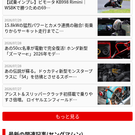
【試乗インプレ】ビモータ KB998 Rimini｜
WSBKで勝つための69…
2026/07/29
15.8kWの猛烈パワーとカメラ連携の融合! 街乗
りからサーキット走行までこ…
2026/07/28
あの50cc名車が電動で完全復活! ホンダ新型
「ズーマーe:」2026年モデ…
2026/07/28
あの伝説が蘇る。ドゥカティ新型モンスタープ
ラスに「S4」を彷彿とさせるスポー…
2026/07/27
アシスト＆スリッパークラッチ初搭載で乗りや
すさ倍増。 ロイヤルエンフィールド…
もっと見る
最新の関連記事(ヤングマシン)