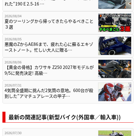
れた“190 E 2.5-16 …
2026/08/04
夏のツーリングから帰ってきたらやるべきこと
３選
2026/08/05
悪魔のZからAE86まで、疲れた心に蘇るエキゾ
ーストノート。忙しい大人に贈る…
2026/08/06
【黄金の骨格】カワサキ Z250 2027年モデルが
9/5に発売決定! 高級…
2026/07/31
4気筒全盛期に挑んだ2気筒の意地。600台が殺
到した”アマチュアレースの甲子…
最新の関連記事(新型バイク(外国車／輸入車))
2026/07/30