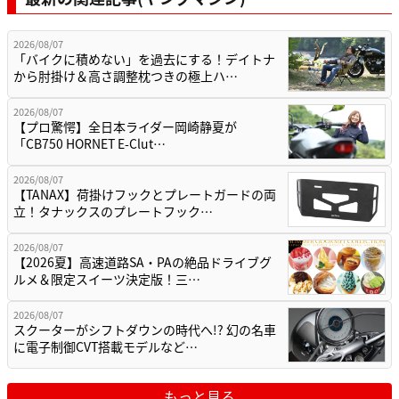
2026/08/07
「バイクに積めない」を過去にする！デイトナ
から肘掛け＆高さ調整枕つきの極上ハ…
2026/08/07
【プロ驚愕】全日本ライダー岡崎静夏が
「CB750 HORNET E-Clut…
2026/08/07
【TANAX】荷掛けフックとプレートガードの両
立！タナックスのプレートフック…
2026/08/07
【2026夏】高速道路SA・PAの絶品ドライブグ
ルメ＆限定スイーツ決定版！三…
2026/08/07
スクーターがシフトダウンの時代へ!? 幻の名車
に電子制御CVT搭載モデルなど…
もっと見る