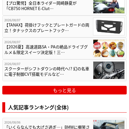
【プロ驚愕】全日本ライダー岡崎静夏が
「CB750 HORNET E-Clut…
2026/08/07
【TANAX】荷掛けフックとプレートガードの両
立！タナックスのプレートフック…
2026/08/07
【2026夏】高速道路SA・PAの絶品ドライブグ
ルメ＆限定スイーツ決定版！三…
2026/08/07
スクーターがシフトダウンの時代へ!? 幻の名車
に電子制御CVT搭載モデルなど…
もっと見る
人気記事ランキング(全体)
2026/08/06
「いくらなんでも大げさ過ぎ…」BMWに嘲笑さ