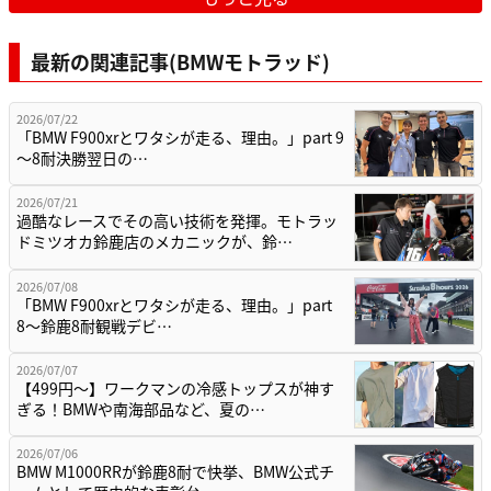
最新の関連記事(BMWモトラッド)
2026/07/22
「BMW F900xrとワタシが走る、理由。」part 9
〜8耐決勝翌日の…
2026/07/21
過酷なレースでその高い技術を発揮。モトラッ
ドミツオカ鈴鹿店のメカニックが、鈴…
2026/07/08
「BMW F900xrとワタシが走る、理由。」part
8〜鈴鹿8耐観戦デビ…
2026/07/07
【499円〜】ワークマンの冷感トップスが神す
ぎる！BMWや南海部品など、夏の…
2026/07/06
BMW M1000RRが鈴鹿8耐で快挙、BMW公式チ