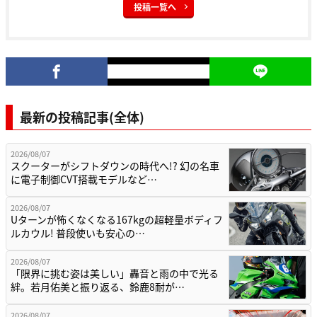
投稿一覧へ
最新の投稿記事(全体)
2026/08/07
スクーターがシフトダウンの時代へ!? 幻の名車
に電子制御CVT搭載モデルなど…
2026/08/07
Uターンが怖くなくなる167kgの超軽量ボディフ
ルカウル! 普段使いも安心の…
2026/08/07
「限界に挑む姿は美しい」轟音と雨の中で光る
絆。若月佑美と振り返る、鈴鹿8耐が…
2026/08/07