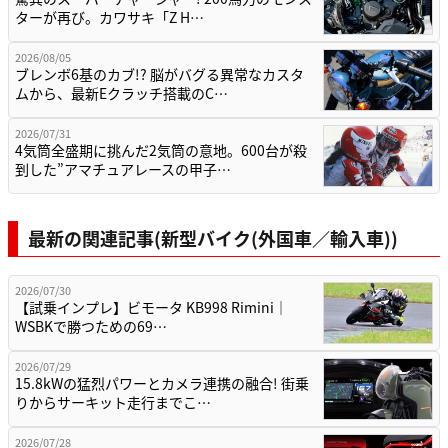
ターが再び。カワサキ「Z H…
2026/08/05
ブレンボ6基のカブ!? 脳がバグる異常なカスタ
ムから、最新Eクラッチ搭載のC…
2026/07/31
4気筒全盛期に挑んだ2気筒の意地。600台が殺
到した”アマチュアレースの甲子…
最新の関連記事(新型バイク(外国車／輸入車))
2026/07/30
【試乗インプレ】ビモータ KB998 Rimini｜
WSBKで勝つための69…
2026/07/29
15.8kWの猛烈パワーとカメラ連携の融合! 街乗
りからサーキット走行までこ…
2026/07/28