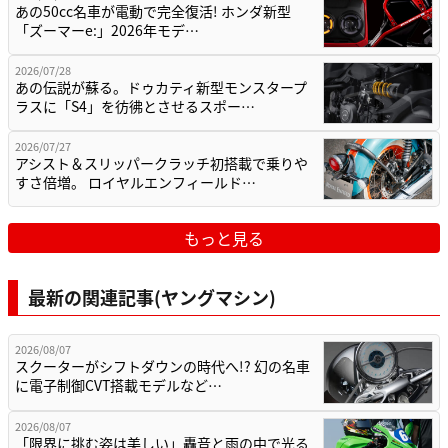
あの50cc名車が電動で完全復活! ホンダ新型
「ズーマーe:」2026年モデ…
2026/07/28
あの伝説が蘇る。ドゥカティ新型モンスタープ
ラスに「S4」を彷彿とさせるスポー…
2026/07/27
アシスト＆スリッパークラッチ初搭載で乗りや
すさ倍増。 ロイヤルエンフィールド…
もっと見る
最新の関連記事(ヤングマシン)
2026/08/07
スクーターがシフトダウンの時代へ!? 幻の名車
に電子制御CVT搭載モデルなど…
2026/08/07
「限界に挑む姿は美しい」轟音と雨の中で光る