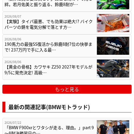
絆。若月佑美と振り返る、鈴鹿8耐が…
2026/08/07
【実験】タイパ最悪、でも効果は絶大!? バイク
パーツの錆を電気分解で落とす方…
2026/08/06
190馬力の最強SS復活から鈴鹿8耐7位の快挙ま
で! 237万円で手に入る最…
2026/08/06
【黄金の骨格】カワサキ Z250 2027年モデルが
9/5に発売決定! 高級…
もっと見る
最新の関連記事(BMWモトラッド)
2026/07/22
「BMW F900xrとワタシが走る、理由。」part 9
〜8耐決勝翌日の…