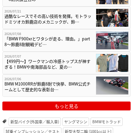
2026/07/21
過酷なレースでその高い技術を発揮。モトラッ
ドミツオカ鈴鹿店のメカニックが、鈴…
2026/07/08
「BMW F900xrとワタシが走る、理由。」part
8〜鈴鹿8耐観戦デビ…
2026/07/07
【499円〜】ワークマンの冷感トップスが神す
ぎる！BMWや南海部品など、夏の…
2026/07/06
BMW M1000RRが鈴鹿8耐で快挙、BMW公式チ
ームとして歴史的な表彰台…
もっと見る
新型バイク(外国車／輸入車)
ヤングマシン
BMWモトラッド
試乗インプレッション／テスト
新型大型二輪 [1001cc以上]