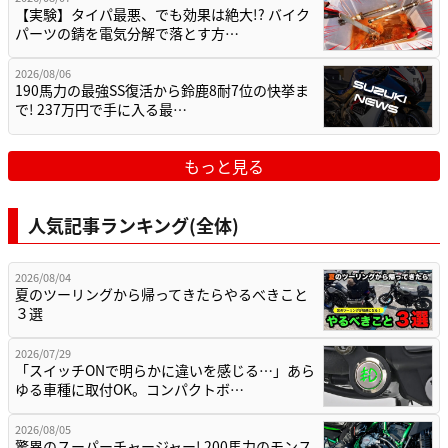
【実験】タイパ最悪、でも効果は絶大!? バイク
パーツの錆を電気分解で落とす方…
2026/08/06
190馬力の最強SS復活から鈴鹿8耐7位の快挙ま
で! 237万円で手に入る最…
もっと見る
人気記事ランキング(全体)
2026/08/04
夏のツーリングから帰ってきたらやるべきこと
３選
2026/07/29
「スイッチONで明らかに違いを感じる…」あら
ゆる車種に取付OK。コンパクトボ…
2026/08/05
驚異のスーパーチャージャー! 200馬力のモンス