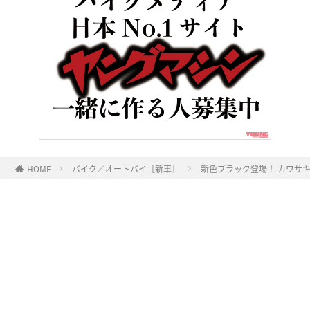
HOME
バイク／オートバイ［新車］
新色ブラック登場！ カワサキ「
ヤングマシンとは？
ご利用案内
執筆／編集メンバー
プライバシーポリシー
運営会社
お問い合せ
Copyright ©
NAIGAI PUBLISHING CO.,LTD.
All rights reserved.