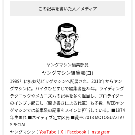
この記事を書いた人／メディア
ヤングマシン編集部員
ヤングマシン編集部(ヨ)
1999年に姉妹誌ビッグマシンへ配属され、2018年からヤン
グマシンに。バイクひとすじで編集者歴25年。ライディング
テクニックやメカニズムの記事を多く担当し、プロライダー
のインプレ起こし（聞き書きによる代筆）も多数。WEBヤン
グマシンでは新車系の記事をメインに担当している。■1974
年生まれ ■ネイティブ足立区民 ■愛車:2013 MOTOGUZZI V7
SPECIAL
ヤングマシン：
YouTube
｜
X
｜
Facebook
｜
Instagram