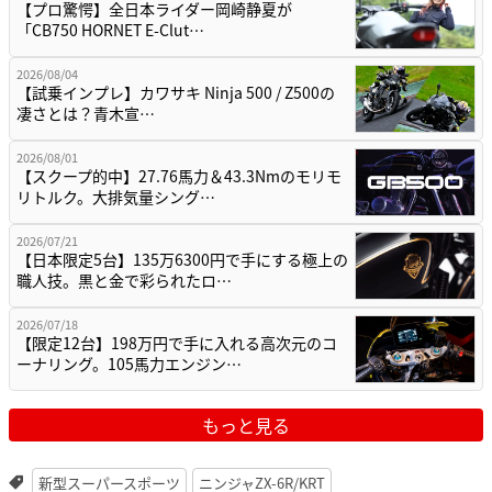
【プロ驚愕】全日本ライダー岡崎静夏が
「CB750 HORNET E-Clut…
2026/08/04
【試乗インプレ】カワサキ Ninja 500 / Z500の
凄さとは？青木宣…
2026/08/01
【スクープ的中】27.76馬力＆43.3Nmのモリモ
リトルク。大排気量シング…
2026/07/21
【日本限定5台】135万6300円で手にする極上の
職人技。黒と金で彩られたロ…
2026/07/18
【限定12台】198万円で手に入れる高次元のコ
ーナリング。105馬力エンジン…
もっと見る
新型スーパースポーツ
ニンジャZX-6R/KRT