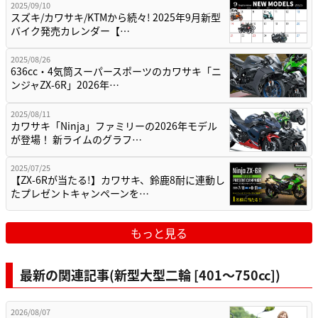
2025/09/10
スズキ/カワサキ/KTMから続々! 2025年9月新型
バイク発売カレンダー【…
2025/08/26
636cc・4気筒スーパースポーツのカワサキ「ニ
ンジャZX-6R」2026年…
2025/08/11
カワサキ「Ninja」ファミリーの2026年モデル
が登場！ 新ライムのグラフ…
2025/07/25
【ZX-6Rが当たる!】カワサキ、鈴鹿8耐に連動し
たプレゼントキャンペーンを…
もっと見る
最新の関連記事(新型大型二輪 [401〜750cc])
2026/08/07