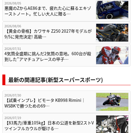
2026/08/05
悪魔のZからAE86まで、疲れた心に蘇るエキゾ
ーストノート。忙しい大人に贈る…
2026/08/06
【黄金の骨格】カワサキ Z250 2027年モデルが
9/5に発売決定! 高級…
2026/07/31
4気筒全盛期に挑んだ2気筒の意地。600台が殺
到した”アマチュアレースの甲子…
最新の関連記事(新型スーパースポーツ)
2026/07/30
【試乗インプレ】ビモータ KB998 Rimini｜
WSBKで勝つための69…
2026/07/19
【83馬力/車重105kg】日本の公道を新型2ストV
ツインフルカウルが駆ける…