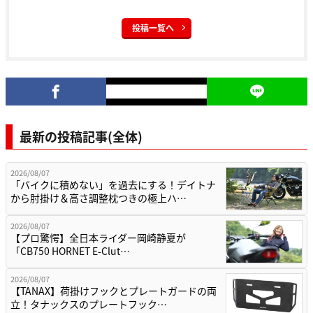
投稿一覧へ
最新の投稿記事(全体)
2026/08/07
「バイクに積めない」を過去にする！デイトナ
から肘掛け＆高さ調整枕つきの極上ハ…
2026/08/07
【プロ驚愕】全日本ライダー岡崎静夏が
「CB750 HORNET E-Clut…
2026/08/07
【TANAX】荷掛けフックとプレートガードの両
立！タナックスのプレートフック…