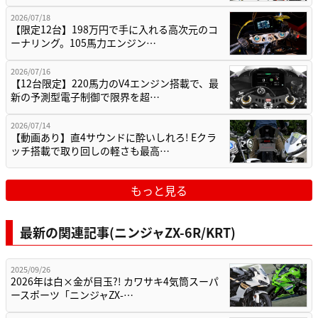
2026/07/18
【限定12台】198万円で手に入れる高次元のコ
ーナリング。105馬力エンジン…
2026/07/16
【12台限定】220馬力のV4エンジン搭載で、最
新の予測型電子制御で限界を超…
2026/07/14
【動画あり】直4サウンドに酔いしれろ! Eクラ
ッチ搭載で取り回しの軽さも最高…
もっと見る
最新の関連記事(ニンジャZX-6R/KRT)
2025/09/26
2026年は白×金が目玉?! カワサキ4気筒スーパ
ースポーツ「ニンジャZX-…