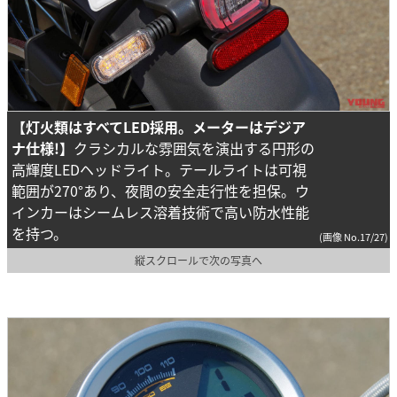
【灯火類はすべてLED採用。メーターはデジア
ナ仕様!】
クラシカルな雰囲気を演出する円形の
高輝度LEDヘッドライト。テールライトは可視
範囲が270°あり、夜間の安全走行性を担保。ウ
インカーはシームレス溶着技術で高い防水性能
を持つ。
(画像 No.17/27)
縦スクロールで次の写真へ