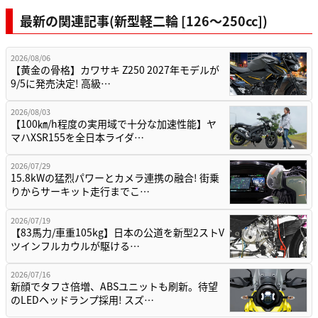
最新の関連記事(新型軽二輪 [126〜250cc])
2026/08/06
【黄金の骨格】カワサキ Z250 2027年モデルが
9/5に発売決定! 高級…
2026/08/03
【100㎞/h程度の実用域で十分な加速性能】ヤ
マハXSR155を全日本ライダ…
2026/07/29
15.8kWの猛烈パワーとカメラ連携の融合! 街乗
りからサーキット走行までこ…
2026/07/19
【83馬力/車重105kg】日本の公道を新型2ストV
ツインフルカウルが駆ける…
2026/07/16
新顔でタフさ倍増、ABSユニットも刷新。待望
のLEDヘッドランプ採用! スズ…