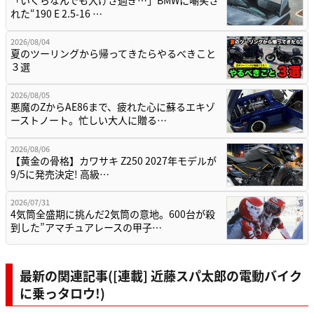
「いくらなんでも大げさ過ぎ…」BMWに嘲笑さ
れた“190 E 2.5-16 …
2026/08/04
夏のツーリングから帰ってきたらやるべきこと
３選
2026/08/05
悪魔のZからAE86まで、疲れた心に蘇るエキゾ
ーストノート。忙しい大人に贈る…
2026/08/06
【黄金の骨格】カワサキ Z250 2027年モデルが
9/5に発売決定! 高級…
2026/07/31
4気筒全盛期に挑んだ2気筒の意地。600台が殺
到した”アマチュアレースの甲子…
最新の関連記事([連載] 近藤スパ太郎の電動バイク
に乗っタロウ!)