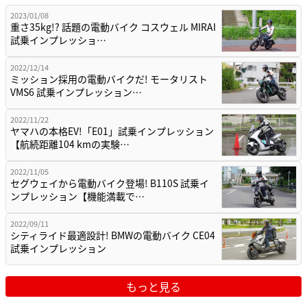
2023/01/08
重さ35kg!? 話題の電動バイク コスウェル MIRAI
試乗インプレッショ…
2022/12/14
ミッション採用の電動バイクだ! モータリスト
VMS6 試乗インプレッション…
2022/11/22
ヤマハの本格EV!「E01」試乗インプレッション
【航続距離104 kmの実験…
2022/11/05
セグウェイから電動バイク登場! B110S 試乗イ
ンプレッション【機能満載で…
2022/09/11
シティライド最適設計! BMWの電動バイク CE04
試乗インプレッション
もっと見る