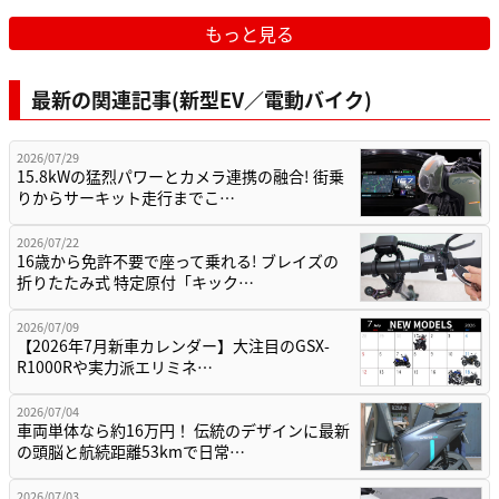
もっと見る
最新の関連記事(新型EV／電動バイク)
2026/07/29
15.8kWの猛烈パワーとカメラ連携の融合! 街乗
りからサーキット走行までこ…
2026/07/22
16歳から免許不要で座って乗れる! ブレイズの
折りたたみ式 特定原付「キック…
2026/07/09
【2026年7月新車カレンダー】大注目のGSX-
R1000Rや実力派エリミネ…
2026/07/04
車両単体なら約16万円！ 伝統のデザインに最新
の頭脳と航続距離53kmで日常…
2026/07/03