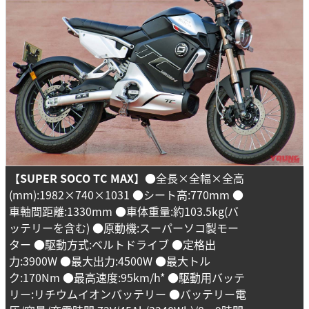
【SUPER SOCO TC MAX】
●全長×全幅×全高
(mm):1982×740×1031 ●シート高:770mm ●
車軸間距離:1330mm ●車体重量:約103.5kg(バ
ッテリーを含む) ●原動機:スーパーソコ製モー
ター ●駆動方式:ベルトドライブ ●定格出
力:3900W ●最大出力:4500W ●最大トル
ク:170Nm ●最高速度:95km/h* ●駆動用バッテ
リー:リチウムイオンバッテリー ●バッテリー電