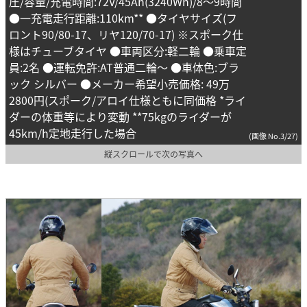
圧/容量/充電時間:72V/45Ah(3240Wh)/8～9時間
●一充電走行距離:110km** ●タイヤサイズ(フ
ロント90/80-17、リヤ120/70-17) ※スポーク仕
様はチューブタイヤ ●車両区分:軽二輪 ●乗車定
員:2名 ●運転免許:AT普通二輪～ ●車体色:ブラ
ック シルバー ●メーカー希望小売価格: 49万
2800円(スポーク/アロイ仕様ともに同価格 *ライ
ダーの体重等により変動 **75kgのライダーが
45km/h定地走行した場合
(画像 No.3/27)
縦スクロールで次の写真へ