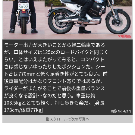
モーター出力が大きいことから軽二輪車である
が、車体サイズは125ccのロードバイクと同じく
らい。とはいえまたがってみると、コンパクト
さは感じないゆったりしたポジションだ。シー
ト高は770mmと低く足着き性がとても良い。前
後重量配分はかなりフロント寄りではあるが、
ライダーがまたがることで前後の重量バランス
が良くなる設計…なのだと思う。車重は約
103.5kgととても軽く、押し歩きも楽だ。[身長
173cm/体重77kg]
(画像 No.4/27)
縦スクロールで次の写真へ