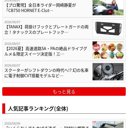
【プロ驚愕】全日本ライダー岡崎静夏が
「CB750 HORNET E-Clut…
2026/08/07
【TANAX】荷掛けフックとプレートガードの両
立！タナックスのプレートフック…
2026/08/07
【2026夏】高速道路SA・PAの絶品ドライブグ
ルメ＆限定スイーツ決定版！三…
2026/08/07
スクーターがシフトダウンの時代へ!? 幻の名車
に電子制御CVT搭載モデルなど…
もっと見る
人気記事ランキング(全体)
2026/08/06