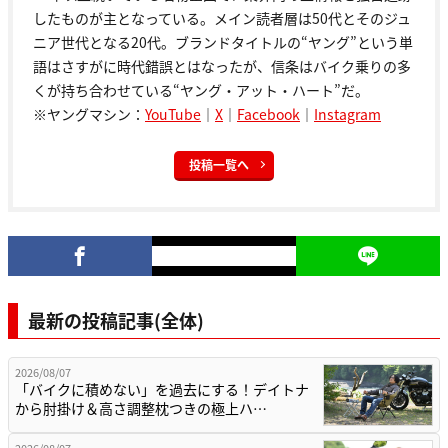
したものが主となっている。メイン読者層は50代とそのジュ
ニア世代となる20代。ブランドタイトルの“ヤング”という単
語はさすがに時代錯誤とはなったが、信条はバイク乗りの多
くが持ち合わせている“ヤング・アット・ハート”だ。
※ヤングマシン：
YouTube
｜
X
｜
Facebook
｜
Instagram
投稿一覧へ
最新の投稿記事(全体)
2026/08/07
「バイクに積めない」を過去にする！デイトナ
から肘掛け＆高さ調整枕つきの極上ハ…
2026/08/07