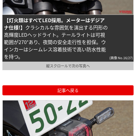
【灯火類はすべてLED採用。メーターはデジア
ナ仕様!】
クラシカルな雰囲気を演出する円形の
高輝度LEDヘッドライト。テールライトは可視
範囲が270°あり、夜間の安全走行性を担保。ウ
インカーはシームレス溶着技術で高い防水性能
を持つ。
(画像 No.16/27)
縦スクロールで次の写真へ
記事へ戻る