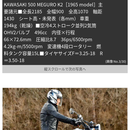
KAWASAKI 500 MEGURO K2［1965 model］主
要諸元■全長2185 全幅900 全高1070 軸距
1430 シート高・未発表（各mm） 車重
194kg（乾燥）■空冷4ストローク並列2気筒
OHV2バルブ 496cc 内径×行程
66×72.6mm 圧縮比8.7 36ps/6500rpm
4.2kg-m/5500rpm 変速機4段ロータリー 燃
料タンク容量15L■タイヤサイズF＝3.25-18 R
＝3.50-18
(画像 No.3/30)
縦スクロールで次の写真へ