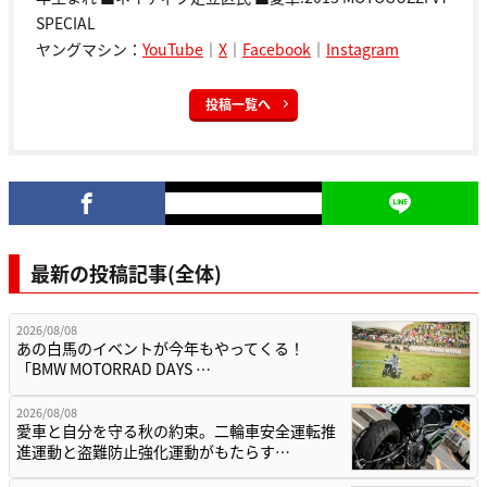
SPECIAL
ヤングマシン：
YouTube
｜
X
｜
Facebook
｜
Instagram
投稿一覧へ
最新の投稿記事(全体)
2026/08/08
あの白馬のイベントが今年もやってくる！
「BMW MOTORRAD DAYS …
2026/08/08
愛車と自分を守る秋の約束。二輪車安全運転推
進運動と盗難防止強化運動がもたらす…