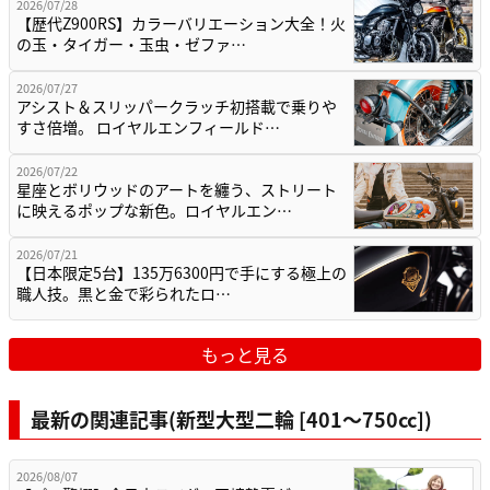
2026/07/28
【歴代Z900RS】カラーバリエーション大全！火
の玉・タイガー・玉虫・ゼファ…
2026/07/27
アシスト＆スリッパークラッチ初搭載で乗りや
すさ倍増。 ロイヤルエンフィールド…
2026/07/22
星座とボリウッドのアートを纏う、ストリート
に映えるポップな新色。ロイヤルエン…
2026/07/21
【日本限定5台】135万6300円で手にする極上の
職人技。黒と金で彩られたロ…
もっと見る
最新の関連記事(新型大型二輪 [401〜750cc])
2026/08/07