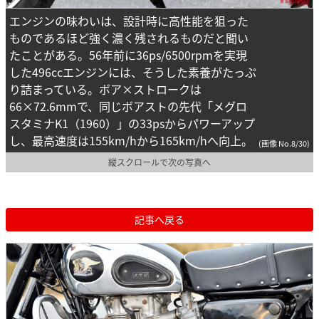
エンジンの味わいは、設計時に高性能を狙った
ものであるほど強く濃く残されるものだと聞い
たことがある。56年前に36ps/6500rpmを実現
した496ccエンジンには、そうした素養がたっぷ
り詰まっている。ボア×ストロークは
66×72.6mmで、同じボアストの先代「メグロ
スタミナK1（1960）」の33psからパワーアップ
し、最高速度は155km/hから165km/hへ向上。
(画像 No.8/30)
縦スクロールで次の写真へ
記事へ戻る