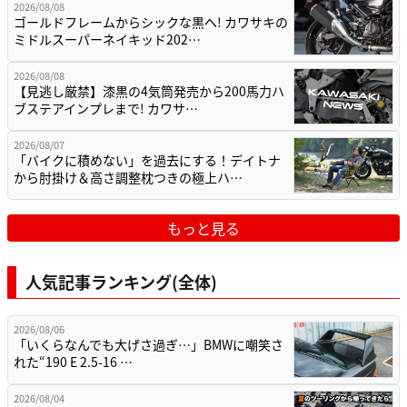
2026/08/08
ゴールドフレームからシックな黒へ! カワサキの
ミドルスーパーネイキッド202…
2026/08/08
【見逃し厳禁】漆黒の4気筒発売から200馬力ハ
ブステアインプレまで! カワサ…
2026/08/07
「バイクに積めない」を過去にする！デイトナ
から肘掛け＆高さ調整枕つきの極上ハ…
もっと見る
人気記事ランキング(全体)
2026/08/06
「いくらなんでも大げさ過ぎ…」BMWに嘲笑さ
れた“190 E 2.5-16 …
2026/08/04