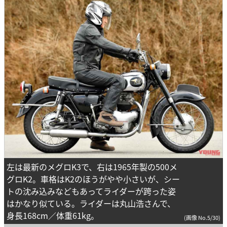
左は最新のメグロK3で、右は1965年製の500メ
グロK2。車格はK2のほうがやや小さいが、シー
トの沈み込みなどもあってライダーが跨った姿
はかなり似ている。ライダーは丸山浩さんで、
身長168cm／体重61kg。
(画像 No.5/30)