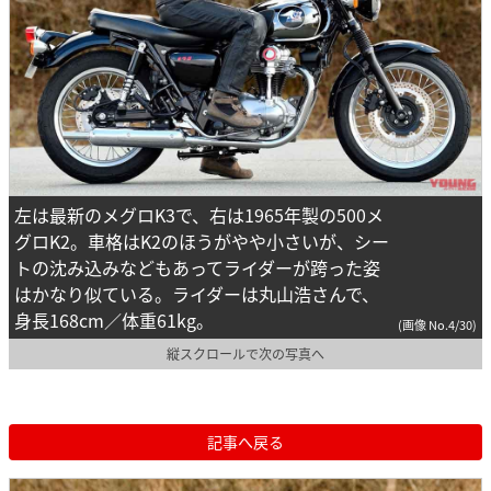
左は最新のメグロK3で、右は1965年製の500メ
グロK2。車格はK2のほうがやや小さいが、シー
トの沈み込みなどもあってライダーが跨った姿
はかなり似ている。ライダーは丸山浩さんで、
身長168cm／体重61kg。
(画像 No.4/30)
縦スクロールで次の写真へ
記事へ戻る