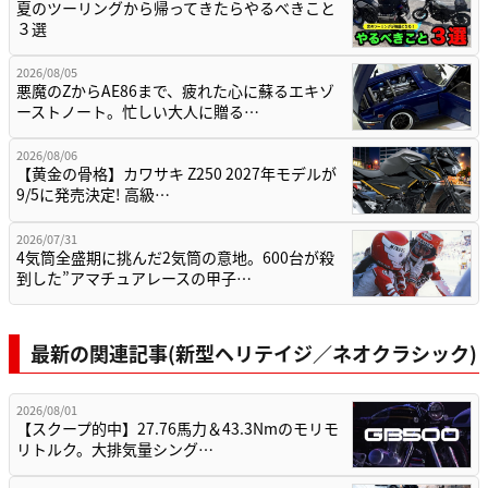
夏のツーリングから帰ってきたらやるべきこと
３選
2026/08/05
悪魔のZからAE86まで、疲れた心に蘇るエキゾ
ーストノート。忙しい大人に贈る…
2026/08/06
【黄金の骨格】カワサキ Z250 2027年モデルが
9/5に発売決定! 高級…
2026/07/31
4気筒全盛期に挑んだ2気筒の意地。600台が殺
到した”アマチュアレースの甲子…
最新の関連記事(新型ヘリテイジ／ネオクラシック)
2026/08/01
【スクープ的中】27.76馬力＆43.3Nmのモリモ
リトルク。大排気量シング…