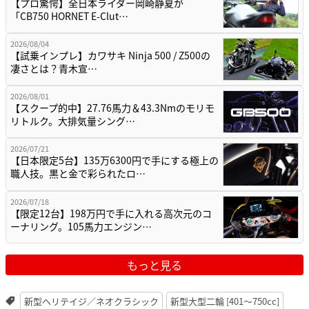
【プロ驚愕】全日本ライダー岡崎静夏が
「CB750 HORNET E-Clut…
2026/08/04
【試乗インプレ】カワサキ Ninja 500 / Z500の
凄さとは？青木宣…
2026/08/01
【スクープ的中】27.76馬力＆43.3Nmのモリモ
リトルク。大排気量シング…
2026/07/21
【日本限定5台】135万6300円で手にする極上の
職人技。黒と金で彩られたロ…
2026/07/18
【限定12台】198万円で手に入れる高次元のコ
ーナリング。105馬力エンジン…
もっと見る
新型ヘリテイジ／ネオクラシック
新型大型二輪 [401〜750cc]