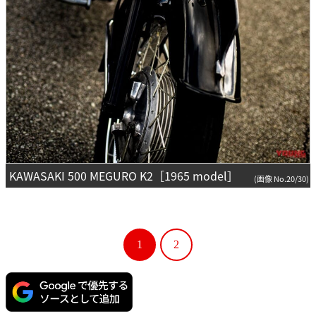
KAWASAKI 500 MEGURO K2［1965 model］
(画像 No.20/30)
1
2