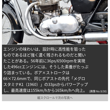
エンジンの味わいは、設計時に高性能を狙った
ものであるほど強く濃く残されるものだと聞い
たことがある。56年前に36ps/6500rpmを実現
した496ccエンジンには、そうした素養がたっぷ
り詰まっている。ボア×ストロークは
66×72.6mmで、同じボアストの先代「メグロ
スタミナK1（1960）」の33psからパワーアップ
し、最高速度は155km/hから165km/hへ向上。
(画像 No.9/30)
縦スクロールで次の写真へ