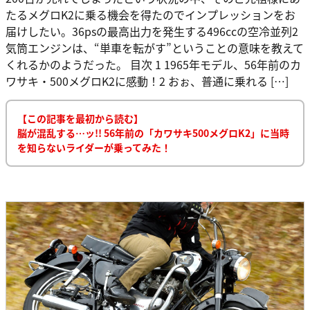
たるメグロK2に乗る機会を得たのでインプレッションをお
届けしたい。36psの最高出力を発生する496ccの空冷並列2
気筒エンジンは、“単車を転がす”ということの意味を教えて
くれるかのようだった。 目次 1 1965年モデル、56年前のカ
ワサキ・500メグロK2に感動！2 おぉ、普通に乗れる […]
【この記事を最初から読む】
脳が混乱する…ッ!! 56年前の「カワサキ500メグロK2」に当時
を知らないライダーが乗ってみた！