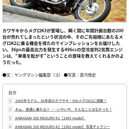
カワサキからメグロK3が登場し、瞬く間に年間計画台数の200
台が売れてしまったという状況の中、そのご先祖様にあたるメ
グロK2に乗る機会を得たのでインプレッションをお届けした
い。36psの最高出力を発生する496ccの空冷並列2気筒エンジ
ンは、“単車を転がす”ということの意味を教えてくれるかのよ
うだった。
●文：ヤングマシン編集部（ヨ） ●写真：真弓悟史
目次
1
1965年モデル、56年前のカワサキ・500メグロK2に感動！
2
おぉ、普通に乗れる!? ……いやいや、そんなことはなかった！
3
KAWASAKI 500 MEGURO K2［1965 model］
4
KAWASAKI 500 MEGURO K2［1965 model］写真ギャラリー