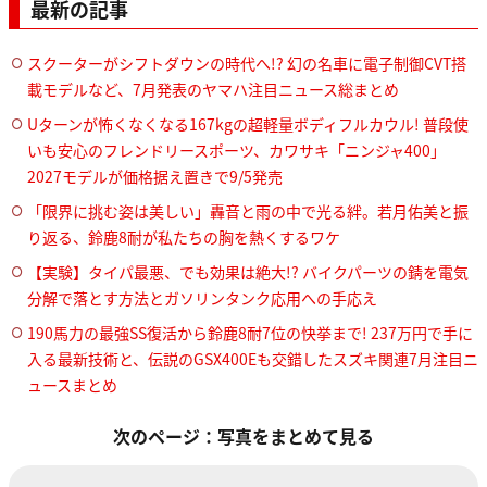
最新の記事
スクーターがシフトダウンの時代へ!? 幻の名車に電子制御CVT搭
載モデルなど、7月発表のヤマハ注目ニュース総まとめ
Uターンが怖くなくなる167kgの超軽量ボディフルカウル! 普段使
いも安心のフレンドリースポーツ、カワサキ「ニンジャ400」
2027モデルが価格据え置きで9/5発売
「限界に挑む姿は美しい」轟音と雨の中で光る絆。若月佑美と振
り返る、鈴鹿8耐が私たちの胸を熱くするワケ
【実験】タイパ最悪、でも効果は絶大!? バイクパーツの錆を電気
分解で落とす方法とガソリンタンク応用への手応え
190馬力の最強SS復活から鈴鹿8耐7位の快挙まで! 237万円で手に
入る最新技術と、伝説のGSX400Eも交錯したスズキ関連7月注目ニ
ュースまとめ
次のページ：写真をまとめて見る