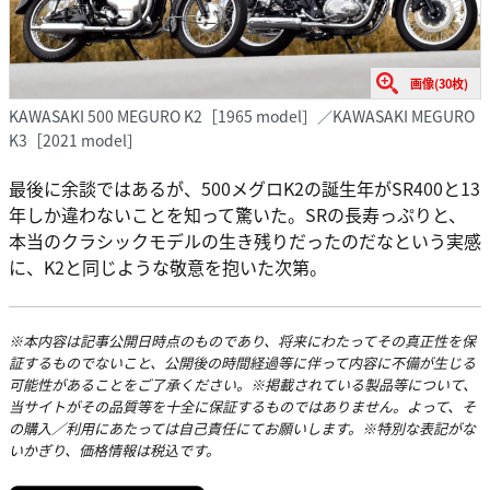
画像(30枚)
KAWASAKI 500 MEGURO K2［1965 model］／KAWASAKI MEGURO
K3［2021 model］
最後に余談ではあるが、500メグロK2の誕生年がSR400と13
年しか違わないことを知って驚いた。SRの長寿っぷりと、
本当のクラシックモデルの生き残りだったのだなという実感
に、K2と同じような敬意を抱いた次第。
※本内容は記事公開日時点のものであり、将来にわたってその真正性を保
証するものでないこと、公開後の時間経過等に伴って内容に不備が生じる
可能性があることをご了承ください。※掲載されている製品等について、
当サイトがその品質等を十全に保証するものではありません。よって、そ
の購入／利用にあたっては自己責任にてお願いします。※特別な表記がな
いかぎり、価格情報は税込です。