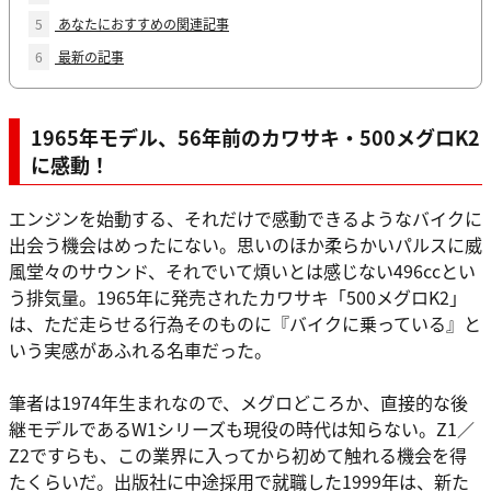
5
あなたにおすすめの関連記事
6
最新の記事
1965年モデル、56年前のカワサキ・500メグロK2
に感動！
エンジンを始動する、それだけで感動できるようなバイクに
出会う機会はめったにない。思いのほか柔らかいパルスに威
風堂々のサウンド、それでいて煩いとは感じない496ccとい
う排気量。1965年に発売されたカワサキ「500メグロK2」
は、ただ走らせる行為そのものに『バイクに乗っている』と
いう実感があふれる名車だった。
筆者は1974年生まれなので、メグロどころか、直接的な後
継モデルであるW1シリーズも現役の時代は知らない。Z1／
Z2ですらも、この業界に入ってから初めて触れる機会を得
たくらいだ。出版社に中途採用で就職した1999年は、新た