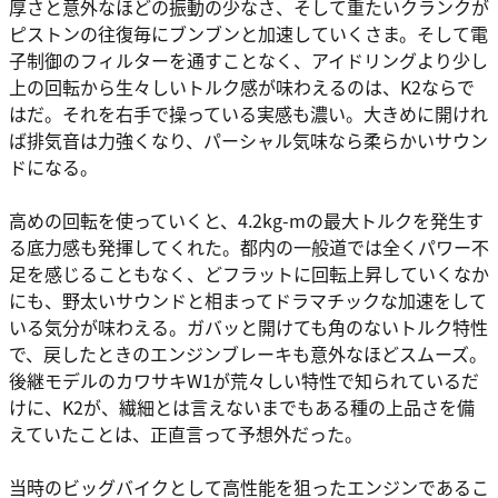
厚さと意外なほどの振動の少なさ、そして重たいクランクが
ピストンの往復毎にブンブンと加速していくさま。そして電
子制御のフィルターを通すことなく、アイドリングより少し
上の回転から生々しいトルク感が味わえるのは、K2ならで
はだ。それを右手で操っている実感も濃い。大きめに開けれ
ば排気音は力強くなり、パーシャル気味なら柔らかいサウン
ドになる。
高めの回転を使っていくと、4.2kg-mの最大トルクを発生す
る底力感も発揮してくれた。都内の一般道では全くパワー不
足を感じることもなく、どフラットに回転上昇していくなか
にも、野太いサウンドと相まってドラマチックな加速をして
いる気分が味わえる。ガバッと開けても角のないトルク特性
で、戻したときのエンジンブレーキも意外なほどスムーズ。
後継モデルのカワサキW1が荒々しい特性で知られているだ
けに、K2が、繊細とは言えないまでもある種の上品さを備
えていたことは、正直言って予想外だった。
当時のビッグバイクとして高性能を狙ったエンジンであるこ