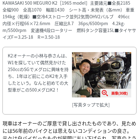
KAWASAKI 500 MEGURO K2［1965 model］主要諸元■全長2185
全幅900 全高1070 軸距1430 シート高・未発表（各mm） 車重
194kg（乾燥）■空冷4ストローク並列2気筒OHV2バルブ 496cc
内径×行程66×72.6mm 圧縮比8.7 36ps/6500rpm 4.2kg-
m/5500rpm 変速機4段ロータリー 燃料タンク容量15L■タイヤサ
イズF＝3.25-18 R＝3.50-18
K2オーナーの小林与恭さんは、
W1を探していて偶然見かけた
250ccのSGでメグロに興味を持
ち、1年ほど前にこのK2を入手
したという。なんと初めての大
型車がこの500メグロK2！
画像(30枚)
[写真タップで拡大]
現車はオーナーのご厚意で貸し出されたものであり、見ため
には56年前のバイクとは思えないコンディションの良さ。
元々は白バイだったものが民間に払い下げられ、写真のよう