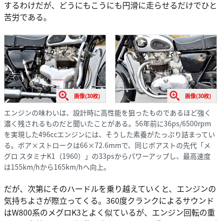
するわけだが、どうにもこうにも円滑に走らせるだけでひと
苦労である。
画像(30枚)
画像(30枚)
エンジンの味わいは、設計時に高性能を狙ったものであるほど強く
濃く残されるものだと聞いたことがある。56年前に36ps/6500rpm
を実現した496ccエンジンには、そうした素養がたっぷり詰まってい
る。ボア×ストロークは66×72.6mmで、同じボアストの先代「メ
グロ スタミナK1（1960）」の33psからパワーアップし、最高速度
は155km/hから165km/hへ向上。
だが、次第にそのハードルを乗り越えていくと、エンジンの
気持ちよさが際立ってくる。360度クランクによるサウンド
はW800系のメグロK3とよく似ているが、エンジン回転の重