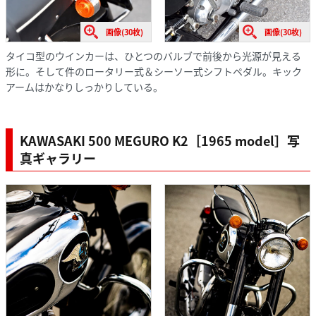
画像(30枚)
画像(30枚)
タイコ型のウインカーは、ひとつのバルブで前後から光源が見える
形に。そして件のロータリー式＆シーソー式シフトペダル。キック
アームはかなりしっかりしている。
KAWASAKI 500 MEGURO K2［1965 model］写
真ギャラリー