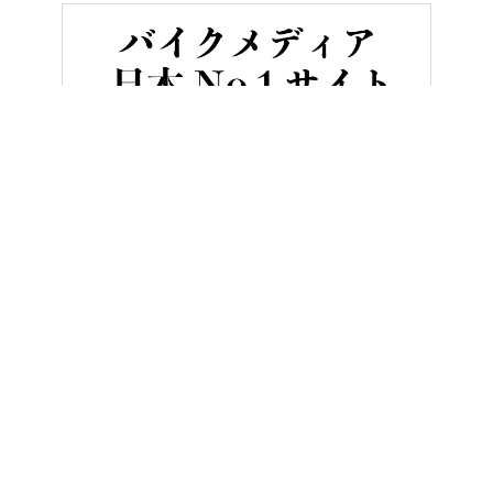
HOME
バイク／オートバイ［旧型車／旧車／名車／絶版車］
脳が
ヤングマシンとは？
ご利用案内
執筆／編集メンバー
プライバシーポリシー
運営会社
お問い合せ