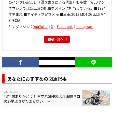
のインプレ起こし（聞き書きによる代筆）も多数。WEBヤン
グマシンでは新車系の記事をメインに担当している。■1974
年生まれ ■ネイティブ足立区民 ■愛車:2013 MOTOGUZZI V7
SPECIAL
ヤングマシン：
YouTube
｜
X
｜
Facebook
｜
Instagram
投稿一覧へ
あなたにおすすめの関連記事
2021/05/18
43年間ありがとう！ ヤマハSR400は時速80キロ
の心地よさがたまらない、…