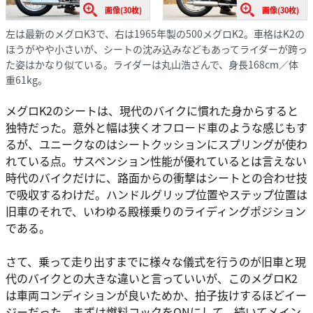
画像(30枚)
画像(30枚)
左は最新のメグロK3で、右は1965年製の500メグロK2。車格はK2の
ほうがやや小さいが、シートの沈み込みなどもあってライダーが跨っ
た姿はかなり似ている。ライダーは丸山浩さんで、身長168cm／体
重61kg。
メグロK2のシートは、現代のバイクに慣れた身からすると
独特だった。意外と幅は狭くオフロード車のような感じもす
るが、ユニークなのはシートクッションにスプリングが使わ
れている点。サスペンション性能が優れているとは言えない
時代のバイクだけに、路面からの衝撃はシートとの合わせ技
で吸収するわけだ。ハンドルグリップ位置やステップ位置は
旧車のそれで、いわゆる殿様乗りのライディングポジション
である。
さて、乗って走り出すまでに様々な儀式を行うのが旧車と現
代のバイクとの大きな違いと言っていいが、このメグロK2
は車両コンディションが良いためか、拍子抜けするほどイー
ジーだった。まずは燃料コックをONにして、続いてメイン