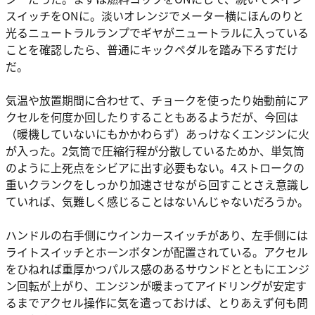
スイッチをONに。淡いオレンジでメーター横にほんのりと
光るニュートラルランプでギヤがニュートラルに入っている
ことを確認したら、普通にキックペダルを踏み下ろすだけ
だ。
気温や放置期間に合わせて、チョークを使ったり始動前にア
クセルを何度か回したりすることもあるようだが、今回は
（暖機していないにもかかわらず）あっけなくエンジンに火
が入った。2気筒で圧縮行程が分散しているためか、単気筒
のように上死点をシビアに出す必要もない。4ストロークの
重いクランクをしっかり加速させながら回すことさえ意識し
ていれば、気難しく感じることはないんじゃないだろうか。
ハンドルの右手側にウインカースイッチがあり、左手側には
ライトスイッチとホーンボタンが配置されている。アクセル
をひねれば重厚かつパルス感のあるサウンドとともにエンジ
ン回転が上がり、エンジンが暖まってアイドリングが安定す
るまでアクセル操作に気を遣っておけば、とりあえず何も問