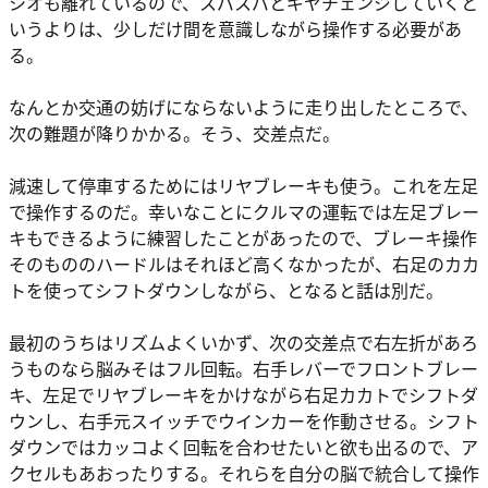
シオも離れているので、スパスパとギヤチェンジしていくと
いうよりは、少しだけ間を意識しながら操作する必要があ
る。
なんとか交通の妨げにならないように走り出したところで、
次の難題が降りかかる。そう、交差点だ。
減速して停車するためにはリヤブレーキも使う。これを左足
で操作するのだ。幸いなことにクルマの運転では左足ブレー
キもできるように練習したことがあったので、ブレーキ操作
そのもののハードルはそれほど高くなかったが、右足のカカ
トを使ってシフトダウンしながら、となると話は別だ。
最初のうちはリズムよくいかず、次の交差点で右左折があろ
うものなら脳みそはフル回転。右手レバーでフロントブレー
キ、左足でリヤブレーキをかけながら右足カカトでシフトダ
ウンし、右手元スイッチでウインカーを作動させる。シフト
ダウンではカッコよく回転を合わせたいと欲も出るので、ア
クセルもあおったりする。それらを自分の脳で統合して操作