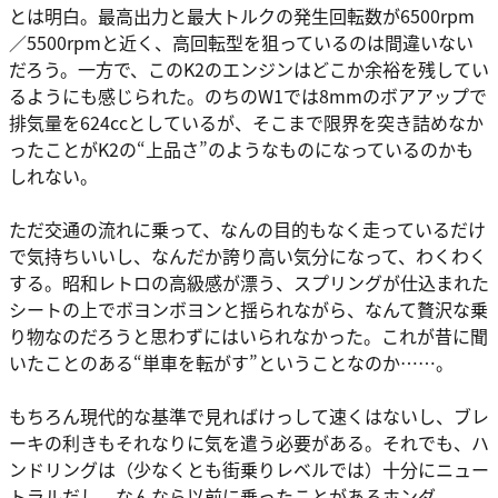
とは明白。最高出力と最大トルクの発生回転数が6500rpm
／5500rpmと近く、高回転型を狙っているのは間違いない
だろう。一方で、このK2のエンジンはどこか余裕を残してい
るようにも感じられた。のちのW1では8mmのボアアップで
排気量を624ccとしているが、そこまで限界を突き詰めなか
ったことがK2の“上品さ”のようなものになっているのかも
しれない。
ただ交通の流れに乗って、なんの目的もなく走っているだけ
で気持ちいいし、なんだか誇り高い気分になって、わくわく
する。昭和レトロの高級感が漂う、スプリングが仕込まれた
シートの上でボヨンボヨンと揺られながら、なんて贅沢な乗
り物なのだろうと思わずにはいられなかった。これが昔に聞
いたことのある“単車を転がす”ということなのか……。
もちろん現代的な基準で見ればけっして速くはないし、ブレ
ーキの利きもそれなりに気を遣う必要がある。それでも、ハ
ンドリングは（少なくとも街乗りレベルでは）十分にニュー
トラルだし、なんなら以前に乗ったことがあるホンダ