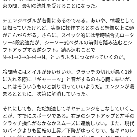
束の間、最初の洗礼を受けることになった。
チェンジペダルが右側にあるのである。あいや、情報として
は知っていたけれど、実際に操作するとなると想像以上に頭
がこんがらがる。さらに、スペック的には常時噛合式ロータ
リー4段変速だが、シーソー式ペダルの前側を踏み込むとシ
フトアップする逆シフト。踏み込むことで
N→1→2→3→4→N、というふうにつながっていくのだ。
冷間時にはオイルが硬いせいか、クラッチの切れが悪く1速
に入れる際に「ギャーーッ」と音がするのも心臓に悪いが、
これはそういうものと割り切っていいようだ。エンジンが暖
まるとともに、次第に解消していった。
それにしても、ただ加速してギヤチェンジをこなしていくこ
とが、すでにスポーツである。右足のシフトアップと左手の
クラッチ操作がなかなかスムーズに連動しない。また、現代
のバイクよりも回転の上昇／下降がゆっくりで、各ギヤのレ