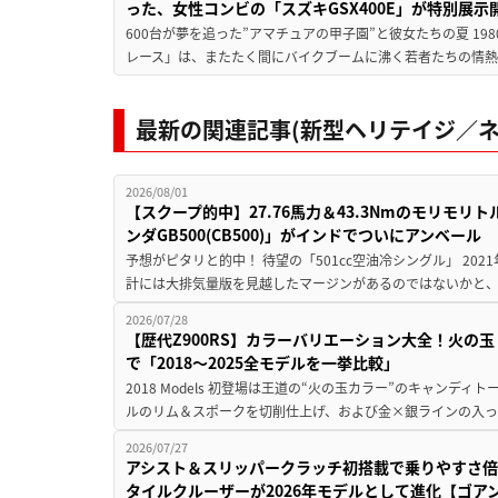
った、女性コンビの「スズキGSX400E」が特別展示
600台が夢を追った”アマチュアの甲子園”と彼女たちの夏 19
レース」は、またたく間にバイクブームに沸く若者たちの情熱の
最新の関連記事(新型ヘリテイジ／ネ
2026/08/01
【スクープ的中】27.76馬力＆43.3Nmのモリモ
ンダGB500(CB500)」がインドでついにアンベール
予想がピタリと的中！ 待望の「501cc空油冷シングル」 202
計には大排気量版を見越したマージンがあるのではないかと、
2026/07/28
【歴代Z900RS】カラーバリエーション大全！火の
で「2018〜2025全モデルを一挙比較」
2018 Models 初登場は王道の“火の玉カラー”のキャン
ルのリム＆スポークを切削仕上げ、および金×銀ラインの入っ
2026/07/27
アシスト＆スリッパークラッチ初搭載で乗りやすさ倍
タイルクルーザーが2026年モデルとして進化【ゴアン