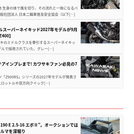
動 生身の体で風を切り、その流れと一体になるバ
社団法人 日本二輪車普及安全協会（以下[…]
ルスーパーネイキッド2027年モデルが9月
400】
ワサキのミドルクラスを牽引するスーパーネイキッ
モデルで採用されていた、グレー[…]
テアインプレまで! カワサキファン必見の7
ツ「Z900RS」シリーズの2027年モデルが発表さ
ロットルや双方向クイック[…]
 E 2.5-16 エボⅡ”。オークションでは
クルマを深堀り