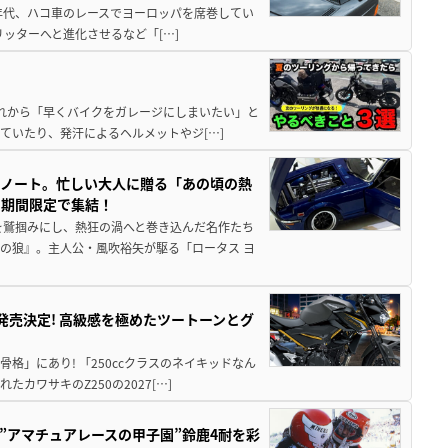
80年代、ハコ車のレースでヨーロッパを席巻してい
5リッターへと進化させるなど「[…]
と疲れから「早くバイクをガレージにしまいたい」と
ていたり、発汗によるヘルメットやジ[…]
トノート。忙しい大人に贈る「あの頃の熱
に期間限定で集結！
を鷲掴みにし、熱狂の渦へと巻き込んだ名作たち
の狼』。主人公・風吹裕矢が駆る「ロータス ヨ
5に発売決定! 高級感を極めたツートーンとグ
骨格」にあり! 「250ccクラスのネイキッドなん
ワサキのZ250の2027[…]
た”アマチュアレースの甲子園”鈴鹿4耐を彩