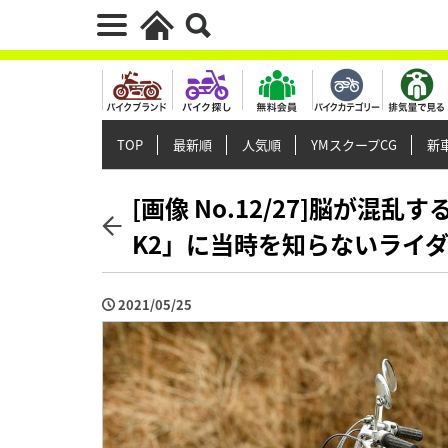
TOP
最新順
人気順
YMスクープCG
新車
[画像 No.12/27]脳が混乱
K2」に当時を知らないライ
2021/05/25