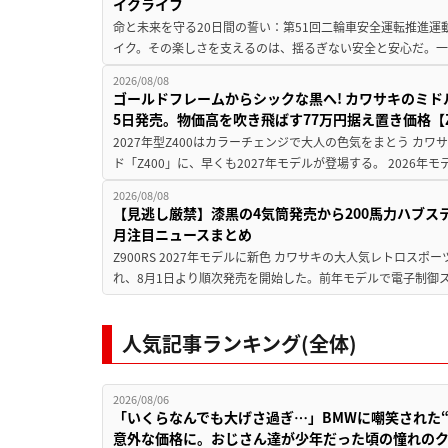
イクライフ
命と未来を守る20日間の誓い：第51回二輪車安全運転推進運
イク。その楽しさを支えるのは、揺るぎない安全と安心だ。一般
2026/08/08
ゴールドフレームからシックな黒へ! カワサキのミド
5日発売。物価高を吹き飛ばす77万円据え置き価格【Z
2027年型Z400はカラーチェンジで大人の色気をまとう カ
ド「Z400」に、早くも2027年モデルが登場する。 2026年
2026/08/08
【見逃し厳禁】漆黒の4気筒発売から200馬力ハブス
月注目ニュースまとめ
Z900RS 2027年モデルに新色 カワサキの大人気レトロスポー
れ、8月1日より順次発売を開始した。前年モデルで電子制御ス
人気記事ランキング(全体)
2026/08/06
「いくらなんでも大げさ過ぎ…」BMWに嘲笑された“190
意外な価格に。おじさん達が少年だった頃の憧れの