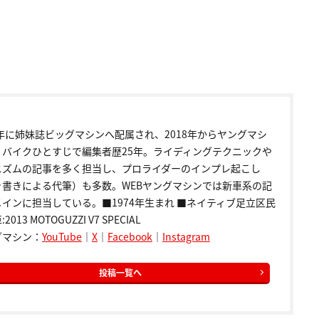
9年に姉妹誌ビッグマシンへ配属され、2018年からヤングマシ
。バイクひとすじで編集者歴25年。ライディングテクニックや
ニズムの記事を多く担当し、プロライダーのインプレ起こし
き書きによる代筆）も多数。WEBヤングマシンでは新車系の記
インに担当している。■1974年生まれ ■ネイティブ足立区民
2013 MOTOGUZZI V7 SPECIAL
グマシン：
YouTube
｜
X
｜
Facebook
｜
Instagram
投稿一覧へ