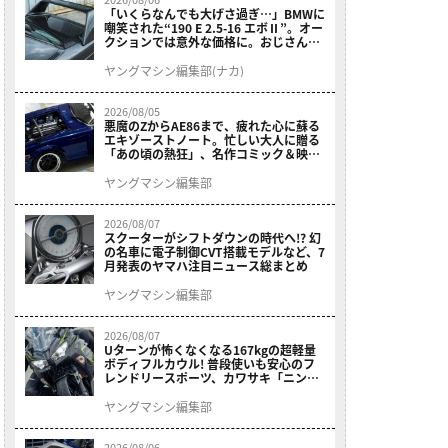
「いくらなんでも大げさ過ぎ…」BMWに
嘲笑された“190 E 2.5-16 エボⅡ”。オー
クションでは意外な価格に。おじさん達
が少年だった頃の憧れのクルマを深堀り
ヤングマシン編集部(ナカ)
2026/08/05
悪魔のZからAE86まで、疲れた心に蘇る
エキゾーストノート。忙しい大人に贈る
「あの頃の熱狂」、名作コミック＆映画
の愛機たちが東京駅地下に期間限定で集
結！
ヤングマシン編集部
2026/08/07
スクーターがシフトダウンの時代へ!? 幻
の名車に電子制御CVT搭載モデルなど、7
月発表のヤマハ注目ニュース総まとめ
ヤングマシン編集部
2026/08/07
Uターンが怖くなくなる167kgの超軽量
ボディフルカウル! 普段使いも安心のフ
レンドリースポーツ、カワサキ「ニンジ
ャ400」2027モデルが価格据え置きで
9/5発売
ヤングマシン編集部
2026/08/06