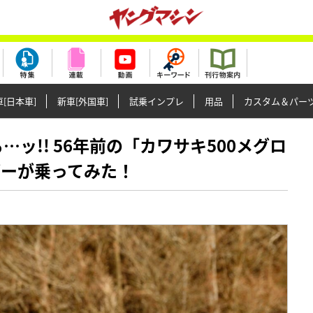
[日本車]
新車[外国車]
試乗インプレ
用品
カスタム＆パー
する…ッ!! 56年前の「カワサキ500メグロ
ダーが乗ってみた！