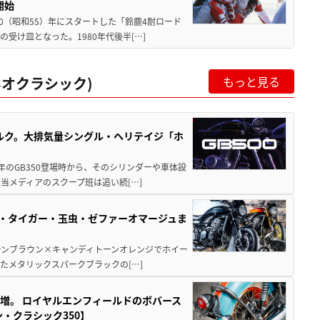
開始
80（昭和55）年にスタートした「鈴鹿4耐ロード
受け皿となった。1980年代後半[…]
オクラシック)
もっと見る
リトルク。大排気量シングル・ヘリテイジ「ホ
1年のGB350登場時から、そのシリンダーや車体設
当メディアのスクープ班は追い続[…]
玉・タイガー・玉虫・ゼファーオマージュま
ディトーンブラウン×キャンディトーンオレンジでホイー
たメタリックスパークブラックの[…]
増。 ロイヤルエンフィールドのボバース
・クラシック350】