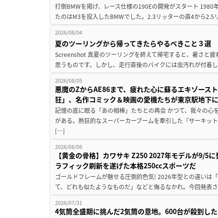
打倒BMWを掲げ、レース仕様の190Eの開発がスタート 19
たのはM3を投入したBMWでした。2.3リッターの直4から2.
2026/08/04
夏のツーリングから帰ってきたらやるべきこと３選
Screenshot 真夏のツーリングを終えて帰宅すると、暑さ
思うものです。しかし、走行直後のバイクには虫汚れが付着し
2026/08/05
悪魔のZからAE86まで、疲れた心に蘇るエキゾース
狂」、名作コミック＆映画の愛機たちが東京駅地下
記憶の底に眠る「あの相棒」たちとの再会 かつて、我々の心
がある。熱狂的なスーパーカーブームを牽引した『サーキット
[…]
2026/08/06
【黄金の骨格】カワサキ Z250 2027年モデルが9/
ラフィック刷新を遂げた本格250ccスポーツだ
ゴールドフレームが魅せる圧倒的色気! 2026年型との違いは「
て、どれも似たようなものだ」などと侮るなかれ。今回発表されたカ
2026/07/31
4気筒全盛期に挑んだ2気筒の意地。600台が殺到し