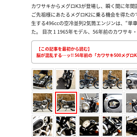
カワサキからメグロK3が登場し、瞬く間に年間
ご先祖様にあたるメグロK2に乗る機会を得たの
生する496ccの空冷並列2気筒エンジンは、“
た。 目次 1 1965年モデル、56年前のカワサキ・
【この記事を最初から読む】
脳が混乱する…ッ!! 56年前の「カワサキ500メグ