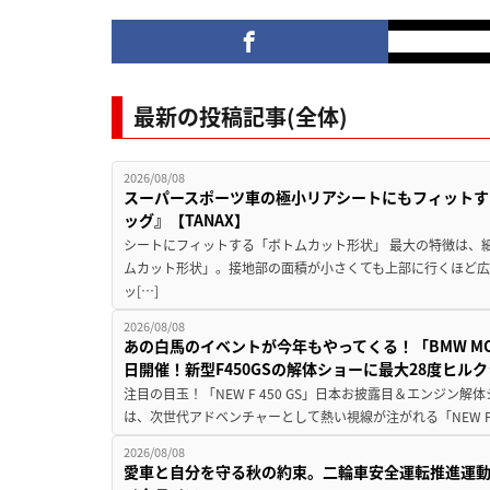
最新の投稿記事(全体)
2026/08/08
スーパースポーツ車の極小リアシートにもフィットす
ッグ』【TANAX】
シートにフィットする「ボトムカット形状」 最大の特徴は、
ムカット形状」。接地部の面積が小さくても上部に行くほど
ッ[…]
2026/08/08
あの白馬のイベントが今年もやってくる！「BMW MOTORR
日開催！新型F450GSの解体ショーに最大28度ヒル
注目の目玉！「NEW F 450 GS」日本お披露目＆エンジン
は、次世代アドベンチャーとして熱い視線が注がれる「NEW F 45
2026/08/08
愛車と自分を守る秋の約束。二輪車安全運転推進運