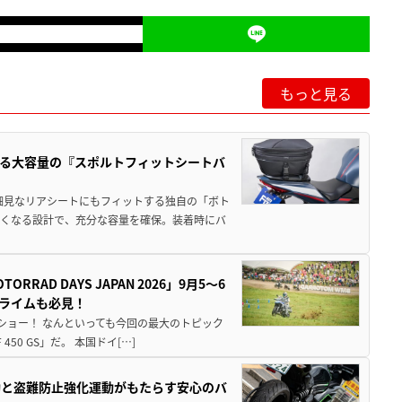
もっと見る
る大容量の『スポルトフィットシートバ
細見なリアシートにもフィットする独自の「ボト
広くなる設計で、充分な容量を確保。装着時にバ
AD DAYS JAPAN 2026」9月5〜6
クライムも必見！
解体ショー！ なんといっても今回の最大のトピック
0 GS」だ。 本国ドイ[…]
動と盗難防止強化運動がもたらす安心のバ