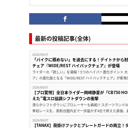
最新の投稿記事(全体)
2026/08/07
「バイクに積めない」を過去にする！デイトナから
チェア『WIDE/REST ハイバックチェア』が登場
ライダーの「欲しい」を凝縮！5つのハイパー進化ポイント 大ヒ
ア」の進化版となる『WIDE/REST ハイバックチェア』が新
2026/08/07
【プロ驚愕】全日本ライダー岡崎静夏が「CB750 HORNE
えた”電スロ協調シフトダウンの衝撃
滑らかシフトダウンにプロレーサーも嫉妬!? スポーツランド
季初レースを、表彰台圏内まで一歩届かず4位で終えた直後、最新モデ
2026/08/07
【TANAX】荷掛けフックとプレートガードの両立