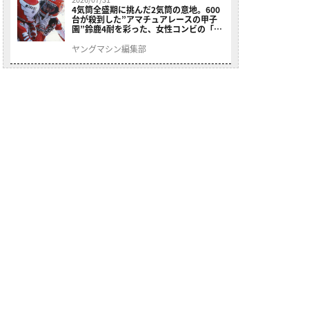
4気筒全盛期に挑んだ2気筒の意地。600
台が殺到した”アマチュアレースの甲子
園”鈴鹿4耐を彩った、女性コンビの「ス
ズキGSX400E」が特別展示開始
ヤングマシン編集部