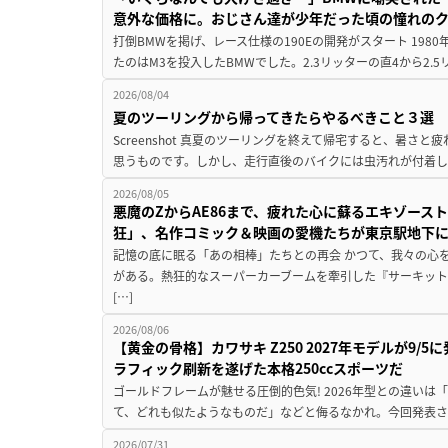
意外な価格に。おじさん達が少年だった頃の憧れの
打倒BMWを掲げ、レース仕様の190Eの開発がスタート 19
たのはM3を投入したBMWでした。2.3リッターの直4から2.
2026/08/04
夏のツーリングから帰ってきたらやるべきこと３選
Screenshot 真夏のツーリングを終えて帰宅すると、暑さ
思うものです。しかし、走行直後のバイクには虫汚れが付着し
2026/08/05
悪魔のZからAE86まで、疲れた心に蘇るエキゾース
狂」、名作コミック＆映画の愛機たちが東京駅地下
記憶の底に眠る「あの相棒」たちとの再会 かつて、我々の心
がある。熱狂的なスーパーカーブームを牽引した『サーキット
[…]
2026/08/06
【黄金の骨格】カワサキ Z250 2027年モデルが9/
ラフィック刷新を遂げた本格250ccスポーツだ
ゴールドフレームが魅せる圧倒的色気! 2026年型との違いは「
て、どれも似たようなものだ」などと侮るなかれ。今回発表されたカ
2026/07/31