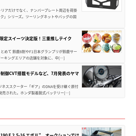
ャリアだけでなく、ナンバープレート周辺を荷掛
ック」シリーズ。ツーリングネットやバッグの固
メ＆限定スイーツ決定版！三重推しテイク
もまとめて 鈴鹿8耐やF1日本グランプリが鈴鹿サー
ーキングエリアの店舗を対象に、中[…]
子制御CVT搭載モデルなど、7月発表のヤマ
ジネススクーター「ギア」のDNAを受け継ぐ原付
発売された。ホンダ製着脱式バッテリー[…]
 E 2.5-16 エボⅡ”。オークションでは