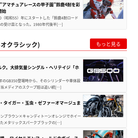
た”アマチュアレースの甲子園”鈴鹿4耐を彩
開始
80（昭和55）年にスタートした「鈴鹿4耐ロード
受け皿となった。1980年代後半[…]
オクラシック)
もっと見る
リトルク。大排気量シングル・ヘリテイジ「ホ
1年のGB350登場時から、そのシリンダーや車体設
当メディアのスクープ班は追い続[…]
玉・タイガー・玉虫・ゼファーオマージュま
ディトーンブラウン×キャンディトーンオレンジでホイー
たメタリックスパークブラックの[…]
増。 ロイヤルエンフィールドのボバース