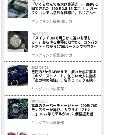
「いくらなんでも大げさ過ぎ…」BMWに
嘲笑された“190 E 2.5-16 エボⅡ”。オー
クションでは意外な価格に。おじさん達
が少年だった頃の憧れのクルマを深堀り
ヤングマシン編集部(ナカ)
2026/07/29
「スイッチONで明らかに違いを感じ
る…」あらゆる車種に取付OK。コンパク
トボディながら1700ルーメンで視界を確
保する［デイトナ・LEDフォグランプユ
ニット プレシャスレイ スモール］
ヤングマシン編集部(ナカ)
2026/08/05
悪魔のZからAE86まで、疲れた心に蘇る
エキゾーストノート。忙しい大人に贈る
「あの頃の熱狂」、名作コミック＆映画
の愛機たちが東京駅地下に期間限定で集
結！
ヤングマシン編集部
2026/08/05
驚異のスーパーチャージャー! 200馬力の
モンスターが再び。カワサキ「Z H2
SE」2027年モデルが9/5に価格据え置き
で発売
ヤングマシン編集部
2026/07/31