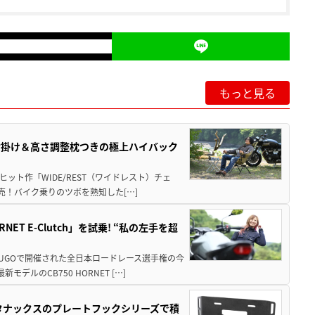
もっと見る
肘掛け＆高さ調整枕つきの極上ハイバック
ット作「WIDE/REST（ワイドレスト）チェ
発売！バイク乗りのツボを熟知した[…]
T E-Clutch」を試乗! “私の左手を超
SUGOで開催された全日本ロードレース選手権の今
ルのCB750 HORNET […]
！タナックスのプレートフックシリーズで積