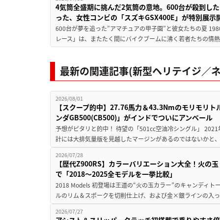
4気筒全盛期に挑んだ2気筒の意地。600台が殺到し
った、女性コンビの「スズキGSX400E」が特別展示
600台が夢を追った”アマチュアの甲子園”と彼女たちの夏 19
レース」は、またたく間にバイクブームに沸く若者たちの情熱の
最新の関連記事(新型ヘリテイジ／ネ
2026/08/01
【スクープ的中】27.76馬力＆43.3Nmのモリモ
ンダGB500(CB500)」がインドでついにアンベール
予想がピタリと的中！ 待望の「501cc空油冷シングル」 202
計には大排気量版を見越したマージンがあるのではないかと、
2026/07/28
【歴代Z900RS】カラーバリエーション大全！火の
で「2018〜2025全モデルを一挙比較」
2018 Models 初登場は王道の“火の玉カラー”のキャン
ルのリム＆スポークを切削仕上げ、および金×銀ラインの入っ
2026/07/27
アシスト＆スリッパークラッチ初搭載で乗りやすさ倍