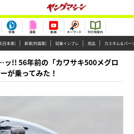
[日本車]
新車[外国車]
試乗インプレ
用品
カスタム＆パー
る…ッ!! 56年前の「カワサキ500メグロ
ダーが乗ってみた！