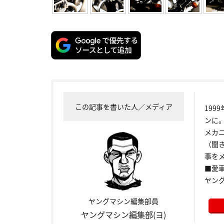
この記事を書いた人／メディア
199
ンに
メカ
（聞
事をメ
■愛車:
ヤン
ヤングマシン編集部員
ヤングマシン編集部(ヨ)