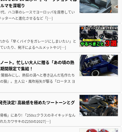
クルマを深堀り
80年代、ハコ車のレースでヨーロッパを席巻してい
5リッターへと進化させるなど「[…]
と疲れから「早くバイクをガレージにしまいたい」と
ていたり、発汗によるヘルメットやジ[…]
トノート。忙しい大人に贈る「あの頃の熱
に期間限定で集結！
を鷲掴みにし、熱狂の渦へと巻き込んだ名作たち
の狼』。主人公・風吹裕矢が駆る「ロータス ヨ
5に発売決定! 高級感を極めたツートーンとグ
骨格」にあり! 「250ccクラスのネイキッドなん
ワサキのZ250の2027[…]