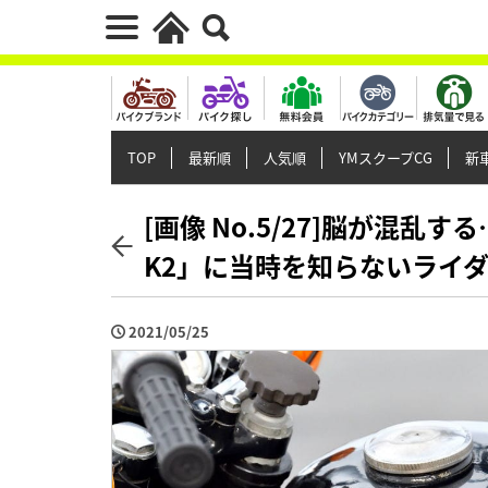
TOP
最新順
人気順
YMスクープCG
新車
[画像 No.5/27]脳が混乱す
K2」に当時を知らないライ
2021/05/25