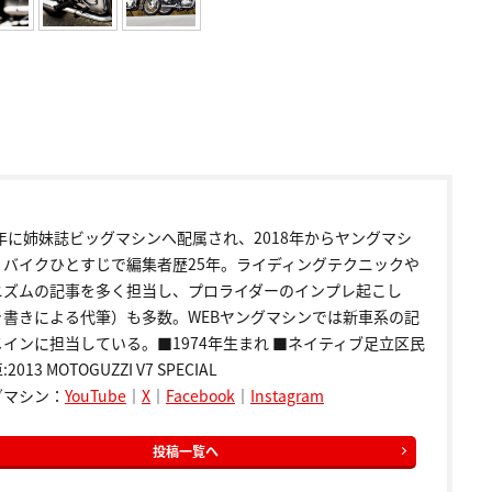
9年に姉妹誌ビッグマシンへ配属され、2018年からヤングマシ
。バイクひとすじで編集者歴25年。ライディングテクニックや
ニズムの記事を多く担当し、プロライダーのインプレ起こし
き書きによる代筆）も多数。WEBヤングマシンでは新車系の記
インに担当している。■1974年生まれ ■ネイティブ足立区民
2013 MOTOGUZZI V7 SPECIAL
グマシン：
YouTube
｜
X
｜
Facebook
｜
Instagram
投稿一覧へ