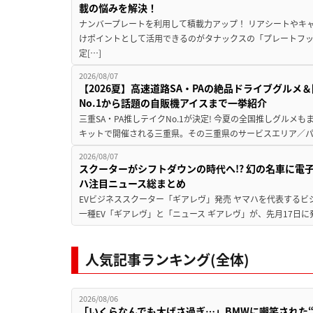
載の悩みを解決！
ナンバープレートを利用して積載力アップ！ リアシートやキ
けポイントとして活用できるのがタナックスの「プレートフ
定[…]
2026/08/07
【2026夏】高速道路SA・PAの絶品ドライブグル
No.1から話題の自販機アイスまで一挙紹介
三重SA・PA推しテイクNo.1が決定! 今夏の全国推しグルメ
キットで開催される三重県。その三重県のサービスエリア／パ
2026/08/07
スクーターがシフトダウンの時代へ!? 幻の名車に電
ハ注目ニュース総まとめ
EVビジネススクーター「ギアレヴ」発売 ヤマハを代表するビ
一種EV「ギアレヴ」と「ニュース ギアレヴ」が、先月17日に
人気記事ランキング(全体)
2026/08/06
「いくらなんでも大げさ過ぎ…」BMWに嘲笑された“190