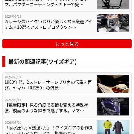
プ、パウダーコーティング・カトーで完…
2026/06/28
ガレージのバイクいじりが楽しくなる厳選アイ
テム×10選＜アストロプロダクツ＞…
もっと見る
最新の関連記事(ワイズギア)
2026/08/02
1980年代、2ストレーサーレプリカの伝説を再
び。ヤマハ「RZ250」の流麗…
2026/06/17
【数量限定】見る角度で表情を変える特殊塗
装、鏡面のような輝きで魅了する。ヤマ…
2026/05/20
「耐水圧2万×透湿2万」！ワイズギアの新作ス
トレッチレインウェアで、梅雨のバ…