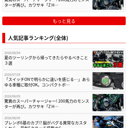
ターが再び。カワサキ「Z H…
もっと見る
人気記事ランキング(全体)
2026/08/04
夏のツーリングから帰ってきたらやるべきこと
３選
2026/07/29
「スイッチONで明らかに違いを感じる…」あら
ゆる車種に取付OK。コンパクトボ…
2026/08/05
驚異のスーパーチャージャー! 200馬力のモンス
ターが再び。カワサキ「Z H…
2026/08/05
ブレンボ6基のカブ!? 脳がバグる異常なカスタ