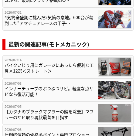
ムから、最新Eクラッチ搭載のC…
2026/07/31
4気筒全盛期に挑んだ2気筒の意地。600台が殺
到した”アマチュアレースの甲子…
最新の関連記事(モトメカニック)
2026/07/14
バイクいじり用にガレージにあったら便利な工
具×12選＜ストレート＞
2026/07/08
インナーチューブのぶつぶつサビ。軽度な点サ
ビなら復活可能！
2026/07/05
【カタナのブラックマフラーの錆を除去】マフ
ラーのサビ取り現状最善を目指す
2026/07/03
圧倒的信頼の骨格系ペイント専門プロショッ