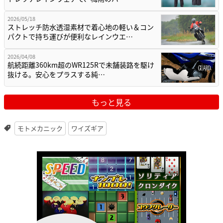
2026/05/18
ストレッチ防水透湿素材で着心地の軽い＆コン
パクトで持ち運びが便利なレインウエ…
2026/04/08
航続距離360km超のWR125Rで未舗装路を駆け
抜ける。安心をプラスする純…
もっと見る
モトメカニック
ワイズギア