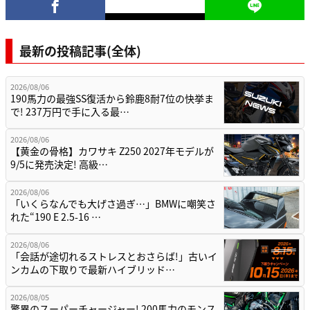
最新の投稿記事(全体)
2026/08/06
190馬力の最強SS復活から鈴鹿8耐7位の快挙ま
で! 237万円で手に入る最…
2026/08/06
【黄金の骨格】カワサキ Z250 2027年モデルが
9/5に発売決定! 高級…
2026/08/06
「いくらなんでも大げさ過ぎ…」BMWに嘲笑さ
れた“190 E 2.5-16 …
2026/08/06
「会話が途切れるストレスとおさらば!」古いイ
ンカムの下取りで最新ハイブリッド…
2026/08/05
驚異のスーパーチャージャー! 200馬力のモンス