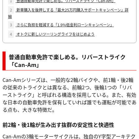
1
普通自動車免許で楽しめる。リバーストライク「Can-Am」
2
新車購入を後押しする「最大25万円購入サポートキャンペーン」詳
細
3
さらに負担を軽減する「1.9%低金利ローンキャンペーン」
4
オトクに新しいツーリングライフをはじめよう
普通自動車免許で楽しめる。リバーストライク
「Can-Am」
Can-Amシリーズは、一般的な2輪バイクや、前1輪・後2輪
の従来のトライクとは異なる、前輪2つ、後輪1つの「リバ
ーストライク」と呼ばれる構造を採用している。また、有効
な日本の自動車免許を保有していれば誰でも運転が可能であ
る点も、大きな特徴だ。
前2輪・後1輪が生み出す抜群の安定性と快適性
Can-Amの3輪モーターサイクルは、独自のY字型アーキテク