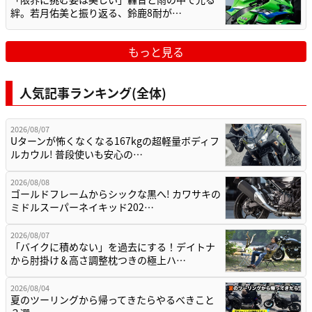
絆。若月佑美と振り返る、鈴鹿8耐が…
もっと見る
人気記事ランキング(全体)
2026/08/07
Uターンが怖くなくなる167kgの超軽量ボディフ
ルカウル! 普段使いも安心の…
2026/08/08
ゴールドフレームからシックな黒へ! カワサキの
ミドルスーパーネイキッド202…
2026/08/07
「バイクに積めない」を過去にする！デイトナ
から肘掛け＆高さ調整枕つきの極上ハ…
2026/08/04
夏のツーリングから帰ってきたらやるべきこと