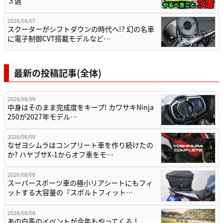
３選
2026/08/07
スクーターがシフトダウンの時代へ!? 幻の名車
に電子制御CVT搭載モデルなど…
最新の投稿記事(全体)
2026/08/09
中身はそのまま完成度をキープ! カワサキNinja
250が2027年モデル…
2026/08/09
なぜヨシムラはコンプリート車を作り続けたの
か? ハヤブサX-1からオフ車をモ…
2026/08/08
スーパースポーツ車の極小リアシートにもフィ
ットする大容量の『スポルトフィット…
2026/08/08
あの白馬のイベントが今年もやってくる！