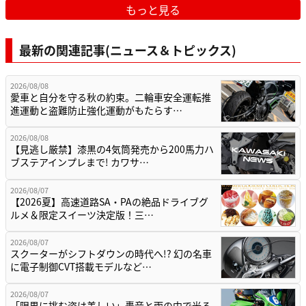
もっと見る
最新の関連記事(ニュース＆トピックス)
2026/08/08
愛車と自分を守る秋の約束。二輪車安全運転推
進運動と盗難防止強化運動がもたらす…
2026/08/08
【見逃し厳禁】漆黒の4気筒発売から200馬力ハ
ブステアインプレまで! カワサ…
2026/08/07
【2026夏】高速道路SA・PAの絶品ドライブグ
ルメ＆限定スイーツ決定版！三…
2026/08/07
スクーターがシフトダウンの時代へ!? 幻の名車
に電子制御CVT搭載モデルなど…
2026/08/07
「限界に挑む姿は美しい」轟音と雨の中で光る