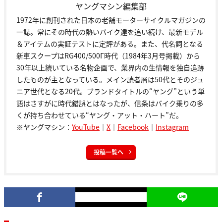
ヤングマシン編集部
1972年に創刊された日本の老舗モーターサイクルマガジンの
一誌。常にその時代の熱いバイク達を追い続け、最新モデル
＆アイテムの実証テストに定評がある。また、代名詞となる
新車スクープはRG400/500Γ時代（1984年3月号掲載）から
30年以上続いている名物企画で、業界内の生情報を独自追跡
したものが主となっている。メイン読者層は50代とそのジュ
ニア世代となる20代。ブランドタイトルの“ヤング”という単
語はさすがに時代錯誤とはなったが、信条はバイク乗りの多
くが持ち合わせている“ヤング・アット・ハート”だ。
※ヤングマシン：
YouTube
｜
X
｜
Facebook
｜
Instagram
投稿一覧へ