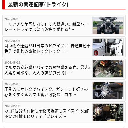
最新の関連記事(トライク)
2026/06/15
「リッチな年寄り向け」は大間違い。新型ハー
レー・トライクは普通免許で乗れる“…
2026/06/07
買い物や送迎が非日常のドライブに! 普通自動車
免許で乗れる電動トゥクトゥク「…
2026/05/18
クルマの安心感とバイクの開放感を両立。最大3
人乗り可能な、大人の遊び道具的ト…
2026/05/10
圧倒的にオトクでハイテク。ガジェット好きの
心をくすぐるスマホ管理可能な「コネ…
2026/05/03
カゴ2個分の荷物も余裕で坂道もスイスイ! 免許
不要の4輪モビリティ「ブレイズ…