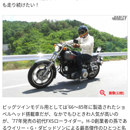
も走り続けたい！
画像(12枚)
ビッグツインモデル用としては’66〜85年に製造されたショ
ベルヘッド搭載車だが、なかでもひときわ人気が高いの
が、’77年発売の初代FXSローライダー。H-D創業者の孫であ
るウイリー・G・ダビッドソンによる最高傑作のひとつと名