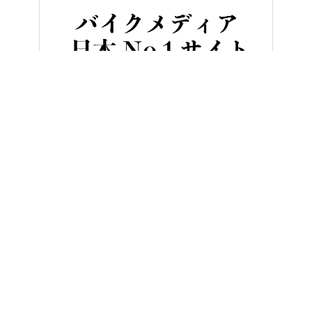
HOME
バイクカスタム＆パーツ
’77 FXSローライダーカスタ
ヤングマシンとは？
ご利用案内
執筆／編集メンバー
プライバシーポリシー
運営会社
お問い合せ
Copyright ©
NAIGAI PUBLISHING CO.,LTD.
All rights reserved.