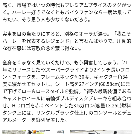
高く、市場ではいつの時代もプレミアムプライスのタグがつ
く。ハーレー好きでなくともバイクファンなら一度は乗って
みたい、そう思う人も少なくないだろう。
実車を目の当たりにすると、別格のオーラが漂う。「我こそ
ハーレーを代表するレジェンド」と言わんばかりで、圧倒的
な存在感には尊敬の念を禁じ得ない。
全身をくまなく見ていくだけで、もう興奮してしまう。’71
年にリリースしたFXスーパーグライドより2インチ長いフロ
ントフォークを、フレームネック角30度、キャクター角34
度に寝かせてセットし、シート高を27インチ(68.58cm)にま
で下げてロー＆ロースタイルを強調。当時の最新装備である
キャストホイールに前輪ダブルディスクブレーキを組み合わ
せ、H-Dロゴを赤くペイントした3.5ガロン(容量13.25L)燃料
タンク上には、リンクルブラック仕上げのコンソールとデュ
アルメーターを縦列配置した。