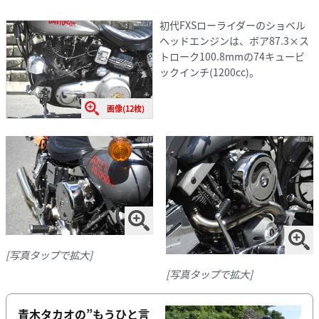
初代FXSローライダーのショベル
ヘッドエンジンは、ボア87.3×ス
トローク100.8mmの74キュービ
ックインチ(1200cc)。
画像(12枚)
[写真タップで拡大]
[写真タップで拡大]
青木タカオの”もうひと言