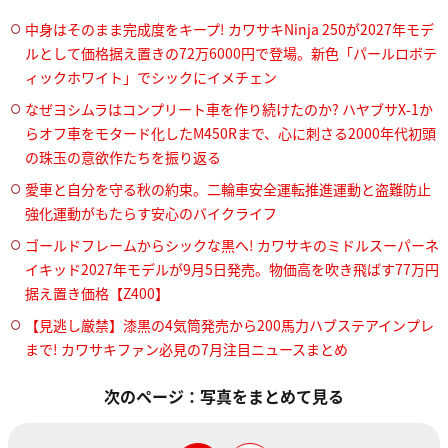
中身はそのまま完成度をキープ! カワサキNinja 250が2027年モデ
ルとして価格据え置きの72万6000円で登場。新色「パールロボテ
ィックホワイト」でシックにイメチェン
なぜヨシムラはコンプリート車を作り続けたのか? ハヤブサX-1か
らオフ車をモタード化したM450Rまで、心に刺さる2000年代初頭
の珠玉の意欲作たちを振り返る
愛車と自分を守る秋の約束。二輪車安全運転推進運動と盗難防止
強化運動がもたらす安心のバイクライフ
ゴールドフレームからシックな黒へ! カワサキのミドルスーパーネ
イキッド2027年モデルが9月5日発売。物価高を吹き飛ばす77万円
据え置き価格【Z400】
【見逃し厳禁】漆黒の4気筒発売から200馬力ハブステアインプレ
まで! カワサキファン必見の7月注目ニュースまとめ
次のページ：写真をまとめて見る