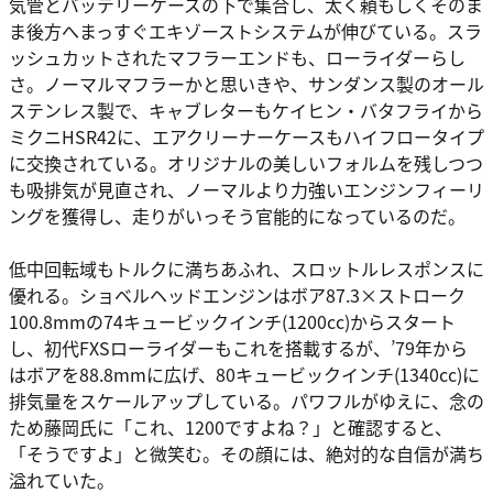
気管とバッテリーケースの下で集合し、太く頼もしくそのま
ま後方へまっすぐエキゾーストシステムが伸びている。スラ
ッシュカットされたマフラーエンドも、ローライダーらし
さ。ノーマルマフラーかと思いきや、サンダンス製のオール
ステンレス製で、キャブレターもケイヒン・バタフライから
ミクニHSR42に、エアクリーナーケースもハイフロータイプ
に交換されている。オリジナルの美しいフォルムを残しつつ
も吸排気が見直され、ノーマルより力強いエンジンフィーリ
ングを獲得し、走りがいっそう官能的になっているのだ。
低中回転域もトルクに満ちあふれ、スロットルレスポンスに
優れる。ショベルヘッドエンジンはボア87.3×ストローク
100.8mmの74キュービックインチ(1200cc)からスタート
し、初代FXSローライダーもこれを搭載するが、’79年から
はボアを88.8mmに広げ、80キュービックインチ(1340cc)に
排気量をスケールアップしている。パワフルがゆえに、念の
ため藤岡氏に「これ、1200ですよね？」と確認すると、
「そうですよ」と微笑む。その顔には、絶対的な自信が満ち
溢れていた。