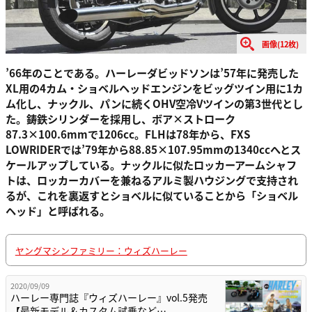
画像(12枚)
’66年のことである。ハーレーダビッドソンは’57年に発売した
XL用の4カム・ショベルヘッドエンジンをビッグツイン用に1カ
ム化し、ナックル、パンに続くOHV空冷Vツインの第3世代とし
た。鋳鉄シリンダーを採用し、ボア×ストローク
87.3×100.6mmで1206cc。FLHは78年から、FXS
LOWRIDERでは’79年から88.85×107.95mmの1340ccへとス
ケールアップしている。ナックルに似たロッカーアームシャフ
トは、ロッカーカバーを兼ねるアルミ製ハウジングで支持され
るが、これを裏返すとショベルに似ていることから「ショベル
ヘッド」と呼ばれる。
ヤングマシンファミリー：ウィズハーレー
2020/09/09
ハーレー専門誌『ウィズハーレー』vol.5発売
【最新モデル＆カスタム試乗など…