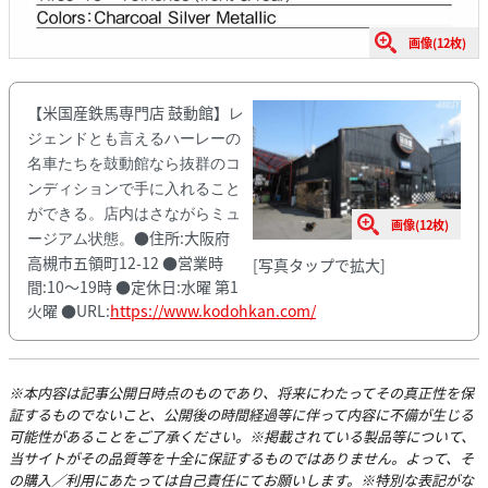
画像(12枚)
【米国産鉄馬専門店 鼓動館】
レ
ジェンドとも言えるハーレーの
名車たちを鼓動館なら抜群のコ
ンディションで手に入れること
ができる。店内はさながらミュ
画像(12枚)
●住所:大阪府
ージアム状態。
高槻市五領町12-12 ●営業時
[写真タップで拡大]
間:10〜19時 ●定休日:水曜 第1
火曜 ●URL:
https://www.kodohkan.com/
※本内容は記事公開日時点のものであり、将来にわたってその真正性を保
証するものでないこと、公開後の時間経過等に伴って内容に不備が生じる
可能性があることをご了承ください。※掲載されている製品等について、
当サイトがその品質等を十全に保証するものではありません。よって、そ
の購入／利用にあたっては自己責任にてお願いします。※特別な表記がな