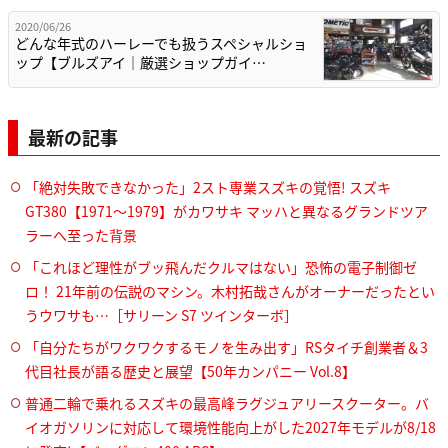
2020/06/26
どんな年式のハーレーでも扱うスペシャルショ
ップ【ブルズアイ｜厳選ショップガイ…
最新の記事
「絶対失敗できなかった」2スト専業スズキの覚悟! スズキ
GT380【1971～1979】がカワサキ マッハと異なるグランドツア
ラーへ至った背景
「これほど理性がブッ飛んだクルマはない」恐怖の電子制御ゼ
ロ！ 21年前の伝説のマシン。木村拓哉さんがオーナーだったとい
うウワサも…［サリーン S7 ツインターボ］
「自分たちがワクワクするモノを生み出す」RSタイチ創業者＆3
代目社長が語る歴史と展望【50年カンパニー Vol.8】
普通二輪で乗れるスズキの最高峰ラグジュアリースクーター。バ
イオガソリンに対応して環境性能向上がした2027年モデルが8/18