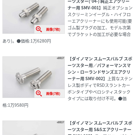
ーツスター(
’04-
) 純正エアクリー
ナー用 SMV-001】
純正オプション
スクリーミンイーグル・ハイフロ
ーエアクリーナーにも使用可能(要
ゴム製プラグの加工、モデル次第
画像(7枚)
でブラケットの加工が必要な場合
あり)。●価格:1万6280円
【ダイノマン スムースバルブ スポ
ーツスター用／パフォーマンスマ
シン・ローランドサンズエアクリ
ーナー用 SMV-002】
上質なステン
レス製ボディでRSDスラントカー
ボンタイプやベロシティスタック
画像(7枚)
タイプには取り付け不可。●価
格:1万9580円
【ダイノマン スムースバルブ スポ
ーツスター用 S&Sエアクリーナー