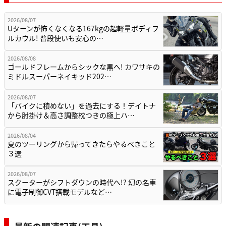
2026/08/07
Uターンが怖くなくなる167kgの超軽量ボディフ
ルカウル! 普段使いも安心の…
2026/08/08
ゴールドフレームからシックな黒へ! カワサキの
ミドルスーパーネイキッド202…
2026/08/07
「バイクに積めない」を過去にする！デイトナ
から肘掛け＆高さ調整枕つきの極上ハ…
2026/08/04
夏のツーリングから帰ってきたらやるべきこと
３選
2026/08/07
スクーターがシフトダウンの時代へ!? 幻の名車
に電子制御CVT搭載モデルなど…