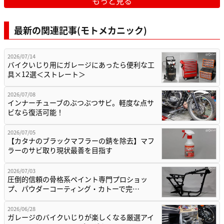
もっと見る
最新の関連記事(モトメカニック)
2026/07/14
バイクいじり用にガレージにあったら便利な工
具×12選＜ストレート＞
2026/07/08
インナーチューブのぶつぶつサビ。軽度な点サ
ビなら復活可能！
2026/07/05
【カタナのブラックマフラーの錆を除去】マフ
ラーのサビ取り現状最善を目指す
2026/07/03
圧倒的信頼の骨格系ペイント専門プロショッ
プ、パウダーコーティング・カトーで完…
2026/06/28
ガレージのバイクいじりが楽しくなる厳選アイ