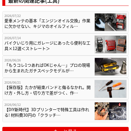
最新の関連記事(工具)
2026/07/22
愛車メンテの基本「エンジンオイル交換」作業
に欠かせない、キジマのオイルフィル…
2026/07/14
バイクいじり用にガレージにあったら便利な工
具×12選＜ストレート＞
2026/06/26
「もうコレ1つあればOKじゃん…」プロの現場
から生まれたガチスペックモデルが…
2026/06/21
【保存版】たかが結束バンドと侮るなかれ。開
け方・外し方・切り方で差がつく、作…
2026/06/12
【DIY新時代】3Dプリンターで特殊工具は作れ
る! 材料費30円の「クラッチ…