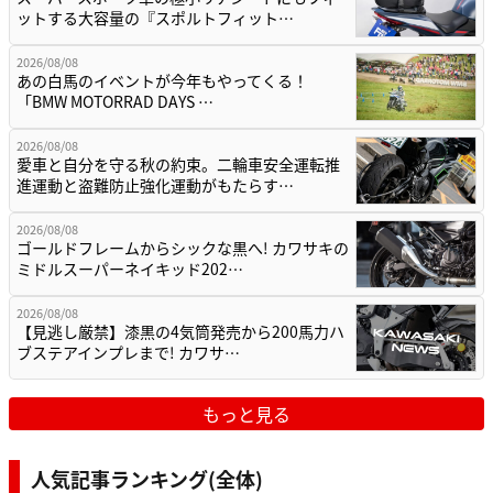
ットする大容量の『スポルトフィット…
2026/08/08
あの白馬のイベントが今年もやってくる！
「BMW MOTORRAD DAYS …
2026/08/08
愛車と自分を守る秋の約束。二輪車安全運転推
進運動と盗難防止強化運動がもたらす…
2026/08/08
ゴールドフレームからシックな黒へ! カワサキの
ミドルスーパーネイキッド202…
2026/08/08
【見逃し厳禁】漆黒の4気筒発売から200馬力ハ
ブステアインプレまで! カワサ…
もっと見る
人気記事ランキング(全体)