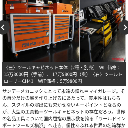
〈左〉ツールキャビネット本体（2種・別売) WIT価格：
15万8000円（手前）、 17万9800円（奥）〈右〉ツールト
ローリーCH41 WIT価格：5万9800円
サンデーメカニックにとって永遠の憧れ＝マイガレージ。そ
の自分だけの城を作り上げるにあたって、実用性はもちろ
ん、スタイルの演出にも欠かせないキーポイントとなるの
が、大型の工具箱＝ツールキャビネットの存在だろう。世界
の名品工具について国内屈指の展示数を誇る「ワールドイン
ポートツールズ横浜」へ赴き、個性あふれる世界の名箱群か