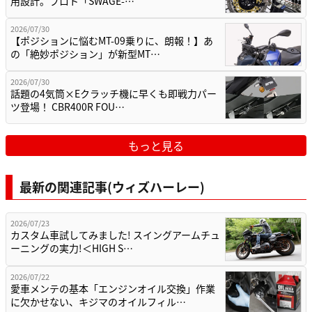
用設計。プロト「SWAGE-…
2026/07/30
【ポジションに悩むMT-09乗りに、朗報！】あ
の「絶妙ポジション」が新型MT…
2026/07/30
話題の4気筒×Eクラッチ機に早くも即戦力パー
ツ登場！ CBR400R FOU…
もっと見る
最新の関連記事(ウィズハーレー)
2026/07/23
カスタム車試してみました! スイングアームチュ
ーニングの実力!＜HIGH S…
2026/07/22
愛車メンテの基本「エンジンオイル交換」作業
に欠かせない、キジマのオイルフィル…