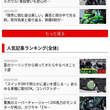
ルカウル! 普段使いも安心の…
2026/08/07
「限界に挑む姿は美しい」轟音と雨の中で光る
絆。若月佑美と振り返る、鈴鹿8耐が…
もっと見る
人気記事ランキング(全体)
2026/08/04
夏のツーリングから帰ってきたらやるべきこと
３選
2026/07/29
「スイッチONで明らかに違いを感じる…」あら
ゆる車種に取付OK。コンパクトボ…
2026/08/05
驚異のスーパーチャージャー! 200馬力のモンス
ターが再び。カワサキ「Z H…