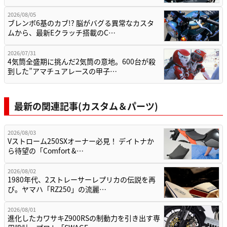
2026/08/05
ブレンボ6基のカブ!? 脳がバグる異常なカスタ
ムから、最新Eクラッチ搭載のC…
2026/07/31
4気筒全盛期に挑んだ2気筒の意地。600台が殺
到した”アマチュアレースの甲子…
最新の関連記事(カスタム＆パーツ)
2026/08/03
Vストローム250SXオーナー必見！ デイトナか
ら待望の「Comfort &…
2026/08/02
1980年代、2ストレーサーレプリカの伝説を再
び。ヤマハ「RZ250」の流麗…
2026/08/01
進化したカワサキZ900RSの制動力を引き出す専