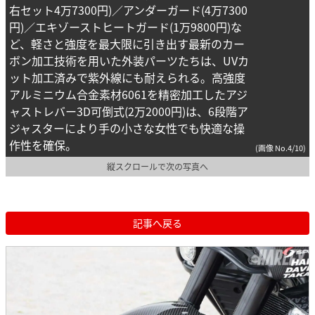
右セット4万7300円)／アンダーガード(4万7300
円)／エキゾーストヒートガード(1万9800円)な
ど、軽さと強度を最大限に引き出す最新のカー
ボン加工技術を用いた外装パーツたちは、UVカ
ット加工済みで紫外線にも耐えられる。高強度
アルミニウム合金素材6061を精密加工したアジ
ャストレバー3D可倒式(2万2000円)は、6段階ア
ジャスターにより手の小さな女性でも快適な操
作性を確保。
(画像 No.4/10)
縦スクロールで次の写真へ
記事へ戻る