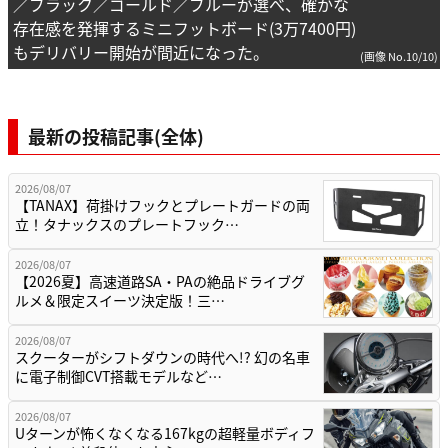
／ブラック／ゴールド／ブルーが選べ、確かな
存在感を発揮するミニフットボード(3万7400円)
もデリバリー開始が間近になった。
(画像 No.10/10)
最新の投稿記事(全体)
2026/08/07
【TANAX】荷掛けフックとプレートガードの両
立！タナックスのプレートフック…
2026/08/07
【2026夏】高速道路SA・PAの絶品ドライブグ
ルメ＆限定スイーツ決定版！三…
2026/08/07
スクーターがシフトダウンの時代へ!? 幻の名車
に電子制御CVT搭載モデルなど…
2026/08/07
Uターンが怖くなくなる167kgの超軽量ボディフ