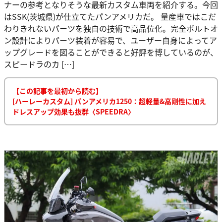
ナーの参考となりそうな最新カスタム車両を紹介する。今回
はSSK(茨城県)が仕立てたパンアメリカだ。 量産車ではこだ
わりきれないパーツを独自の技術で高品位化。完全ボルトオ
ン設計によりパーツ装着が容易で、ユーザー自身によってア
ップグレードを図ることができると好評を博しているのが、
スピードラのカ […]
【この記事を最初から読む】
[ハーレーカスタム] パンアメリカ1250：超軽量&高剛性に加え
ドレスアップ効果も抜群〈SPEEDRA〉