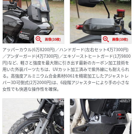
画像(10枚)
画像(10枚)
アッパーカウル(6万8200円)／ハンドガード(左右セット4万7300円)
／アンダーガード(4万7300円)／エキゾーストヒートガード(1万9800
円)など、軽さと強度を最大限に引き出す最新のカーボン加工技術を
用いた外装パーツたちは、UVカット加工済みで紫外線にも耐えられ
る。高強度アルミニウム合金素材6061を精密加工したアジャストレ
バー3D可倒式(2万2000円)は、6段階アジャスターにより手の小さな
女性でも快適な操作性を確保。