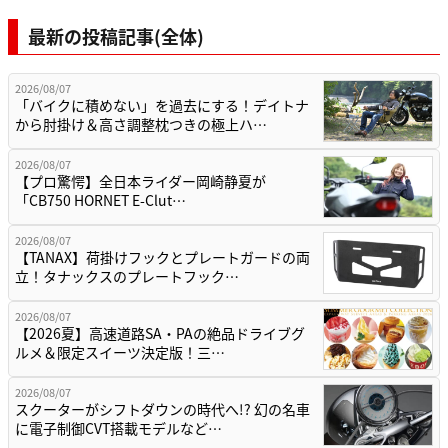
最新の投稿記事(全体)
2026/08/07
「バイクに積めない」を過去にする！デイトナ
から肘掛け＆高さ調整枕つきの極上ハ…
2026/08/07
【プロ驚愕】全日本ライダー岡崎静夏が
「CB750 HORNET E-Clut…
2026/08/07
【TANAX】荷掛けフックとプレートガードの両
立！タナックスのプレートフック…
2026/08/07
【2026夏】高速道路SA・PAの絶品ドライブグ
ルメ＆限定スイーツ決定版！三…
2026/08/07
スクーターがシフトダウンの時代へ!? 幻の名車
に電子制御CVT搭載モデルなど…