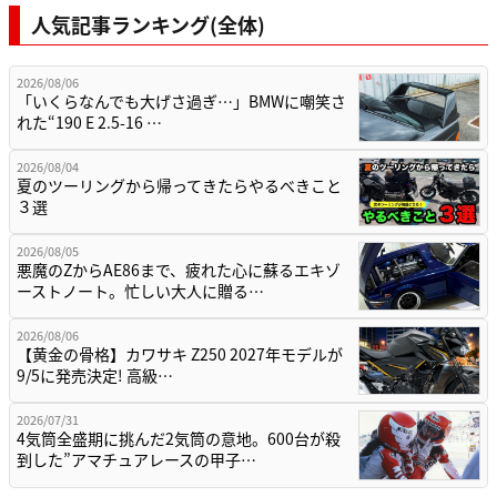
人気記事ランキング(全体)
2026/08/06
「いくらなんでも大げさ過ぎ…」BMWに嘲笑さ
れた“190 E 2.5-16 …
2026/08/04
夏のツーリングから帰ってきたらやるべきこと
３選
2026/08/05
悪魔のZからAE86まで、疲れた心に蘇るエキゾ
ーストノート。忙しい大人に贈る…
2026/08/06
【黄金の骨格】カワサキ Z250 2027年モデルが
9/5に発売決定! 高級…
2026/07/31
4気筒全盛期に挑んだ2気筒の意地。600台が殺
到した”アマチュアレースの甲子…