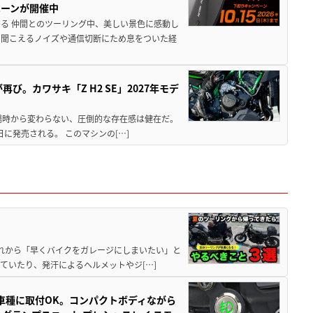
ペーンが開催中
る 仲間とのツーリング中、美しい景色に感動し
ら聞こえるノイズや通信切断にため息をついた経
び。カワサキ「Z H2 SE」2027年モデ
場時から変わらない、圧倒的な存在感は健在だ。
5日に発売される。 このマシンの[…]
と疲れから「早くバイクをガレージにしまいたい」と
ていたり、発汗によるヘルメットやジ[…]
車種に取付OK。コンパクトボディながら