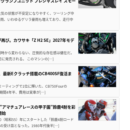
ォグランプユニット プレシャスレイ スモー
大気の状態が不安定になりやすく、ツーリング中
大雨、いわゆるゲリラ豪雨も増えており、走行中
び。カワサキ「Z H2 SE」2027年モデ
場時から変わらない、圧倒的な存在感は健在だ。
5日に発売される。 このマシンの[…]
最新Eクラッチ搭載のCB400SF復活ま
ミーティングで1位に輝いた、CB750Fourの
期間4年半、費用は実車が[…]
た”アマチュアレースの甲子園”鈴鹿4耐を彩
開始
80（昭和55）年にスタートした「鈴鹿4耐ロード
受け皿となった。1980年代後半[…]