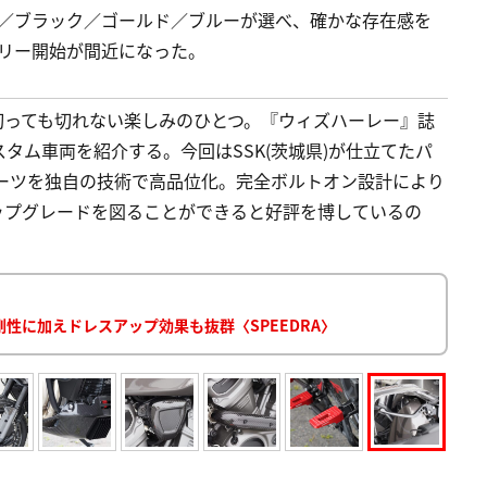
ッド／ブラック／ゴールド／ブルーが選べ、確かな存在感を
リバリー開始が間近になった。
切っても切れない楽しみのひとつ。『ウィズハーレー』誌
タム車両を紹介する。今回はSSK(茨城県)が仕立てたパ
パーツを独自の技術で高品位化。完全ボルトオン設計により
ップグレードを図ることができると好評を博しているの
高剛性に加えドレスアップ効果も抜群〈SPEEDRA〉