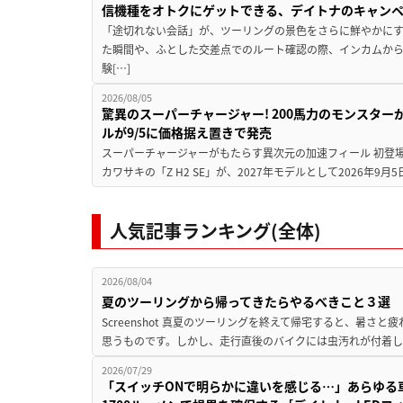
信機種をオトクにゲットできる、デイトナのキャン
「途切れない会話」が、ツーリングの景色をさらに鮮やかにす
た瞬間や、ふとした交差点でのルート確認の際、インカムか
験[…]
2026/08/05
驚異のスーパーチャージャー! 200馬力のモンスターが再
ルが9/5に価格据え置きで発売
スーパーチャージャーがもたらす異次元の加速フィール 初登
カワサキの「Z H2 SE」が、2027年モデルとして2026年9月
人気記事ランキング(全体)
2026/08/04
夏のツーリングから帰ってきたらやるべきこと３選
Screenshot 真夏のツーリングを終えて帰宅すると、暑さ
思うものです。しかし、走行直後のバイクには虫汚れが付着し
2026/07/29
「スイッチONで明らかに違いを感じる…」あらゆる