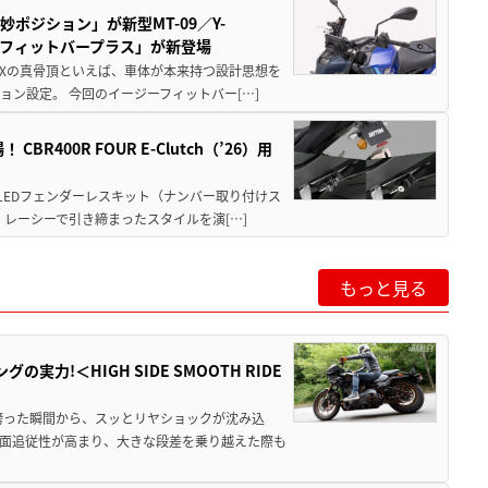
ポジション」が新型MT-09／Y-
ジーフィットバープラス」が新登場
FEXの真骨頂といえば、車体が本来持つ設計思想を
ン設定。 今回のイージーフィットバー[…]
400R FOUR E-Clutch（’26）用
 LEDフェンダーレスキット（ナンバー取り付けス
レーシーで引き締まったスタイルを演[…]
もっと見る
力!＜HIGH SIDE SMOOTH RIDE
跨った瞬間から、スッとリヤショックが沈み込
面追従性が高まり、大きな段差を乗り越えた際も