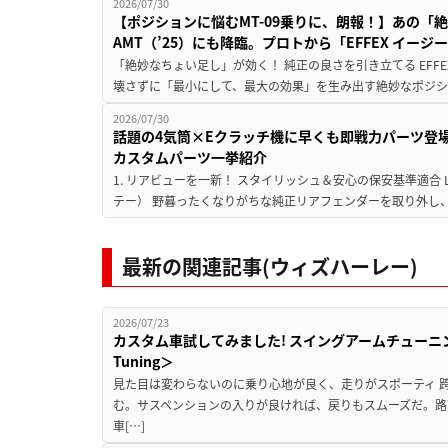
2026/07/30
【ポジションに悩むMT-09乗りに、朗報！】あの「絶妙
AMT（’25）にも降臨。プロトから「EFFEX イー
「絶妙なちょい足し」が効く！ 純正の良さを引き立てる EF
壊さずに「最小にして、最大の効果」を生み出す絶妙なポジショ
2026/07/30
話題の4気筒×Eクラッチ機に早くも即戦力パーツ登場！ CBR
カスタムパーツ一挙紹介
1. リアビューを一新！ スタイリッシュ＆安心の保安基準適合
テー） 野暮ったくなりがちな純正リアフェンダーを取り外し、
最新の関連記事(ウィズハーレー)
2026/07/23
カスタム車試してみました! スイングアームチューニングの実
Tuning＞
見た目は変わらないのに乗り心地が良く、走りがスポーティ 
む。サスペンションの入りが良ければ、戻りもスムーズだ。路
車[…]