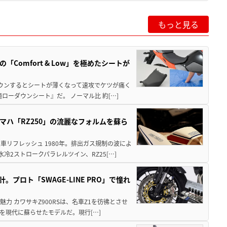
もっと見る
「Comfort & Low」を極めたシートが
ダウンするとシートが薄くなって速攻でケツが痛く
ーダウンシート』だ。 ノーマル比 約[…]
マハ「RZ250」の流麗なフォルムを蘇ら
リフレッシュ 1980年。排出ガス規制の波によ
2ストロークパラレルツイン、RZ25[…]
プロト「SWAGE-LINE PRO」で憧れ
魅力 カワサキZ900RSは、名車Z1を彷彿とさせ
を現代に蘇らせたモデルだ。現行[…]