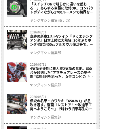
「スイッチONで明らかに違いを感じ
る…」あらゆる車種に取付OK。コンパク
トボディながら1700ルーメンで視界を確
保する［デイトナ・LEDフォグランプユ
ニット プレシャスレイ スモール］
ヤングマシン編集部(ナカ)
2026/08/03
奇跡の新車2ストVツイン『ドゥエチンク
アンタ』日本上陸に大熱狂! 30年ぶりホ
ンダ4気筒400ccフルカウル復活等で、ロ
マン溢れる1ヶ月に【7月ホットなバイク
ニュース振り返り】
ヤングマシン編集部
2026/07/31
4気筒全盛期に挑んだ2気筒の意地。600
台が殺到した”アマチュアレースの甲子
園”鈴鹿4耐を彩った、女性コンビの「ス
ズキGSX400E」が特別展示開始
ヤングマシン編集部
2026/08/04
伝説の名車・カワサキ「650-W1」が息
吹き返す。漫画『レストア！～改造車工
房へようこそ～』で味わう旧車再生のロ
マン
ヤングマシン編集部
2026/07/28