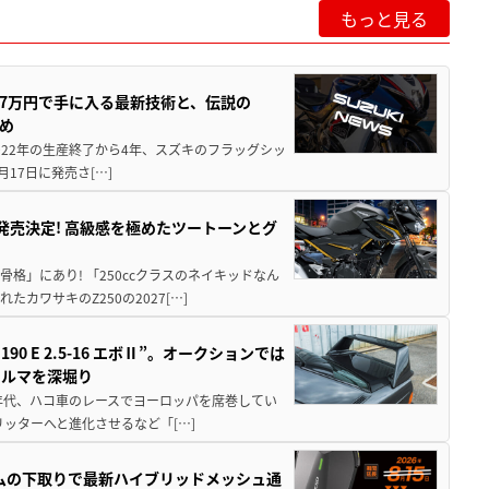
もっと見る
237万円で手に入る最新技術と、伝説の
とめ
 2022年の生産終了から4年、スズキのフラッグシッ
月17日に発売さ[…]
5に発売決定! 高級感を極めたツートーンとグ
骨格」にあり! 「250ccクラスのネイキッドなん
ワサキのZ250の2027[…]
 E 2.5-16 エボⅡ”。オークションでは
クルマを深堀り
80年代、ハコ車のレースでヨーロッパを席巻してい
5リッターへと進化させるなど「[…]
ムの下取りで最新ハイブリッドメッシュ通