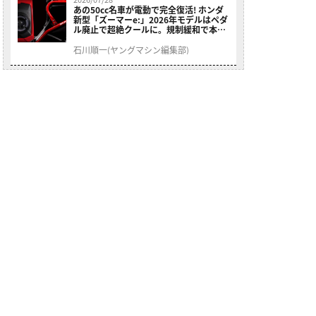
あの50cc名車が電動で完全復活! ホンダ
新型「ズーマーe:」2026年モデルはペダ
ル廃止で超絶クールに。規制緩和で本来
の姿へ【海外】
石川順一(ヤングマシン編集部)