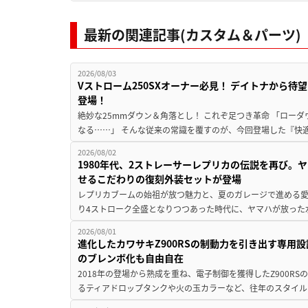
最新の関連記事(カスタム＆パーツ)
2026/08/03
Vストローム250SXオーナー必見！ デイトナから待望の
登場！
絶妙な25mmダウン＆角落とし！ これぞ足つき革命 「ロー
なる……」 そんな従来の常識を覆すのが、今回登場した『快適ロ
2026/08/02
1980年代、2ストレーサーレプリカの伝説を再び。ヤ
せるこだわりの復刻外装セットが登場
レプリカブームの始祖が放つ魅力と、夏のガレージで進める愛車
り4ストローク全盛となりつつあった時代に、ヤマハが放った水冷
2026/08/01
進化したカワサキZ900RSの制動力を引き出す専用設計。
のブレンボ化も自由自在
2018年の登場から熟成を重ね、電子制御を獲得したZ900RSの
るティアドロップタンクや火の玉カラーなど、往年のスタイル