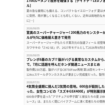
1700ルーメンで視界を確保する［デイトナ・LEDフ
ル］
夏の急な豪雨にも備える、コンパクトなイエローフォグ 夏は
に突然、雨が激しくなることも珍しくない。近年は局地的な
に[…]
2026/08/05
驚異のスーパーチャージャー! 200馬力のモンスターが再
ルが9/5に価格据え置きで発売
スーパーチャージャーがもたらす異次元の加速フィール 初登
カワサキの「Z H2 SE」が、2027年モデルとして2026年9月
2026/08/05
ブレンボ6基のカブ!? 脳がバグる異常なカスタムから、
で。7月に話題を呼んだホンダ関連ニュースまとめ
製作費230万超、脳がバグるCB750Four再現 第18回モンキー
124ccスケールダウンカスタムが凄まじい完成度だった。製作
2026/07/31
4気筒全盛期に挑んだ2気筒の意地。600台が殺到し
った、女性コンビの「スズキGSX400E」が特別展示
600台が夢を追った”アマチュアの甲子園”と彼女たちの夏 19
レース」は、またたく間にバイクブームに沸く若者たちの情熱の