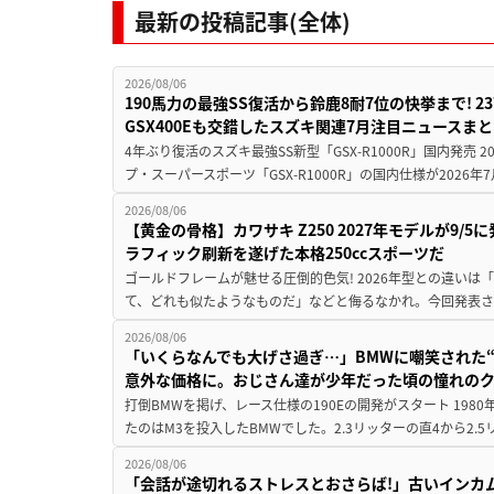
最新の投稿記事(全体)
2026/08/06
190馬力の最強SS復活から鈴鹿8耐7位の快挙まで! 
GSX400Eも交錯したスズキ関連7月注目ニュースま
4年ぶり復活のスズキ最強SS新型「GSX-R1000R」国内発売
プ・スーパースポーツ「GSX-R1000R」の国内仕様が2026年7
2026/08/06
【黄金の骨格】カワサキ Z250 2027年モデルが9/
ラフィック刷新を遂げた本格250ccスポーツだ
ゴールドフレームが魅せる圧倒的色気! 2026年型との違いは「
て、どれも似たようなものだ」などと侮るなかれ。今回発表されたカ
2026/08/06
「いくらなんでも大げさ過ぎ…」BMWに嘲笑された“190
意外な価格に。おじさん達が少年だった頃の憧れの
打倒BMWを掲げ、レース仕様の190Eの開発がスタート 19
たのはM3を投入したBMWでした。2.3リッターの直4から2.
2026/08/06
「会話が途切れるストレスとおさらば!」古いインカ