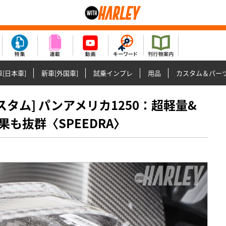
[日本車]
新車[外国車]
試乗インプレ
用品
カスタム＆パー
ーカスタム] パンアメリカ1250：超軽量&
も抜群〈SPEEDRA〉