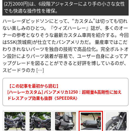
(2万2000円)は、6段階アジャスターにより手の小さな女性
でも快適な操作性を確保。
ハーレーダビッドソンにとって、“カスタム”は切っても切れ
ない楽しみのひとつ。『ウィズハーレー』誌が、多くのオー
ナーの参考となりそうな最新カスタム車両を紹介する。今回
はSSK(茨城県)が仕立てたパンアメリカだ。 量産車ではこだ
わりきれないパーツを独自の技術で高品位化。完全ボルトオ
ン設計によりパーツ装着が容易で、ユーザー自身によってア
ップグレードを図ることができると好評を博しているのが、
スピードラのカ […]
【この記事を最初から読む】
[ハーレーカスタム] パンアメリカ1250：超軽量&高剛性に加え
ドレスアップ効果も抜群〈SPEEDRA〉