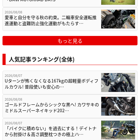
2026/08/08
愛車と自分を守る秋の約束。二輪車安全運転推
進運動と盗難防止強化運動がもたらす…
もっと見る
人気記事ランキング(全体)
2026/08/07
Uターンが怖くなくなる167kgの超軽量ボディフ
ルカウル! 普段使いも安心の…
2026/08/08
ゴールドフレームからシックな黒へ! カワサキの
ミドルスーパーネイキッド202…
2026/08/07
「バイクに積めない」を過去にする！デイトナ
から肘掛け＆高さ調整枕つきの極上ハ…