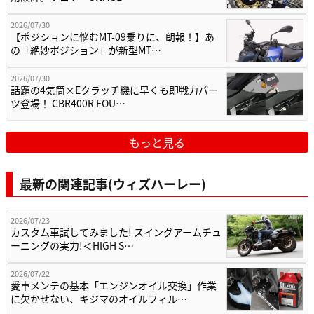
2026/07/30
【ポジションに悩むMT-09乗りに、朗報！】あ
の「絶妙ポジション」が新型MT…
2026/07/30
話題の4気筒×Eクラッチ機に早くも即戦力パー
ツ登場！ CBR400R FOU…
もっと見る
最新の関連記事(ウィズハーレー)
2026/07/23
カスタム車試してみました! スイングアームチュ
ーニングの実力!＜HIGH S…
2026/07/22
愛車メンテの基本「エンジンオイル交換」作業
に欠かせない、キジマのオイルフィル…