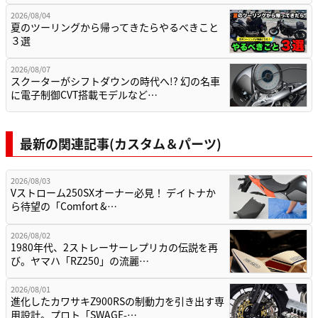
2026/08/04
夏のツーリングから帰ってきたらやるべきこと
３選
2026/08/07
スクーターがシフトダウンの時代へ!? 幻の名車
に電子制御CVT搭載モデルなど…
最新の関連記事(カスタム＆パーツ)
2026/08/03
Vストローム250SXオーナー必見！ デイトナか
ら待望の「Comfort &…
2026/08/02
1980年代、2ストレーサーレプリカの伝説を再
び。ヤマハ「RZ250」の流麗…
2026/08/01
進化したカワサキZ900RSの制動力を引き出す専
用設計。プロト「SWAGE-…