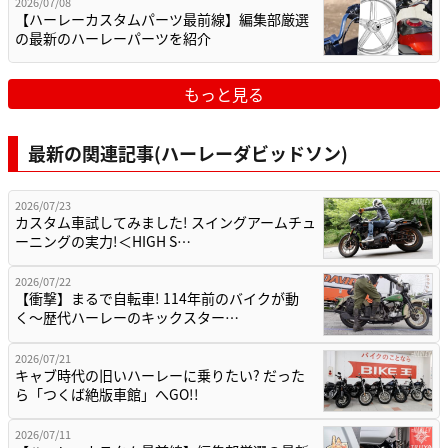
2026/07/08
【ハーレーカスタムパーツ最前線】編集部厳選
の最新のハーレーパーツを紹介
もっと見る
最新の関連記事(ハーレーダビッドソン)
2026/07/23
カスタム車試してみました! スイングアームチュ
ーニングの実力!＜HIGH S…
2026/07/22
【衝撃】まるで自転車! 114年前のバイクが動
く〜歴代ハーレーのキックスター…
2026/07/21
キャブ時代の旧いハーレーに乗りたい? だった
ら「つくば絶版車館」へGO!!
2026/07/11