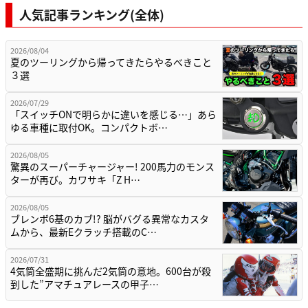
人気記事ランキング(全体)
2026/08/04
夏のツーリングから帰ってきたらやるべきこと
３選
2026/07/29
「スイッチONで明らかに違いを感じる…」あら
ゆる車種に取付OK。コンパクトボ…
2026/08/05
驚異のスーパーチャージャー! 200馬力のモンス
ターが再び。カワサキ「Z H…
2026/08/05
ブレンボ6基のカブ!? 脳がバグる異常なカスタ
ムから、最新Eクラッチ搭載のC…
2026/07/31
4気筒全盛期に挑んだ2気筒の意地。600台が殺
到した”アマチュアレースの甲子…