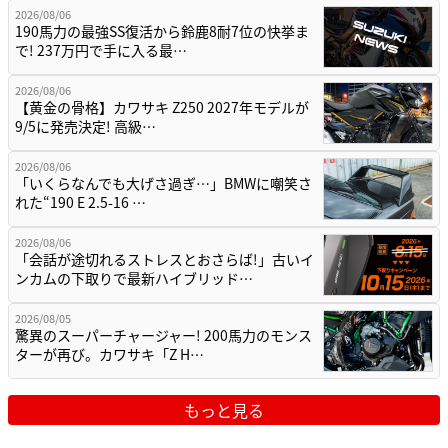
2026/08/06
190馬力の最強SS復活から鈴鹿8耐7位の快挙ま
で! 237万円で手に入る最…
2026/08/06
【黄金の骨格】カワサキ Z250 2027年モデルが
9/5に発売決定! 高級…
2026/08/06
「いくらなんでも大げさ過ぎ…」BMWに嘲笑さ
れた“190 E 2.5-16 …
2026/08/06
「会話が途切れるストレスとおさらば!」古いイ
ンカムの下取りで最新ハイブリッド…
2026/08/05
驚異のスーパーチャージャー! 200馬力のモンス
ターが再び。カワサキ「Z H…
もっと見る