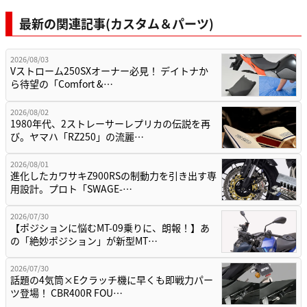
最新の関連記事(カスタム＆パーツ)
2026/08/03
Vストローム250SXオーナー必見！ デイトナか
ら待望の「Comfort &…
2026/08/02
1980年代、2ストレーサーレプリカの伝説を再
び。ヤマハ「RZ250」の流麗…
2026/08/01
進化したカワサキZ900RSの制動力を引き出す専
用設計。プロト「SWAGE-…
2026/07/30
【ポジションに悩むMT-09乗りに、朗報！】あ
の「絶妙ポジション」が新型MT…
2026/07/30
話題の4気筒×Eクラッチ機に早くも即戦力パー
ツ登場！ CBR400R FOU…