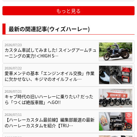
もっと見る
最新の関連記事(ウィズハーレー)
2026/07/23
カスタム車試してみました! スイングアームチュ
ーニングの実力!＜HIGH S…
2026/07/22
愛車メンテの基本「エンジンオイル交換」作業
に欠かせない、キジマのオイルフィル…
2026/07/21
キャブ時代の旧いハーレーに乗りたい? だった
ら「つくば絶版車館」へGO!!
2026/07/11
【ハーレーカスタム最前線】編集部厳選の最新
のハーレーカスタムを紹介【TRIJ…