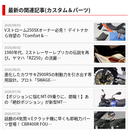
最新の関連記事(カスタム＆パーツ)
2026/08/03
Vストローム250SXオーナー必見！ デイトナか
ら待望の「Comfort &…
2026/08/02
1980年代、2ストレーサーレプリカの伝説を再
び。ヤマハ「RZ250」の流麗…
2026/08/01
進化したカワサキZ900RSの制動力を引き出す専
用設計。プロト「SWAGE-…
2026/07/30
【ポジションに悩むMT-09乗りに、朗報！】あ
の「絶妙ポジション」が新型MT…
2026/07/30
話題の4気筒×Eクラッチ機に早くも即戦力パー
ツ登場！ CBR400R FOU…