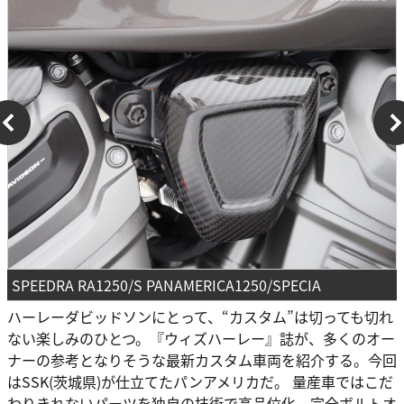
SPEEDRA RA1250/S PANAMERICA1250/SPECIA
ハーレーダビッドソンにとって、“カスタム”は切っても切れ
ない楽しみのひとつ。『ウィズハーレー』誌が、多くのオー
ナーの参考となりそうな最新カスタム車両を紹介する。今回
はSSK(茨城県)が仕立てたパンアメリカだ。 量産車ではこだ
わりきれないパーツを独自の技術で高品位化。完全ボルトオ