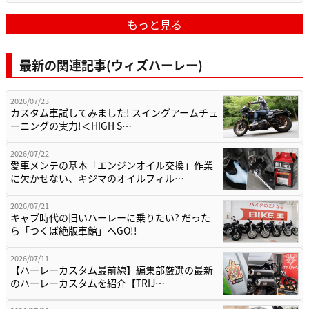
もっと見る
最新の関連記事(ウィズハーレー)
2026/07/23
カスタム車試してみました! スイングアームチュ
ーニングの実力!＜HIGH S…
2026/07/22
愛車メンテの基本「エンジンオイル交換」作業
に欠かせない、キジマのオイルフィル…
2026/07/21
キャブ時代の旧いハーレーに乗りたい? だった
ら「つくば絶版車館」へGO!!
2026/07/11
【ハーレーカスタム最前線】編集部厳選の最新
のハーレーカスタムを紹介【TRIJ…