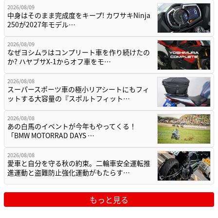
2026/08/09
中身はそのまま完成度をキープ! カワサキNinja
250が2027年モデル…
2026/08/09
なぜヨシムラはコンプリート車を作り続けたの
か? ハヤブサX-1からオフ車をモ…
2026/08/08
スーパースポーツ車の極小リアシートにもフィ
ットする大容量の『スポルトフィット…
2026/08/08
あの白馬のイベントが今年もやってくる！
「BMW MOTORRAD DAYS …
2026/08/08
愛車と自分を守る秋の約束。二輪車安全運転推
進運動と盗難防止強化運動がもたらす…
もっと見る