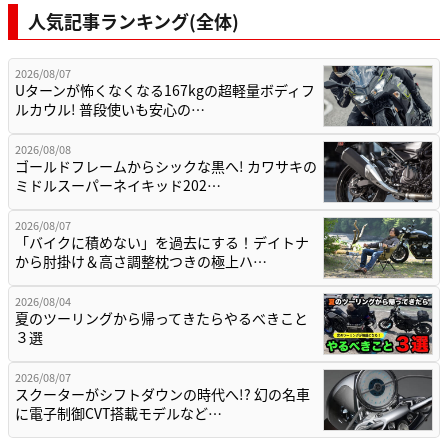
人気記事ランキング(全体)
2026/08/07
Uターンが怖くなくなる167kgの超軽量ボディフ
ルカウル! 普段使いも安心の…
2026/08/08
ゴールドフレームからシックな黒へ! カワサキの
ミドルスーパーネイキッド202…
2026/08/07
「バイクに積めない」を過去にする！デイトナ
から肘掛け＆高さ調整枕つきの極上ハ…
2026/08/04
夏のツーリングから帰ってきたらやるべきこと
３選
2026/08/07
スクーターがシフトダウンの時代へ!? 幻の名車
に電子制御CVT搭載モデルなど…