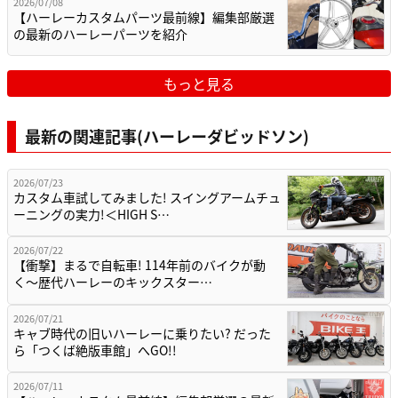
2026/07/08
【ハーレーカスタムパーツ最前線】編集部厳選
の最新のハーレーパーツを紹介
もっと見る
最新の関連記事(ハーレーダビッドソン)
2026/07/23
カスタム車試してみました! スイングアームチュ
ーニングの実力!＜HIGH S…
2026/07/22
【衝撃】まるで自転車! 114年前のバイクが動
く〜歴代ハーレーのキックスター…
2026/07/21
キャブ時代の旧いハーレーに乗りたい? だった
ら「つくば絶版車館」へGO!!
2026/07/11