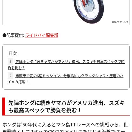
●記事提供:
ライドハイ編集部
目次
1
先陣ホンダに続きヤマハがアメリカ進出、スズキも最高スペックで勝
負を挑む！
2
市販車で初の6速ミッション、分離給油もクランクシャフト圧送のハ
イメカ搭載！
先陣ホンダに続きヤマハがアメリカ進出、スズキ
も最高スペックで勝負を挑む！
ホンダは’60年代に入るとマン島T.T.レースへの挑戦から、世
界戦略として250ccのCB72でアメリカをはじめ海外でスー