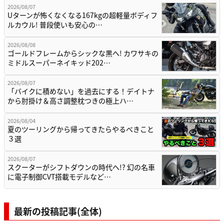
2026/08/07
Uターンが怖くなくなる167kgの超軽量ボディフ
ルカウル! 普段使いも安心の…
2026/08/08
ゴールドフレームからシックな黒へ! カワサキの
ミドルスーパーネイキッド202…
2026/08/07
「バイクに積めない」を過去にする！デイトナ
から肘掛け＆高さ調整枕つきの極上ハ…
2026/08/04
夏のツーリングから帰ってきたらやるべきこと
３選
2026/08/07
スクーターがシフトダウンの時代へ!? 幻の名車
に電子制御CVT搭載モデルなど…
最新の投稿記事(全体)