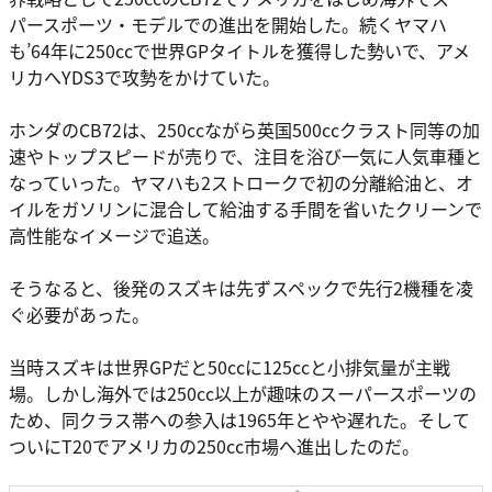
パースポーツ・モデルでの進出を開始した。続くヤマハ
も’64年に250ccで世界GPタイトルを獲得した勢いで、アメ
リカへYDS3で攻勢をかけていた。
ホンダのCB72は、250ccながら英国500ccクラスト同等の加
速やトップスピードが売りで、注目を浴び一気に人気車種と
なっていった。ヤマハも2ストロークで初の分離給油と、オ
イルをガソリンに混合して給油する手間を省いたクリーンで
高性能なイメージで追送。
そうなると、後発のスズキは先ずスペックで先行2機種を凌
ぐ必要があった。
当時スズキは世界GPだと50ccに125ccと小排気量が主戦
場。しかし海外では250cc以上が趣味のスーパースポーツの
ため、同クラス帯への参入は1965年とやや遅れた。そして
ついにT20でアメリカの250cc市場へ進出したのだ。