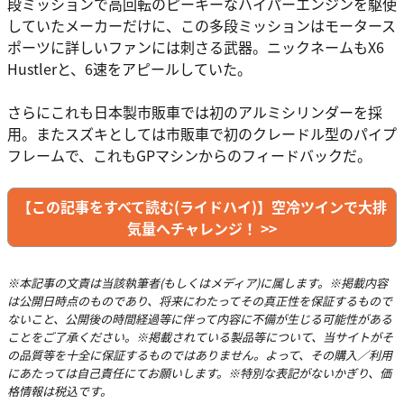
段ミッションで高回転のピーキーなハイパーエンジンを駆使
していたメーカーだけに、この多段ミッションはモータース
ポーツに詳しいファンには刺さる武器。ニックネームもX6
Hustlerと、6速をアピールしていた。
さらにこれも日本製市販車では初のアルミシリンダーを採
用。またスズキとしては市販車で初のクレードル型のパイプ
フレームで、これもGPマシンからのフィードバックだ。
【この記事をすべて読む(ライドハイ)】空冷ツインで大排
気量へチャレンジ！ >>
※本記事の文責は当該執筆者(もしくはメディア)に属します。※掲載内容
は公開日時点のものであり、将来にわたってその真正性を保証するもので
ないこと、公開後の時間経過等に伴って内容に不備が生じる可能性がある
ことをご了承ください。※掲載されている製品等について、当サイトがそ
の品質等を十全に保証するものではありません。よって、その購入／利用
にあたっては自己責任にてお願いします。※特別な表記がないかぎり、価
格情報は税込です。