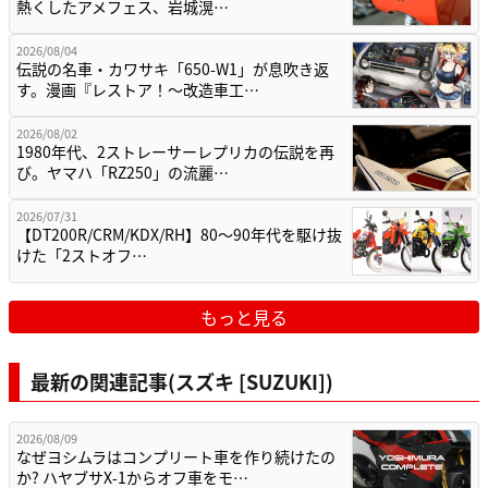
熱くしたアメフェス、岩城滉…
2026/08/04
伝説の名車・カワサキ「650-W1」が息吹き返
す。漫画『レストア！～改造車工…
2026/08/02
1980年代、2ストレーサーレプリカの伝説を再
び。ヤマハ「RZ250」の流麗…
2026/07/31
【DT200R/CRM/KDX/RH】80〜90年代を駆け抜
けた「2ストオフ…
もっと見る
最新の関連記事(スズキ [SUZUKI])
2026/08/09
なぜヨシムラはコンプリート車を作り続けたの
か? ハヤブサX-1からオフ車をモ…