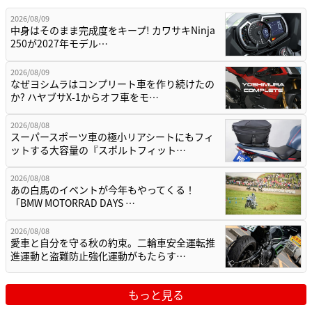
2026/08/09
中身はそのまま完成度をキープ! カワサキNinja
250が2027年モデル…
2026/08/09
なぜヨシムラはコンプリート車を作り続けたの
か? ハヤブサX-1からオフ車をモ…
2026/08/08
スーパースポーツ車の極小リアシートにもフィ
ットする大容量の『スポルトフィット…
2026/08/08
あの白馬のイベントが今年もやってくる！
「BMW MOTORRAD DAYS …
2026/08/08
愛車と自分を守る秋の約束。二輪車安全運転推
進運動と盗難防止強化運動がもたらす…
もっと見る