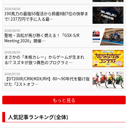
2026/08/06
190馬力の最強SS復活から鈴鹿8耐7位の快挙ま
で! 237万円で手に入る最…
2026/08/03
聖地・浜松が再び熱く燃える！「GSX-S/R
Meeting 2026」開催…
2026/08/03
まさかの「本格カレー」からゲームが生まれ
る!? スズキが放つ異色のプログラミ…
2026/07/31
【DT200R/CRM/KDX/RH】80〜90年代を駆け抜
けた「2ストオフ…
もっと見る
人気記事ランキング(全体)