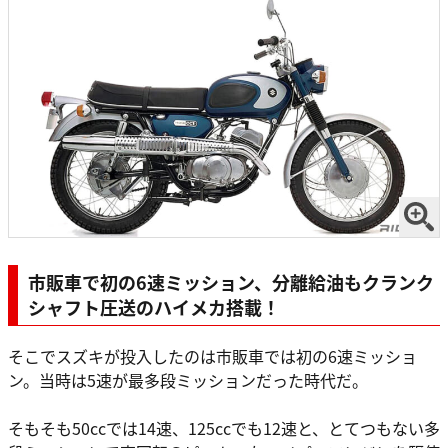
市販車で初の6速ミッション、分離給油もクランク
シャフト圧送のハイメカ搭載！
そこでスズキが投入したのは市販車では初の6速ミッショ
ン。当時は5速が最多段ミッションだった時代だ。
そもそも50ccでは14速、125ccでも12速と、とてつもない多