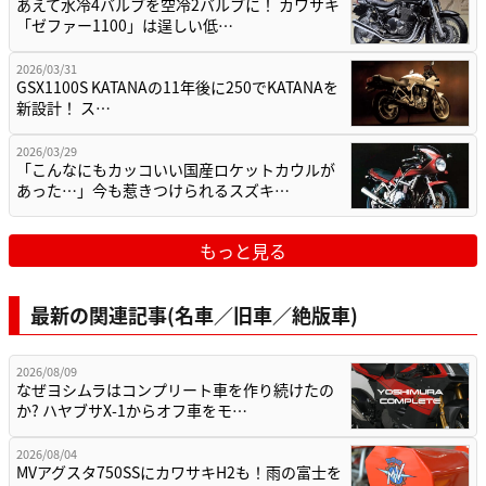
あえて水冷4バルブを空冷2バルブに！ カワサキ
「ゼファー1100」は逞しい低…
2026/03/31
GSX1100S KATANAの11年後に250でKATANAを
新設計！ ス…
2026/03/29
「こんなにもカッコいい国産ロケットカウルが
あった…」今も惹きつけられるスズキ…
もっと見る
最新の関連記事(名車／旧車／絶版車)
2026/08/09
なぜヨシムラはコンプリート車を作り続けたの
か? ハヤブサX-1からオフ車をモ…
2026/08/04
MVアグスタ750SSにカワサキH2も！雨の富士を