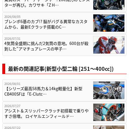
ターが再び。カワサキ「Z H…
2026/08/05
ブレンボ6基のカブ!? 脳がバグる異常なカスタ
ムから、最新Eクラッチ搭載のC…
2026/07/31
4気筒全盛期に挑んだ2気筒の意地。600台が殺
到した”アマチュアレースの甲子…
最新の関連記事(新型小型二輪 [251〜400cc])
2026/08/01
【シリーズ最高58馬力＆14kg軽量化】新型
CB400SFは「E-Clutc…
2026/07/27
アシスト＆スリッパークラッチ初搭載で乗りや
すさ倍増。 ロイヤルエンフィールド…
2026/07/22