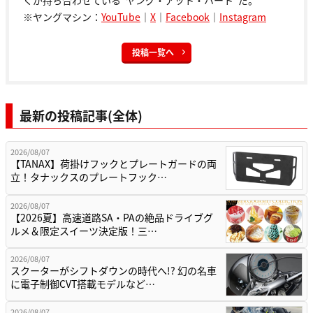
※ヤングマシン：
YouTube
｜
X
｜
Facebook
｜
Instagram
投稿一覧へ
最新の投稿記事(全体)
2026/08/07
【TANAX】荷掛けフックとプレートガードの両
立！タナックスのプレートフック…
2026/08/07
【2026夏】高速道路SA・PAの絶品ドライブグ
ルメ＆限定スイーツ決定版！三…
2026/08/07
スクーターがシフトダウンの時代へ!? 幻の名車
に電子制御CVT搭載モデルなど…
2026/08/07