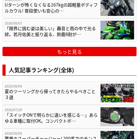
Uターンが怖くなくなる167kgの超軽量ボディフ
ルカウル! 普段使いも安心の…
2026/08/07
「限界に挑む姿は美しい」轟音と雨の中で光る
絆。若月佑美と振り返る、鈴鹿8耐が…
もっと見る
人気記事ランキング(全体)
2026/08/04
夏のツーリングから帰ってきたらやるべきこと
３選
2026/07/29
「スイッチONで明らかに違いを感じる…」あら
ゆる車種に取付OK。コンパクトボ…
2026/08/05
驚異のスーパーチャージャー! 200馬力のモンス