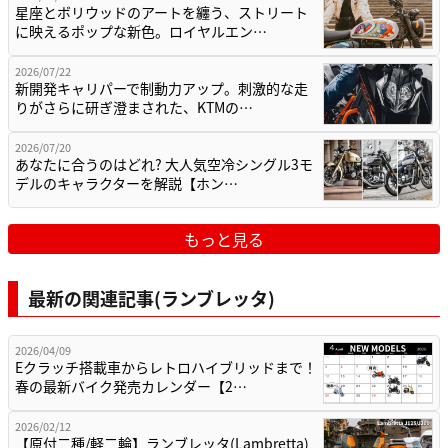
星座とボリウッドのアートを纏う、ストリート
に映えるポップな新色。ロイヤルエン…
2026/07/22
新開発キャリパーで制動力アップ。刺激的な走
りがさらに研ぎ澄まされた、KTMの…
2026/07/20
あなたに合うのはどれ? 大人気空冷シングル3モ
デルのキャラクターを解説【ホン…
もっと見る
最新の関連記事(ランブレッタ)
2026/04/09
Eクラッチ搭載車からレトロハイブリッドまで！
春の最新バイク発売カレンダー【2…
2026/02/12
【原付二種/軽二輪】ランブレッタ(Lambretta)