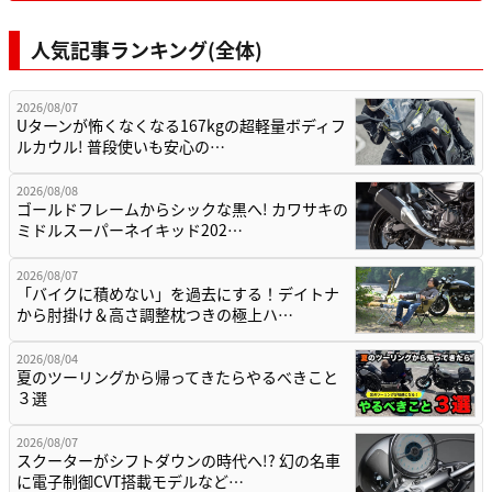
人気記事ランキング(全体)
2026/08/07
Uターンが怖くなくなる167kgの超軽量ボディフ
ルカウル! 普段使いも安心の…
2026/08/08
ゴールドフレームからシックな黒へ! カワサキの
ミドルスーパーネイキッド202…
2026/08/07
「バイクに積めない」を過去にする！デイトナ
から肘掛け＆高さ調整枕つきの極上ハ…
2026/08/04
夏のツーリングから帰ってきたらやるべきこと
３選
2026/08/07
スクーターがシフトダウンの時代へ!? 幻の名車
に電子制御CVT搭載モデルなど…