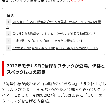
●文:ヤングマシン編集部 ●写真/外部リンク:
カワサキ
目次
1
2027年モデルSEに精悍なブラックが登場。価格とスペックは据え置
き
2
受け継がれる熟成のエンジンと、ツーリングを変える最新アプリ
3
用途で選べる「SE」と「RR」。あなたに最適な1台は？
4
Kawasaki Ninja ZX-25R SE / Ninja ZX-25RR (2027model) SPECS
2027年モデルSEに精悍なブラックが登場。価格と
スペックは据え置き
「毎年仕様が変わると買い時がわからない」「また値上げし
てしまうのでは」。そんな不安を抱えて購入を迷っていたラ
イダーにとって、今回の2027年モデルはまさに「買い」の
タイミングを告げる内容だ。