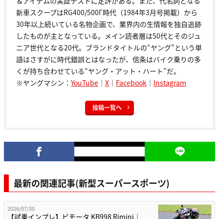
＆アイテムの実証テストに定評がある。また、代名詞となる
新車スクープはRG400/500Γ時代（1984年3月号掲載）から
30年以上続いている名物企画で、業界内の生情報を独自追跡
したものが主となっている。メイン読者層は50代とそのジュ
ニア世代となる20代。ブランドタイトルの“ヤング”という単
語はさすがに時代錯誤とはなったが、信条はバイク乗りの多
くが持ち合わせている“ヤング・アット・ハート”だ。
※ヤングマシン：
YouTube
｜
X
｜
Facebook
｜
Instagram
投稿一覧へ
最新の関連記事(新型スーパースポーツ)
2026/07/30
【試乗インプレ】ビモータ KB998 Rimini｜