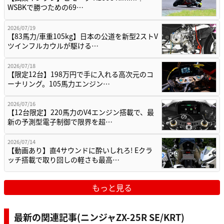
WSBKで勝つための69…
2026/07/19
【83馬力/車重105kg】日本の公道を新型2ストV
ツインフルカウルが駆ける…
2026/07/18
【限定12台】198万円で手に入れる高次元のコ
ーナリング。105馬力エンジン…
2026/07/16
【12台限定】220馬力のV4エンジン搭載で、最
新の予測型電子制御で限界を超…
2026/07/14
【動画あり】直4サウンドに酔いしれろ! Eクラ
ッチ搭載で取り回しの軽さも最高…
もっと見る
最新の関連記事(ニンジャZX-25R SE/KRT)