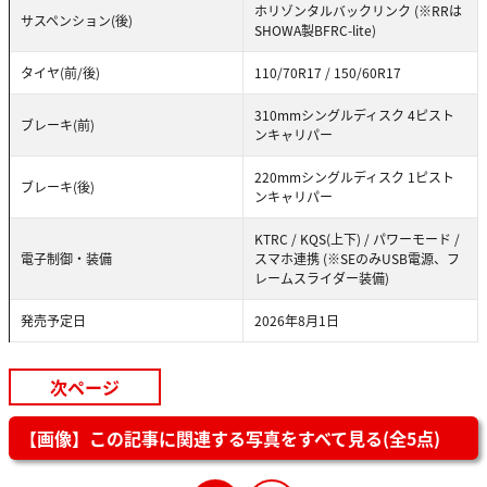
ホリゾンタルバックリンク (※RRは
サスペンション(後)
SHOWA製BFRC-lite)
タイヤ(前/後)
110/70R17 / 150/60R17
310mmシングルディスク 4ピスト
ブレーキ(前)
ンキャリパー
220mmシングルディスク 1ピスト
ブレーキ(後)
ンキャリパー
KTRC / KQS(上下) / パワーモード /
電子制御・装備
スマホ連携 (※SEのみUSB電源、フ
レームスライダー装備)
発売予定日
2026年8月1日
次ページ
【画像】この記事に関連する写真をすべて見る(全5点)