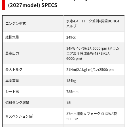
(2027model) SPECS
水冷4ストローク並列4気筒DOHC4
エンジン型式
バルブ
総排気量
249cc
34kW(46PS)/1万6000rpm (※ラム
最高出力
エア加圧時:35kW(48PS)/1万
6000rpm)
最大トルク
21Nm(2.1kgf-m)/1万2500rpm
車両重量
184kg
シート高
785mm
燃料タンク容量
15L
37mm径倒立フォーク SHOWA製
サスペンション(前)
SFF-BP