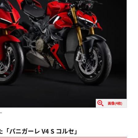
画像(4枚)
ー
「パニガーレ V4 S コルセ」