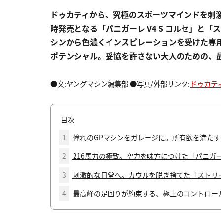
ドゥカティから、究極のスポーツマインドを刺激す
時発売となる「パニガーレ V4 S コルセ」と「ス
シンから色濃くインスピレーションを受けた専
ポテンシャル。妥協を許さない大人のための、
●文:ヤングマシン編集部 ●写真/外部リンク:
ドゥカテ
目次
1
憧れのGPマシンをガレージに。所有欲を満た
2
216馬力の極致。空力を味方につけた「パニガーレ 
3
刺激的な日常へ。カウルを脱ぎ捨てた「ストリート
4
最高峰の足回りが約束する、極上のコントロー