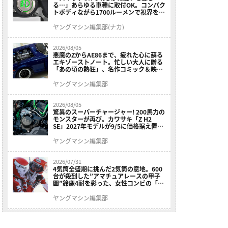
る…」あらゆる車種に取付OK。コンパク
トボディながら1700ルーメンで視界を確
保する［デイトナ・LEDフォグランプユ
ニット プレシャスレイ スモール］
ヤングマシン編集部(ナカ)
2026/08/05
悪魔のZからAE86まで、疲れた心に蘇る
エキゾーストノート。忙しい大人に贈る
「あの頃の熱狂」、名作コミック＆映画
の愛機たちが東京駅地下に期間限定で集
結！
ヤングマシン編集部
2026/08/05
驚異のスーパーチャージャー! 200馬力の
モンスターが再び。カワサキ「Z H2
SE」2027年モデルが9/5に価格据え置き
で発売
ヤングマシン編集部
2026/07/31
4気筒全盛期に挑んだ2気筒の意地。600
台が殺到した”アマチュアレースの甲子
園”鈴鹿4耐を彩った、女性コンビの「ス
ズキGSX400E」が特別展示開始
ヤングマシン編集部