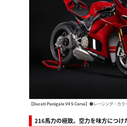
【Ducati Panigale V4 S Corse】
●レーシング・カラ
216馬力の極致。空力を味方につけた