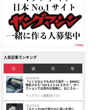
人気記事ランキング
日
週
月
年
2026/08/06
「いくらなんでも大げさ過ぎ…」BMWに
嘲笑された“190 E 2.5-16 エボⅡ”。オー
クションでは意外な価格に。おじさん達
が少年だった頃の憧れのクルマを深堀り
ヤングマシン編集部(ナカ)
2026/07/29
「スイッチONで明らかに違いを感じ