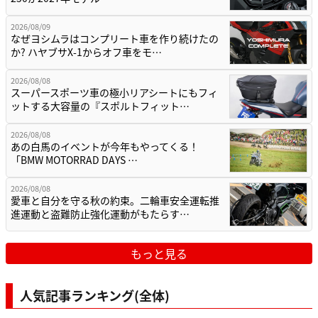
2026/08/09
なぜヨシムラはコンプリート車を作り続けたの
か? ハヤブサX-1からオフ車をモ…
2026/08/08
スーパースポーツ車の極小リアシートにもフィ
ットする大容量の『スポルトフィット…
2026/08/08
あの白馬のイベントが今年もやってくる！
「BMW MOTORRAD DAYS …
2026/08/08
愛車と自分を守る秋の約束。二輪車安全運転推
進運動と盗難防止強化運動がもたらす…
もっと見る
人気記事ランキング(全体)