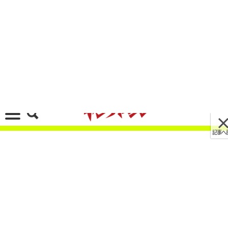
記事へ戻る
[画像 No.7/10]【モトグッツィ新型】伝統の縦置
きVツインに可変バルブ搭載。アドベンチャー疲
れの大人へ。最新V85TTの「ちょうどいい」サイ
ズ感と極上新色が休日の旅を変える
2026/06/03