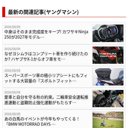
最新の関連記事(ヤングマシン)
2026/08/09
中身はそのまま完成度をキープ! カワサキNinja
250が2027年モデル…
2026/08/09
なぜヨシムラはコンプリート車を作り続けたの
か? ハヤブサX-1からオフ車をモ…
2026/08/08
スーパースポーツ車の極小リアシートにもフィ
ットする大容量の『スポルトフィット…
2026/08/08
愛車と自分を守る秋の約束。二輪車安全運転推
進運動と盗難防止強化運動がもたらす…
2026/08/08
あの白馬のイベントが今年もやってくる！
「BMW MOTORRAD DAYS …