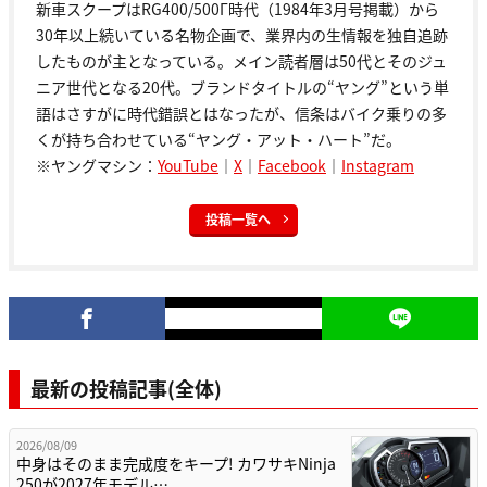
新車スクープはRG400/500Γ時代（1984年3月号掲載）から
30年以上続いている名物企画で、業界内の生情報を独自追跡
したものが主となっている。メイン読者層は50代とそのジュ
ニア世代となる20代。ブランドタイトルの“ヤング”という単
語はさすがに時代錯誤とはなったが、信条はバイク乗りの多
くが持ち合わせている“ヤング・アット・ハート”だ。
※ヤングマシン：
YouTube
｜
X
｜
Facebook
｜
Instagram
投稿一覧へ
最新の投稿記事(全体)
2026/08/09
中身はそのまま完成度をキープ! カワサキNinja
250が2027年モデル…