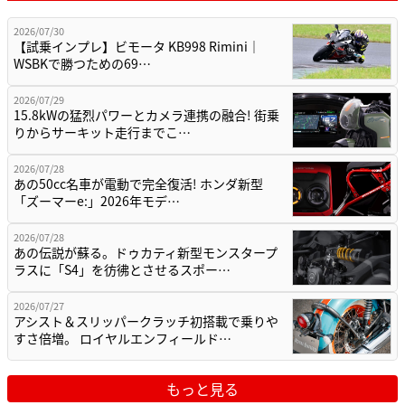
2026/07/30
【試乗インプレ】ビモータ KB998 Rimini｜
WSBKで勝つための69…
2026/07/29
15.8kWの猛烈パワーとカメラ連携の融合! 街乗
りからサーキット走行までこ…
2026/07/28
あの50cc名車が電動で完全復活! ホンダ新型
「ズーマーe:」2026年モデ…
2026/07/28
あの伝説が蘇る。ドゥカティ新型モンスタープ
ラスに「S4」を彷彿とさせるスポー…
2026/07/27
アシスト＆スリッパークラッチ初搭載で乗りや
すさ倍増。 ロイヤルエンフィールド…
もっと見る