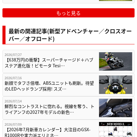
もっと見る
最新の関連記事(新型アドベンチャー／クロスオー
バー／オフロード)
2026/07/27
【638万円の衝撃】スーパーチャージド＋ハブ
ステア進化版！ビモータ Tesi…
2026/07/16
新顔でタフさ倍増、ABSユニットも刷新。待望
のLEDヘッドランプ採用! スズ…
2026/07/14
鮮烈なコントラストに惚れる。視線を奪う、ト
ライアンフの2027年モデルの新色…
2026/07/09
【2026年7月新車カレンダー】大注目のGSX-
R1000Rや実力派エリミネ…