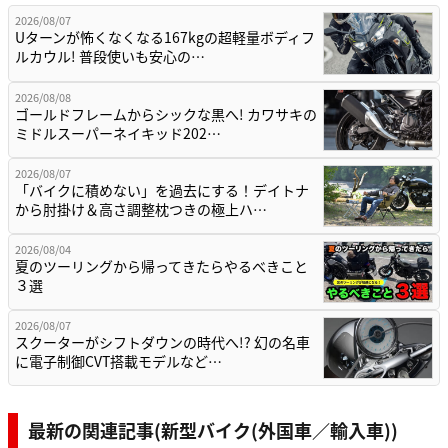
2026/08/07
Uターンが怖くなくなる167kgの超軽量ボディフ
ルカウル! 普段使いも安心の…
2026/08/08
ゴールドフレームからシックな黒へ! カワサキの
ミドルスーパーネイキッド202…
2026/08/07
「バイクに積めない」を過去にする！デイトナ
から肘掛け＆高さ調整枕つきの極上ハ…
2026/08/04
夏のツーリングから帰ってきたらやるべきこと
３選
2026/08/07
スクーターがシフトダウンの時代へ!? 幻の名車
に電子制御CVT搭載モデルなど…
最新の関連記事(新型バイク(外国車／輸入車))