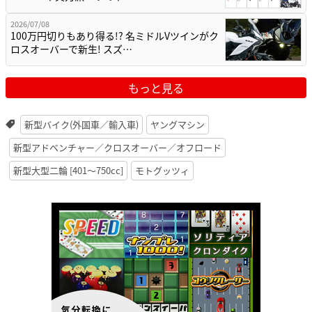
2026/07/08
100万円切りもあり得る!? 名ミドルVツインがク
ロスオーバーで新生! スズ…
もっと見る
新型バイク(外国車／輸入車)
ヤングマシン
新型アドベンチャー／クロスオーバー／オフロード
新型大型二輪 [401〜750cc]
モトグッツィ