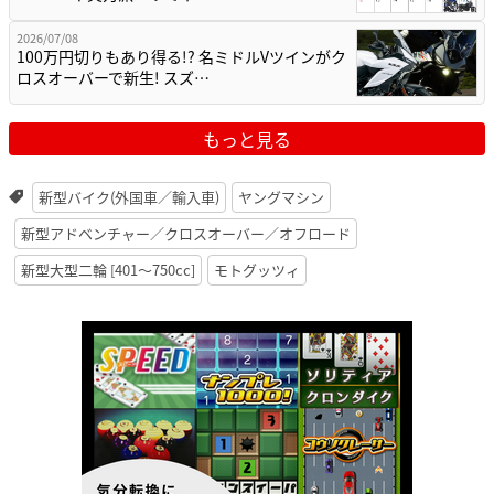
2026/07/08
100万円切りもあり得る!? 名ミドルVツインがク
ロスオーバーで新生! スズ…
もっと見る
新型バイク(外国車／輸入車)
ヤングマシン
新型アドベンチャー／クロスオーバー／オフロード
新型大型二輪 [401〜750cc]
モトグッツィ