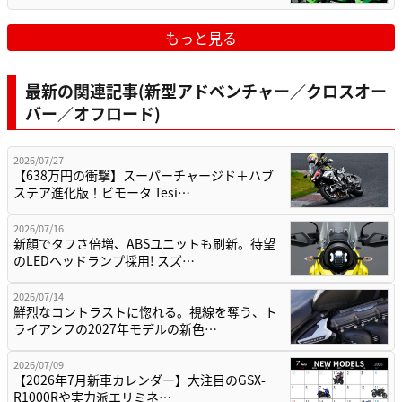
もっと見る
最新の関連記事(新型アドベンチャー／クロスオー
バー／オフロード)
2026/07/27
【638万円の衝撃】スーパーチャージド＋ハブ
ステア進化版！ビモータ Tesi…
2026/07/16
新顔でタフさ倍増、ABSユニットも刷新。待望
のLEDヘッドランプ採用! スズ…
2026/07/14
鮮烈なコントラストに惚れる。視線を奪う、ト
ライアンフの2027年モデルの新色…
2026/07/09
【2026年7月新車カレンダー】大注目のGSX-
R1000Rや実力派エリミネ…