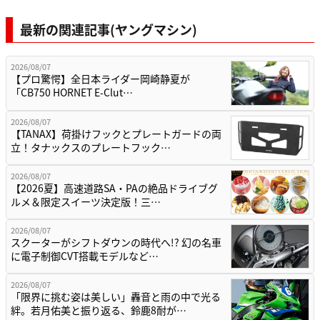
最新の関連記事(ヤングマシン)
2026/08/07
【プロ驚愕】全日本ライダー岡崎静夏が
「CB750 HORNET E-Clut…
2026/08/07
【TANAX】荷掛けフックとプレートガードの両
立！タナックスのプレートフック…
2026/08/07
【2026夏】高速道路SA・PAの絶品ドライブグ
ルメ＆限定スイーツ決定版！三…
2026/08/07
スクーターがシフトダウンの時代へ!? 幻の名車
に電子制御CVT搭載モデルなど…
2026/08/07
「限界に挑む姿は美しい」轟音と雨の中で光る
絆。若月佑美と振り返る、鈴鹿8耐が…