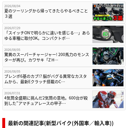
2026/08/04
夏のツーリングから帰ってきたらやるべきこと
３選
2026/07/29
「スイッチONで明らかに違いを感じる…」あら
ゆる車種に取付OK。コンパクトボ…
2026/08/05
驚異のスーパーチャージャー! 200馬力のモンス
ターが再び。カワサキ「Z H…
2026/08/05
ブレンボ6基のカブ!? 脳がバグる異常なカスタ
ムから、最新Eクラッチ搭載のC…
2026/07/31
4気筒全盛期に挑んだ2気筒の意地。600台が殺
到した”アマチュアレースの甲子…
最新の関連記事(新型バイク(外国車／輸入車))