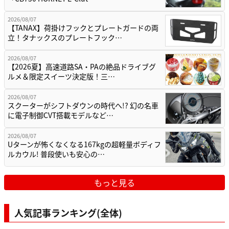
2026/08/07
【TANAX】荷掛けフックとプレートガードの両
立！タナックスのプレートフック…
2026/08/07
【2026夏】高速道路SA・PAの絶品ドライブグ
ルメ＆限定スイーツ決定版！三…
2026/08/07
スクーターがシフトダウンの時代へ!? 幻の名車
に電子制御CVT搭載モデルなど…
2026/08/07
Uターンが怖くなくなる167kgの超軽量ボディフ
ルカウル! 普段使いも安心の…
もっと見る
人気記事ランキング(全体)