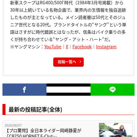
新車スクープはRG400/500Γ時代（1984年3月号掲載）から
30年以上続いている名物企画で、業界内の生情報を独自追跡
したものが主となっている。メイン読者層は50代とそのジュ
ニア世代となる20代。ブランドタイトルの“ヤング”という単
語はさすがに時代錯誤とはなったが、信条はバイク乗りの多
くが持ち合わせている“ヤング・アット・ハート”だ。
※ヤングマシン：
YouTube
｜
X
｜
Facebook
｜
Instagram
投稿一覧へ
最新の投稿記事(全体)
2026/08/07
【プロ驚愕】全日本ライダー岡崎静夏が
「CB750 HORNET E-Clut…