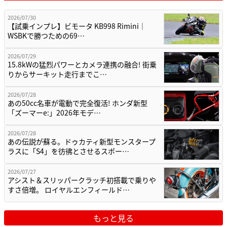
2026/07/30
【試乗インプレ】ビモータ KB998 Rimini｜
WSBKで勝つための69…
2026/07/29
15.8kWの猛烈パワーとカメラ連携の融合! 街乗
りからサーキット走行までこ…
2026/07/28
あの50cc名車が電動で完全復活! ホンダ新型
「ズーマーe:」2026年モデ…
2026/07/28
あの伝説が蘇る。ドゥカティ新型モンスタープ
ラスに「S4」を彷彿とさせるスポー…
2026/07/27
アシスト＆スリッパークラッチ初搭載で乗りや
すさ倍増。 ロイヤルエンフィールド…
もっと見る