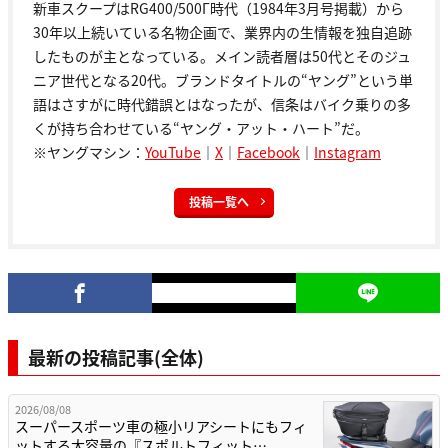
新車スクープはRG400/500Γ時代（1984年3月号掲載）から
30年以上続いている名物企画で、業界内の生情報を独自追跡
したものが主となっている。メイン読者層は50代とそのジュ
ニア世代となる20代。ブランドタイトルの“ヤング”という単
語はさすがに時代錯誤とはなったが、信条はバイク乗りの多
くが持ち合わせている“ヤング・アット・ハート”だ。
※ヤングマシン：
YouTube
｜
X
｜
Facebook
｜
Instagram
投稿一覧へ
最新の投稿記事(全体)
2026/08/08
スーパースポーツ車の極小リアシートにもフィ
ットする大容量の『スポルトフィット…