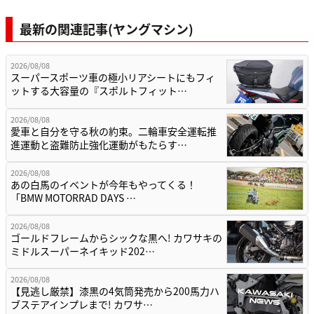
最新の関連記事(ヤングマシン)
2026/08/08
スーパースポーツ車の極小リアシートにもフィ
ットする大容量の『スポルトフィット…
2026/08/08
愛車と自分を守る秋の約束。二輪車安全運転推
進運動と盗難防止強化運動がもたらす…
2026/08/08
あの白馬のイベントが今年もやってくる！
「BMW MOTORRAD DAYS …
2026/08/08
ゴールドフレームからシックな黒へ! カワサキの
ミドルスーパーネイキッド202…
2026/08/08
【見逃し厳禁】漆黒の4気筒発売から200馬力ハ
ブステアインプレまで! カワサ…