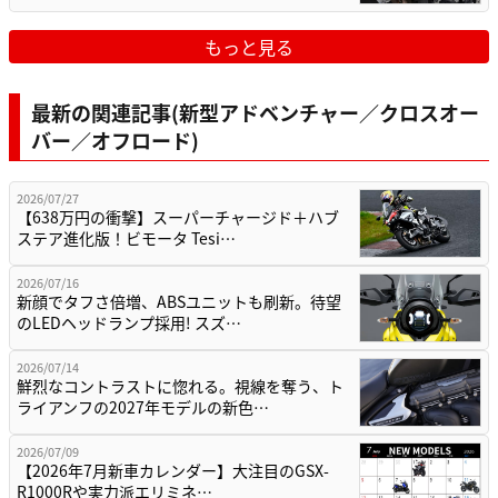
もっと見る
最新の関連記事(新型アドベンチャー／クロスオー
バー／オフロード)
2026/07/27
【638万円の衝撃】スーパーチャージド＋ハブ
ステア進化版！ビモータ Tesi…
2026/07/16
新顔でタフさ倍増、ABSユニットも刷新。待望
のLEDヘッドランプ採用! スズ…
2026/07/14
鮮烈なコントラストに惚れる。視線を奪う、ト
ライアンフの2027年モデルの新色…
2026/07/09
【2026年7月新車カレンダー】大注目のGSX-
R1000Rや実力派エリミネ…