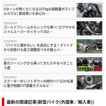
2026/08/07
Uターンが怖くなくなる167kgの超軽量ボディフ
ルカウル! 普段使いも安心の…
2026/08/08
ゴールドフレームからシックな黒へ! カワサキの
ミドルスーパーネイキッド202…
2026/08/07
「バイクに積めない」を過去にする！デイトナ
から肘掛け＆高さ調整枕つきの極上ハ…
2026/08/04
夏のツーリングから帰ってきたらやるべきこと
３選
2026/08/07
スクーターがシフトダウンの時代へ!? 幻の名車
に電子制御CVT搭載モデルなど…
最新の関連記事(新型バイク(外国車／輸入車))