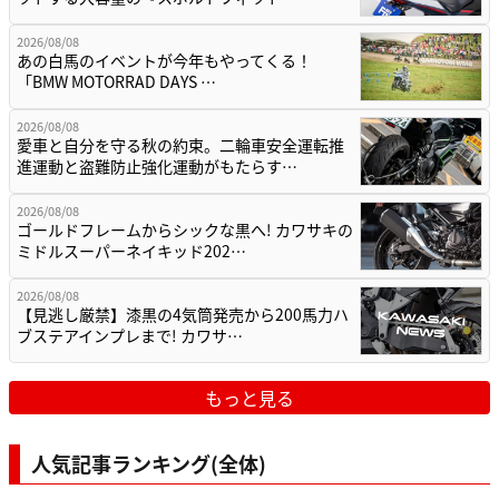
2026/08/08
あの白馬のイベントが今年もやってくる！
「BMW MOTORRAD DAYS …
2026/08/08
愛車と自分を守る秋の約束。二輪車安全運転推
進運動と盗難防止強化運動がもたらす…
2026/08/08
ゴールドフレームからシックな黒へ! カワサキの
ミドルスーパーネイキッド202…
2026/08/08
【見逃し厳禁】漆黒の4気筒発売から200馬力ハ
ブステアインプレまで! カワサ…
もっと見る
人気記事ランキング(全体)