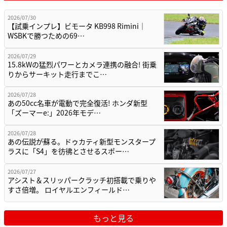
2026/07/30
【試乗インプレ】ビモータ KB998 Rimini｜
WSBKで勝つための69…
2026/07/29
15.8kWの猛烈パワーとカメラ連携の融合! 街乗
りからサーキット走行までこ…
2026/07/28
あの50cc名車が電動で完全復活! ホンダ新型
「ズーマーe:」2026年モデ…
2026/07/28
あの伝説が蘇る。ドゥカティ新型モンスタープ
ラスに「S4」を彷彿とさせるスポー…
2026/07/27
アシスト＆スリッパークラッチ初搭載で乗りや
すさ倍増。 ロイヤルエンフィールド…
もっと見る