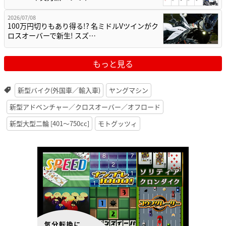
2026/07/08
100万円切りもあり得る!? 名ミドルVツインがク
ロスオーバーで新生! スズ…
もっと見る
新型バイク(外国車／輸入車)
ヤングマシン
新型アドベンチャー／クロスオーバー／オフロード
新型大型二輪 [401〜750cc]
モトグッツィ