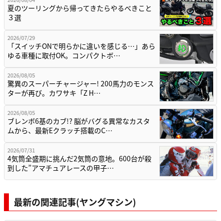
夏のツーリングから帰ってきたらやるべきこと
３選
2026/07/29
「スイッチONで明らかに違いを感じる…」あら
ゆる車種に取付OK。コンパクトボ…
2026/08/05
驚異のスーパーチャージャー! 200馬力のモンス
ターが再び。カワサキ「Z H…
2026/08/05
ブレンボ6基のカブ!? 脳がバグる異常なカスタ
ムから、最新Eクラッチ搭載のC…
2026/07/31
4気筒全盛期に挑んだ2気筒の意地。600台が殺
到した”アマチュアレースの甲子…
最新の関連記事(ヤングマシン)