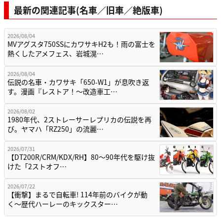
最新の関連記事(名車／旧車／絶版車)
2026/08/04
MVアグスタ750SSにカワサキH2も！雨の富士を
熱くしたアメフェス、岩城滉…
2026/08/04
伝説の名車・カワサキ「650-W1」が息吹き返
す。漫画『レストア！～改造車工…
2026/08/02
1980年代、2ストレーサーレプリカの伝説を再
び。ヤマハ「RZ250」の流麗…
2026/07/31
【DT200R/CRM/KDX/RH】80〜90年代を駆け抜
けた「2ストオフ…
2026/07/22
【衝撃】まるで自転車! 114年前のバイクが動
く〜歴代ハーレーのキックスター…