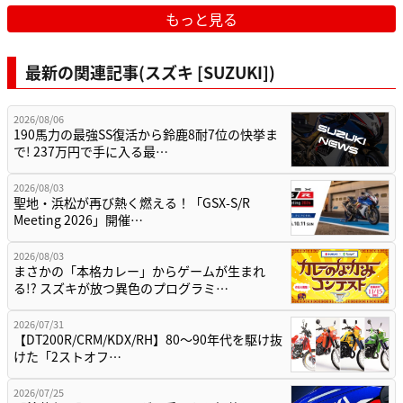
もっと見る
最新の関連記事(スズキ [SUZUKI])
2026/08/06
190馬力の最強SS復活から鈴鹿8耐7位の快挙ま
で! 237万円で手に入る最…
2026/08/03
聖地・浜松が再び熱く燃える！「GSX-S/R
Meeting 2026」開催…
2026/08/03
まさかの「本格カレー」からゲームが生まれ
る!? スズキが放つ異色のプログラミ…
2026/07/31
【DT200R/CRM/KDX/RH】80〜90年代を駆け抜
けた「2ストオフ…
2026/07/25