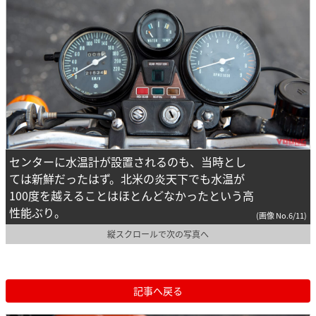
センターに水温計が設置されるのも、当時とし
ては新鮮だったはず。北米の炎天下でも水温が
100度を越えることはほとんどなかったという高
性能ぶり。
(画像 No.6/11)
縦スクロールで次の写真へ
記事へ戻る