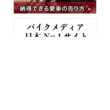
HOME
バイク／オートバイ［旧型車／旧車／名車／絶版車］
「一