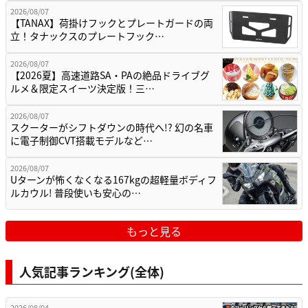
2026/08/07
【TANAX】荷掛けフックとプレートガードの両
立！タナックスのプレートフック…
2026/08/07
【2026夏】高速道路SA・PAの絶品ドライブグ
ルメ＆限定スイーツ決定版！三…
2026/08/07
スクーターがシフトダウンの時代へ!? 幻の名車
に電子制御CVT搭載モデルなど…
2026/08/07
Uターンが怖くなくなる167kgの超軽量ボディフ
ルカウル! 普段使いも安心の…
もっと見る
人気記事ランキング(全体)
2026/08/04