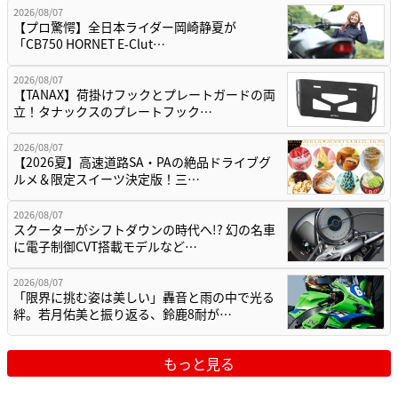
2026/08/07
【プロ驚愕】全日本ライダー岡崎静夏が
「CB750 HORNET E-Clut…
2026/08/07
【TANAX】荷掛けフックとプレートガードの両
立！タナックスのプレートフック…
2026/08/07
【2026夏】高速道路SA・PAの絶品ドライブグ
ルメ＆限定スイーツ決定版！三…
2026/08/07
スクーターがシフトダウンの時代へ!? 幻の名車
に電子制御CVT搭載モデルなど…
2026/08/07
「限界に挑む姿は美しい」轟音と雨の中で光る
絆。若月佑美と振り返る、鈴鹿8耐が…
もっと見る