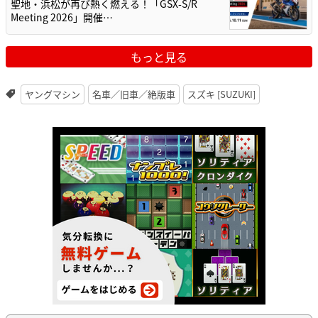
聖地・浜松が再び熱く燃える！「GSX-S/R
Meeting 2026」開催…
もっと見る
ヤングマシン
名車／旧車／絶版車
スズキ [SUZUKI]