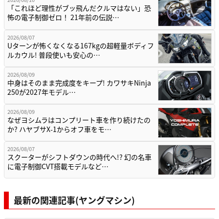
「これほど理性がブッ飛んだクルマはない」恐
怖の電子制御ゼロ！ 21年前の伝説…
2026/08/07
Uターンが怖くなくなる167kgの超軽量ボディフ
ルカウル! 普段使いも安心の…
2026/08/09
中身はそのまま完成度をキープ! カワサキNinja
250が2027年モデル…
2026/08/09
なぜヨシムラはコンプリート車を作り続けたの
か? ハヤブサX-1からオフ車をモ…
2026/08/07
スクーターがシフトダウンの時代へ!? 幻の名車
に電子制御CVT搭載モデルなど…
最新の関連記事(ヤングマシン)