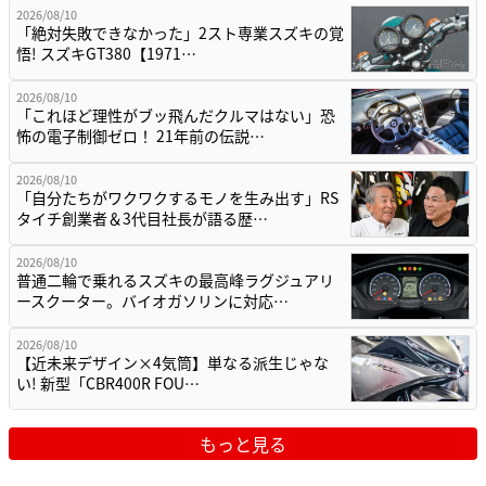
2026/08/10
「絶対失敗できなかった」2スト専業スズキの覚
悟! スズキGT380【1971…
2026/08/10
「これほど理性がブッ飛んだクルマはない」恐
怖の電子制御ゼロ！ 21年前の伝説…
2026/08/10
「自分たちがワクワクするモノを生み出す」RS
タイチ創業者＆3代目社長が語る歴…
2026/08/10
普通二輪で乗れるスズキの最高峰ラグジュアリ
ースクーター。バイオガソリンに対応…
2026/08/10
【近未来デザイン×4気筒】単なる派生じゃな
い! 新型「CBR400R FOU…
もっと見る