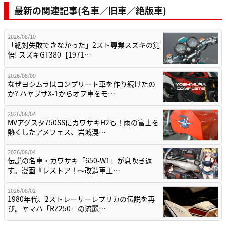
最新の関連記事(名車／旧車／絶版車)
2026/08/10
「絶対失敗できなかった」2スト専業スズキの覚
悟! スズキGT380【1971…
2026/08/09
なぜヨシムラはコンプリート車を作り続けたの
か? ハヤブサX-1からオフ車をモ…
2026/08/04
MVアグスタ750SSにカワサキH2も！雨の富士を
熱くしたアメフェス、岩城滉…
2026/08/04
伝説の名車・カワサキ「650-W1」が息吹き返
す。漫画『レストア！～改造車工…
2026/08/02
1980年代、2ストレーサーレプリカの伝説を再
び。ヤマハ「RZ250」の流麗…