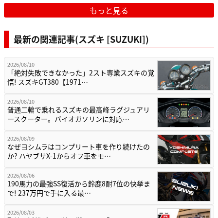
もっと見る
最新の関連記事(スズキ [SUZUKI])
2026/08/10
「絶対失敗できなかった」2スト専業スズキの覚
悟! スズキGT380【1971…
2026/08/10
普通二輪で乗れるスズキの最高峰ラグジュアリ
ースクーター。バイオガソリンに対応…
2026/08/09
なぜヨシムラはコンプリート車を作り続けたの
か? ハヤブサX-1からオフ車をモ…
2026/08/06
190馬力の最強SS復活から鈴鹿8耐7位の快挙ま
で! 237万円で手に入る最…
2026/08/03