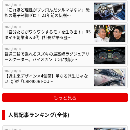
2026/08/10
「これほど理性がブッ飛んだクルマはない」恐
怖の電子制御ゼロ！ 21年前の伝説…
2026/08/10
「自分たちがワクワクするモノを生み出す」RS
タイチ創業者＆3代目社長が語る歴…
2026/08/10
普通二輪で乗れるスズキの最高峰ラグジュアリ
ースクーター。バイオガソリンに対応…
2026/08/10
【近未来デザイン×4気筒】単なる派生じゃな
い! 新型「CBR400R FOU…
もっと見る
人気記事ランキング(全体)
2026/08/10