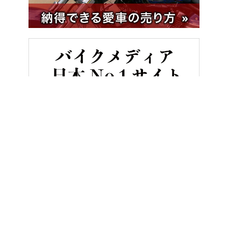
HOME
バイク／オートバイ［旧型車／旧車／名車／絶版車］
「一