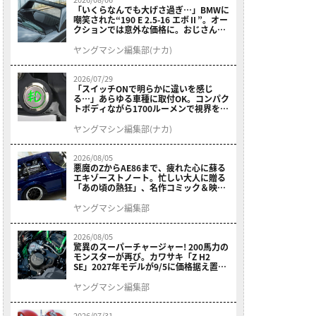
「いくらなんでも大げさ過ぎ…」BMWに
嘲笑された“190 E 2.5-16 エボⅡ”。オー
クションでは意外な価格に。おじさん達
が少年だった頃の憧れのクルマを深堀り
ヤングマシン編集部(ナカ)
2026/07/29
「スイッチONで明らかに違いを感じ
る…」あらゆる車種に取付OK。コンパク
トボディながら1700ルーメンで視界を確
保する［デイトナ・LEDフォグランプユ
ニット プレシャスレイ スモール］
ヤングマシン編集部(ナカ)
2026/08/05
悪魔のZからAE86まで、疲れた心に蘇る
エキゾーストノート。忙しい大人に贈る
「あの頃の熱狂」、名作コミック＆映画
の愛機たちが東京駅地下に期間限定で集
結！
ヤングマシン編集部
2026/08/05
驚異のスーパーチャージャー! 200馬力の
モンスターが再び。カワサキ「Z H2
SE」2027年モデルが9/5に価格据え置き
で発売
ヤングマシン編集部
2026/07/31