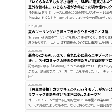
「いくらなんでも大げさ過ぎ…」BMWに嘲笑された“190
意外な価格に。おじさん達が少年だった頃の憧れの
打倒BMWを掲げ、レース仕様の190Eの開発がスタート 19
たのはM3を投入したBMWでした。2.3リッターの直4から2.
2026/08/04
夏のツーリングから帰ってきたらやるべきこと３選
Screenshot 真夏のツーリングを終えて帰宅すると、暑さ
思うものです。しかし、走行直後のバイクには虫汚れが付着し
2026/08/05
悪魔のZからAE86まで、疲れた心に蘇るエキゾース
狂」、名作コミック＆映画の愛機たちが東京駅地下
記憶の底に眠る「あの相棒」たちとの再会 かつて、我々の心
がある。熱狂的なスーパーカーブームを牽引した『サーキット
[…]
2026/08/06
【黄金の骨格】カワサキ Z250 2027年モデルが9/
ラフィック刷新を遂げた本格250ccスポーツだ
ゴールドフレームが魅せる圧倒的色気! 2026年型との違いは「
て、どれも似たようなものだ」などと侮るなかれ。今回発表されたカ