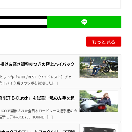
もっと見る
肘掛け＆高さ調整枕つきの極上ハイバック
ット作「WIDE/REST（ワイドレスト）チェ
発売！バイク乗りのツボを熟知した[…]
T E-Clutch」を試乗! “私の左手を超
SUGOで開催された全日本ロードレース選手権の今
ルのCB750 HORNET […]
！タナックスのプレートフックシリーズで積