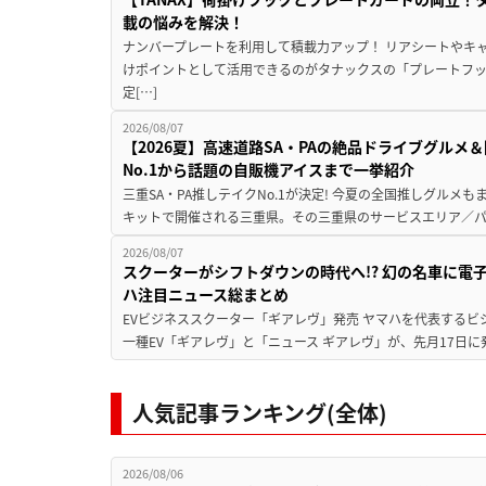
載の悩みを解決！
ナンバープレートを利用して積載力アップ！ リアシートやキ
けポイントとして活用できるのがタナックスの「プレートフ
定[…]
2026/08/07
【2026夏】高速道路SA・PAの絶品ドライブグル
No.1から話題の自販機アイスまで一挙紹介
三重SA・PA推しテイクNo.1が決定! 今夏の全国推しグルメ
キットで開催される三重県。その三重県のサービスエリア／パ
2026/08/07
スクーターがシフトダウンの時代へ!? 幻の名車に電
ハ注目ニュース総まとめ
EVビジネススクーター「ギアレヴ」発売 ヤマハを代表するビ
一種EV「ギアレヴ」と「ニュース ギアレヴ」が、先月17日に
人気記事ランキング(全体)
2026/08/06