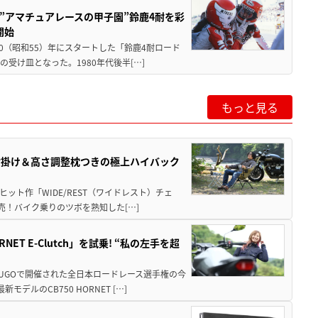
た”アマチュアレースの甲子園”鈴鹿4耐を彩
開始
80（昭和55）年にスタートした「鈴鹿4耐ロード
受け皿となった。1980年代後半[…]
もっと見る
肘掛け＆高さ調整枕つきの極上ハイバック
ット作「WIDE/REST（ワイドレスト）チェ
発売！バイク乗りのツボを熟知した[…]
T E-Clutch」を試乗! “私の左手を超
SUGOで開催された全日本ロードレース選手権の今
ルのCB750 HORNET […]