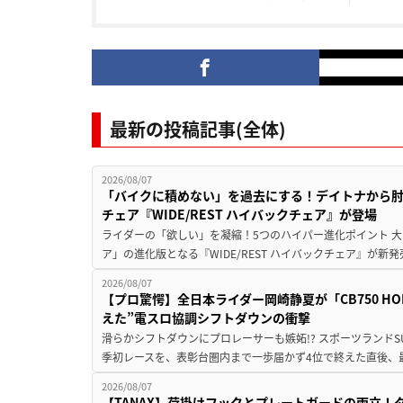
最新の投稿記事(全体)
2026/08/07
「バイクに積めない」を過去にする！デイトナから
チェア『WIDE/REST ハイバックチェア』が登場
ライダーの「欲しい」を凝縮！5つのハイパー進化ポイント 大ヒ
ア」の進化版となる『WIDE/REST ハイバックチェア』が新
2026/08/07
【プロ驚愕】全日本ライダー岡崎静夏が「CB750 HORNE
えた”電スロ協調シフトダウンの衝撃
滑らかシフトダウンにプロレーサーも嫉妬!? スポーツランド
季初レースを、表彰台圏内まで一歩届かず4位で終えた直後、最新モデ
2026/08/07
【TANAX】荷掛けフックとプレートガードの両立