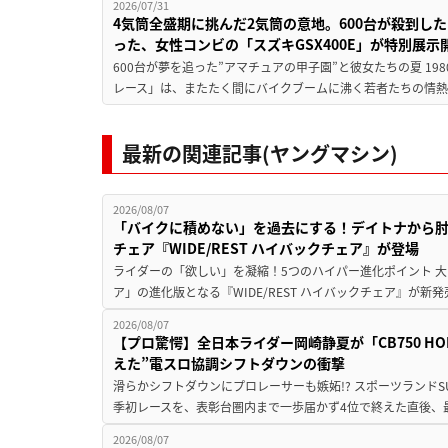
2026/07/31
4気筒全盛期に挑んだ2気筒の意地。600台が殺到し
った、女性コンビの「スズキGSX400E」が特別展示
600台が夢を追った”アマチュアの甲子園”と彼女たちの夏 19
レース」は、またたく間にバイクブームに沸く若者たちの情熱の
最新の関連記事(ヤングマシン)
2026/08/07
「バイクに積めない」を過去にする！デイトナから
チェア『WIDE/REST ハイバックチェア』が登場
ライダーの「欲しい」を凝縮！5つのハイパー進化ポイント 大ヒ
ア」の進化版となる『WIDE/REST ハイバックチェア』が新
2026/08/07
【プロ驚愕】全日本ライダー岡崎静夏が「CB750 HORNE
えた”電スロ協調シフトダウンの衝撃
滑らかシフトダウンにプロレーサーも嫉妬!? スポーツランド
季初レースを、表彰台圏内まで一歩届かず4位で終えた直後、最新モデ
2026/08/07