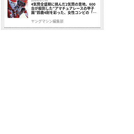
4気筒全盛期に挑んだ2気筒の意地。600
台が殺到した”アマチュアレースの甲子
園”鈴鹿4耐を彩った、女性コンビの「ス
ズキGSX400E」が特別展示開始
ヤングマシン編集部