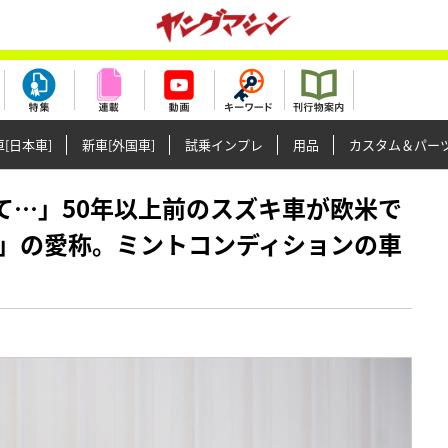
[日本車]
新車[外国車]
試乗インプレ
用品
カスタム＆パー
どうして…」50年以上前のスズキ車が欧米で
」の愛称。ミントコンディションの車