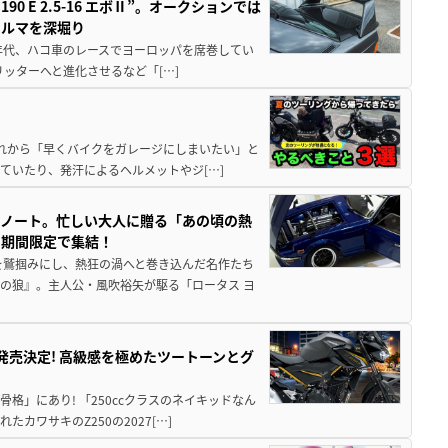
 E 2.5-16 エボⅡ”。オークションでは
クルマを深堀り
80年代、ハコ車のレースでヨーロッパを席巻してい
5リッターへと進化させるなど「[…]
と疲れから「早くバイクをガレージにしまいたい」と
ていたり、発汗によるヘルメットやジ[…]
トノート。忙しい大人に贈る「あの頃の熱
に期間限定で集結！
を鷲掴みにし、熱狂の渦へと巻き込んだ名作たち
の狼』。主人公・風吹裕矢が駆る「ロータス ヨ
5に発売決定! 高級感を極めたツートーンとグ
骨格」にあり! 「250ccクラスのネイキッドなん
ワサキのZ250の2027[…]