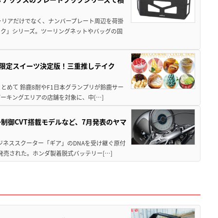
ャリアだけでなく、ナンバープレート周辺を荷掛
ック」シリーズ。ツーリングネットやバッグの固
メ＆限定スイーツ決定版！三重推しテイク
もまとめて 鈴鹿8耐やF1日本グランプリが鈴鹿サー
ーキングエリアの店舗を対象に、中[…]
子制御CVT搭載モデルなど、7月発表のヤマ
ジネススクーター「ギア」のDNAを受け継ぐ原付
発売された。ホンダ製着脱式バッテリー[…]