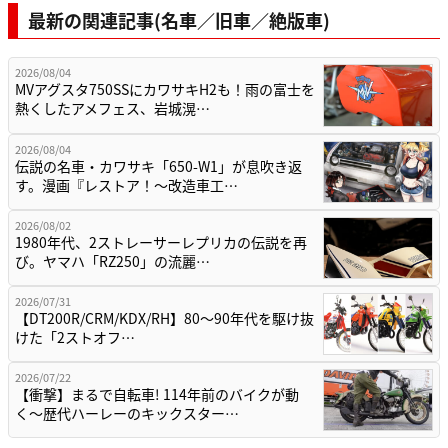
最新の関連記事(名車／旧車／絶版車)
2026/08/04
MVアグスタ750SSにカワサキH2も！雨の富士を
熱くしたアメフェス、岩城滉…
2026/08/04
伝説の名車・カワサキ「650-W1」が息吹き返
す。漫画『レストア！～改造車工…
2026/08/02
1980年代、2ストレーサーレプリカの伝説を再
び。ヤマハ「RZ250」の流麗…
2026/07/31
【DT200R/CRM/KDX/RH】80〜90年代を駆け抜
けた「2ストオフ…
2026/07/22
【衝撃】まるで自転車! 114年前のバイクが動
く〜歴代ハーレーのキックスター…