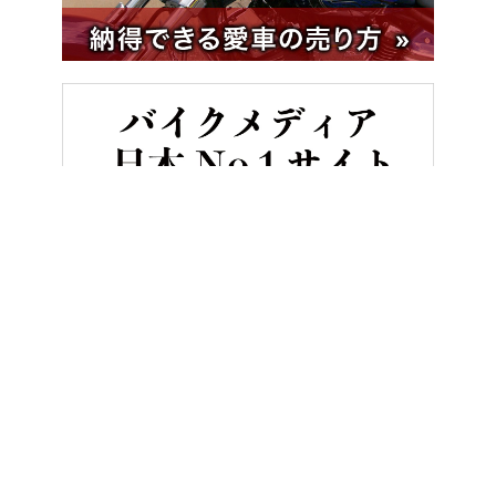
HOME
バイク／オートバイ［旧型車／旧車／名車／絶版車］
「一