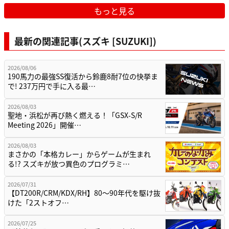
もっと見る
最新の関連記事(スズキ [SUZUKI])
2026/08/06
190馬力の最強SS復活から鈴鹿8耐7位の快挙ま
で! 237万円で手に入る最…
2026/08/03
聖地・浜松が再び熱く燃える！「GSX-S/R
Meeting 2026」開催…
2026/08/03
まさかの「本格カレー」からゲームが生まれ
る!? スズキが放つ異色のプログラミ…
2026/07/31
【DT200R/CRM/KDX/RH】80〜90年代を駆け抜
けた「2ストオフ…
2026/07/25