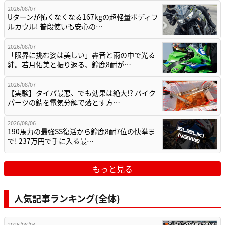
2026/08/07
Uターンが怖くなくなる167kgの超軽量ボディフ
ルカウル! 普段使いも安心の…
2026/08/07
「限界に挑む姿は美しい」轟音と雨の中で光る
絆。若月佑美と振り返る、鈴鹿8耐が…
2026/08/07
【実験】タイパ最悪、でも効果は絶大!? バイク
パーツの錆を電気分解で落とす方…
2026/08/06
190馬力の最強SS復活から鈴鹿8耐7位の快挙ま
で! 237万円で手に入る最…
もっと見る
人気記事ランキング(全体)
2026/08/04