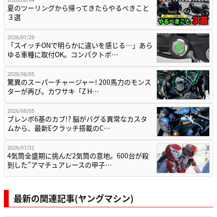
夏のツーリングから帰ってきたらやるべきこと
３選
2026/07/29
「スイッチONで明らかに違いを感じる…」あら
ゆる車種に取付OK。コンパクトボ…
2026/08/05
驚異のスーパーチャージャー! 200馬力のモンス
ターが再び。カワサキ「Z H…
2026/08/05
ブレンボ6基のカブ!? 脳がバグる異常なカスタ
ムから、最新Eクラッチ搭載のC…
2026/07/31
4気筒全盛期に挑んだ2気筒の意地。600台が殺
到した”アマチュアレースの甲子…
最新の関連記事(ヤングマシン)