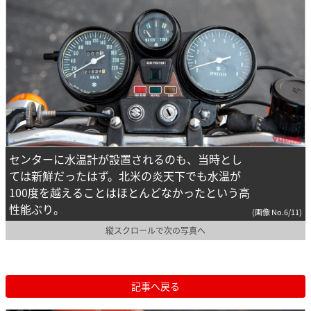
センターに水温計が設置されるのも、当時とし
ては新鮮だったはず。北米の炎天下でも水温が
100度を越えることはほとんどなかったという高
性能ぶり。
(画像 No.6/11)
縦スクロールで次の写真へ
記事へ戻る