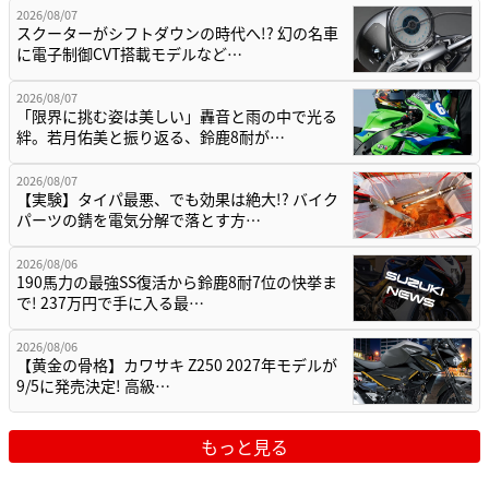
2026/08/07
スクーターがシフトダウンの時代へ!? 幻の名車
に電子制御CVT搭載モデルなど…
2026/08/07
「限界に挑む姿は美しい」轟音と雨の中で光る
絆。若月佑美と振り返る、鈴鹿8耐が…
2026/08/07
【実験】タイパ最悪、でも効果は絶大!? バイク
パーツの錆を電気分解で落とす方…
2026/08/06
190馬力の最強SS復活から鈴鹿8耐7位の快挙ま
で! 237万円で手に入る最…
2026/08/06
【黄金の骨格】カワサキ Z250 2027年モデルが
9/5に発売決定! 高級…
もっと見る