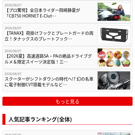
2026/08/07
【プロ驚愕】全日本ライダー岡崎静夏が
「CB750 HORNET E-Clut…
2026/08/07
【TANAX】荷掛けフックとプレートガードの両
立！タナックスのプレートフック…
2026/08/07
【2026夏】高速道路SA・PAの絶品ドライブグ
ルメ＆限定スイーツ決定版！三…
2026/08/07
スクーターがシフトダウンの時代へ!? 幻の名車
に電子制御CVT搭載モデルなど…
もっと見る
人気記事ランキング(全体)
2026/08/06