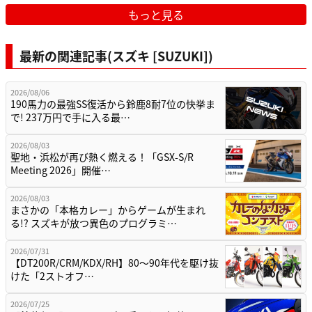
もっと見る
最新の関連記事(スズキ [SUZUKI])
2026/08/06
190馬力の最強SS復活から鈴鹿8耐7位の快挙ま
で! 237万円で手に入る最…
2026/08/03
聖地・浜松が再び熱く燃える！「GSX-S/R
Meeting 2026」開催…
2026/08/03
まさかの「本格カレー」からゲームが生まれ
る!? スズキが放つ異色のプログラミ…
2026/07/31
【DT200R/CRM/KDX/RH】80〜90年代を駆け抜
けた「2ストオフ…
2026/07/25