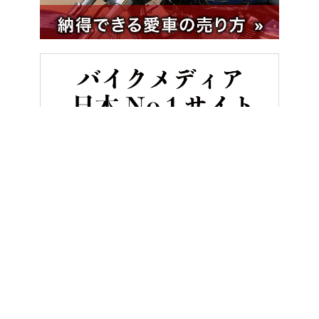
HOME
バイク／オートバイ［旧型車／旧車／名車／絶版車］
「一