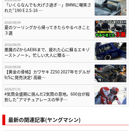
「いくらなんでも大げさ過ぎ…」BMWに嘲笑さ
れた“190 E 2.5-16 …
2026/08/04
夏のツーリングから帰ってきたらやるべきこと
３選
2026/08/05
悪魔のZからAE86まで、疲れた心に蘇るエキゾ
ーストノート。忙しい大人に贈る…
2026/08/06
【黄金の骨格】カワサキ Z250 2027年モデルが
9/5に発売決定! 高級…
2026/07/31
4気筒全盛期に挑んだ2気筒の意地。600台が殺
到した”アマチュアレースの甲子…
最新の関連記事(ヤングマシン)