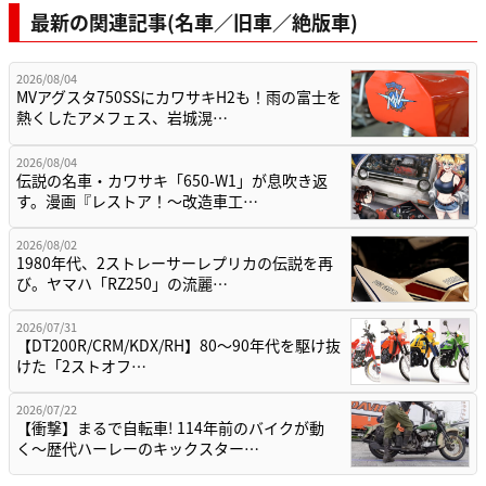
最新の関連記事(名車／旧車／絶版車)
2026/08/04
MVアグスタ750SSにカワサキH2も！雨の富士を
熱くしたアメフェス、岩城滉…
2026/08/04
伝説の名車・カワサキ「650-W1」が息吹き返
す。漫画『レストア！～改造車工…
2026/08/02
1980年代、2ストレーサーレプリカの伝説を再
び。ヤマハ「RZ250」の流麗…
2026/07/31
【DT200R/CRM/KDX/RH】80〜90年代を駆け抜
けた「2ストオフ…
2026/07/22
【衝撃】まるで自転車! 114年前のバイクが動
く〜歴代ハーレーのキックスター…