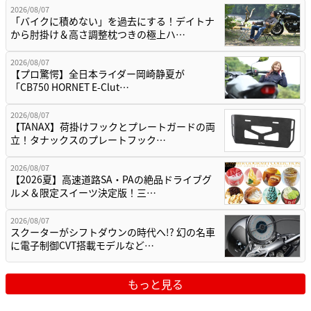
2026/08/07
「バイクに積めない」を過去にする！デイトナ
から肘掛け＆高さ調整枕つきの極上ハ…
2026/08/07
【プロ驚愕】全日本ライダー岡崎静夏が
「CB750 HORNET E-Clut…
2026/08/07
【TANAX】荷掛けフックとプレートガードの両
立！タナックスのプレートフック…
2026/08/07
【2026夏】高速道路SA・PAの絶品ドライブグ
ルメ＆限定スイーツ決定版！三…
2026/08/07
スクーターがシフトダウンの時代へ!? 幻の名車
に電子制御CVT搭載モデルなど…
もっと見る