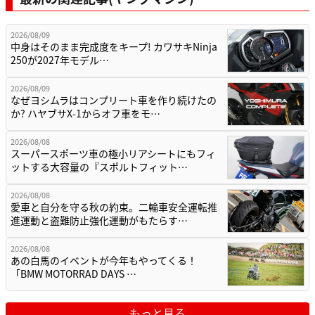
2026/08/09
中身はそのまま完成度をキープ! カワサキNinja
250が2027年モデル…
2026/08/09
なぜヨシムラはコンプリート車を作り続けたの
か? ハヤブサX-1からオフ車をモ…
2026/08/08
スーパースポーツ車の極小リアシートにもフィ
ットする大容量の『スポルトフィット…
2026/08/08
愛車と自分を守る秋の約束。二輪車安全運転推
進運動と盗難防止強化運動がもたらす…
2026/08/08
あの白馬のイベントが今年もやってくる！
「BMW MOTORRAD DAYS …
もっと見る