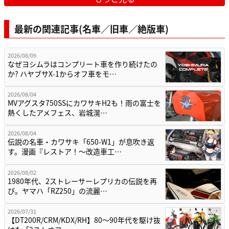
最新の関連記事(名車／旧車／絶版車)
2026/08/09
なぜヨシムラはコンプリート車を作り続けたの
か? ハヤブサX-1からオフ車をモ…
2026/08/04
MVアグスタ750SSにカワサキH2も！雨の富士を
熱くしたアメフェス、岩城滉…
2026/08/04
伝説の名車・カワサキ「650-W1」が息吹き返
す。漫画『レストア！～改造車工…
2026/08/02
1980年代、2ストレーサーレプリカの伝説を再
び。ヤマハ「RZ250」の流麗…
2026/07/31
【DT200R/CRM/KDX/RH】80〜90年代を駆け抜