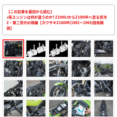
【この記事を最初から読む】
J系エンジンは何が違うのか? Z1000JからZ1000Rへ至る空冷
Z・第二世代の飛躍【カワサキZ1000R(1982～1983)技術解
説】