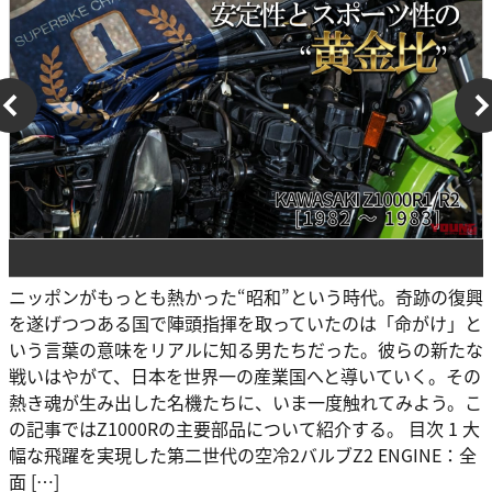
ニッポンがもっとも熱かった“昭和”という時代。奇跡の復興
を遂げつつある国で陣頭指揮を取っていたのは「命がけ」と
いう言葉の意味をリアルに知る男たちだった。彼らの新たな
戦いはやがて、日本を世界一の産業国へと導いていく。その
熱き魂が生み出した名機たちに、いま一度触れてみよう。こ
の記事ではZ1000Rの主要部品について紹介する。 目次 1 大
幅な飛躍を実現した第二世代の空冷2バルブZ2 ENGINE：全
面 […]