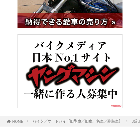
HOME
バイク／オートバイ［旧型車／旧車／名車／絶版車］
J系