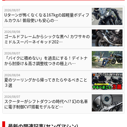
2026/08/07
Uターンが怖くなくなる167kgの超軽量ボディフ
ルカウル! 普段使いも安心の…
2026/08/08
ゴールドフレームからシックな黒へ! カワサキの
ミドルスーパーネイキッド202…
2026/08/07
「バイクに積めない」を過去にする！デイトナ
から肘掛け＆高さ調整枕つきの極上ハ…
2026/08/04
夏のツーリングから帰ってきたらやるべきこと
３選
2026/08/07
スクーターがシフトダウンの時代へ!? 幻の名車
に電子制御CVT搭載モデルなど…
最新の関連記事(ヤングマシン)