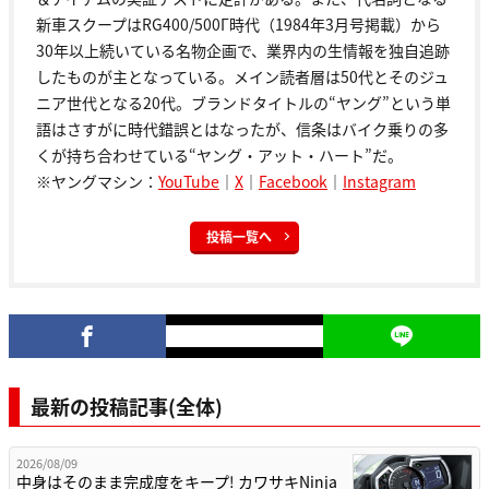
新車スクープはRG400/500Γ時代（1984年3月号掲載）から
30年以上続いている名物企画で、業界内の生情報を独自追跡
したものが主となっている。メイン読者層は50代とそのジュ
ニア世代となる20代。ブランドタイトルの“ヤング”という単
語はさすがに時代錯誤とはなったが、信条はバイク乗りの多
くが持ち合わせている“ヤング・アット・ハート”だ。
※ヤングマシン：
YouTube
｜
X
｜
Facebook
｜
Instagram
投稿一覧へ
最新の投稿記事(全体)
2026/08/09
中身はそのまま完成度をキープ! カワサキNinja