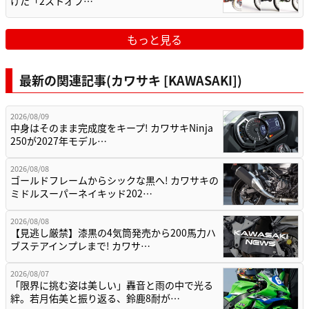
けた「2ストオフ…
もっと見る
最新の関連記事(カワサキ [KAWASAKI])
2026/08/09
中身はそのまま完成度をキープ! カワサキNinja
250が2027年モデル…
2026/08/08
ゴールドフレームからシックな黒へ! カワサキの
ミドルスーパーネイキッド202…
2026/08/08
【見逃し厳禁】漆黒の4気筒発売から200馬力ハ
ブステアインプレまで! カワサ…
2026/08/07
「限界に挑む姿は美しい」轟音と雨の中で光る
絆。若月佑美と振り返る、鈴鹿8耐が…