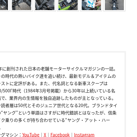
72年に創刊された日本の老舗モーターサイクルマガジンの一誌。
その時代の熱いバイク達を追い続け、最新モデル＆アイテムの
テストに定評がある。また、代名詞となる新車スクープは
00/500Γ時代（1984年3月号掲載）から30年以上続いている名
画で、業界内の生情報を独自追跡したものが主となっている。
ン読者層は50代とそのジュニア世代となる20代。ブランドタイ
の“ヤング”という単語はさすがに時代錯誤とはなったが、信条
イク乗りの多くが持ち合わせている“ヤング・アット・ハー
。
ングマシン：
YouTube
｜
X
｜
Facebook
｜
Instagram