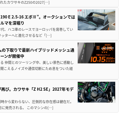
ワサキのZ250の2027[…]
 E 2.5-16 エボⅡ”。オークションでは
クルマを深堀り
80年代、ハコ車のレースでヨーロッパを席巻してい
5リッターへと進化させるなど「[…]
ムの下取りで最新ハイブリッドメッシュ通
ペーンが開催中
る 仲間とのツーリング中、美しい景色に感動し
ら聞こえるノイズや通信切断にため息をついた経
び。カワサキ「Z H2 SE」2027年モデ
場時から変わらない、圧倒的な存在感は健在だ。
5日に発売される。 このマシンの[…]