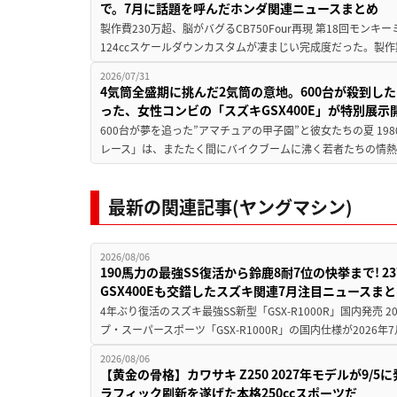
で。7月に話題を呼んだホンダ関連ニュースまとめ
製作費230万超、脳がバグるCB750Four再現 第18回モンキー
124ccスケールダウンカスタムが凄まじい完成度だった。製作
2026/07/31
4気筒全盛期に挑んだ2気筒の意地。600台が殺到し
った、女性コンビの「スズキGSX400E」が特別展示
600台が夢を追った”アマチュアの甲子園”と彼女たちの夏 19
レース」は、またたく間にバイクブームに沸く若者たちの情熱の
最新の関連記事(ヤングマシン)
2026/08/06
190馬力の最強SS復活から鈴鹿8耐7位の快挙まで! 
GSX400Eも交錯したスズキ関連7月注目ニュースま
4年ぶり復活のスズキ最強SS新型「GSX-R1000R」国内発売
プ・スーパースポーツ「GSX-R1000R」の国内仕様が2026年7
2026/08/06
【黄金の骨格】カワサキ Z250 2027年モデルが9/
ラフィック刷新を遂げた本格250ccスポーツだ