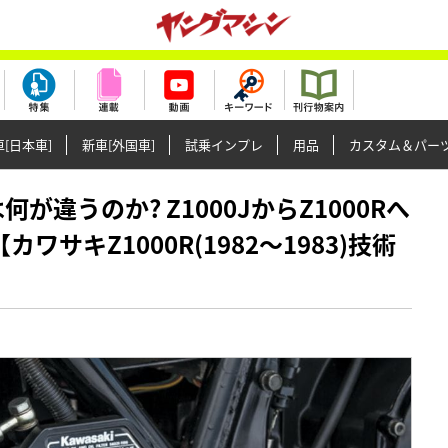
[日本車]
新車[外国車]
試乗インプレ
用品
カスタム＆パー
は何が違うのか? Z1000JからZ1000Rへ
サキZ1000R(1982～1983)技術