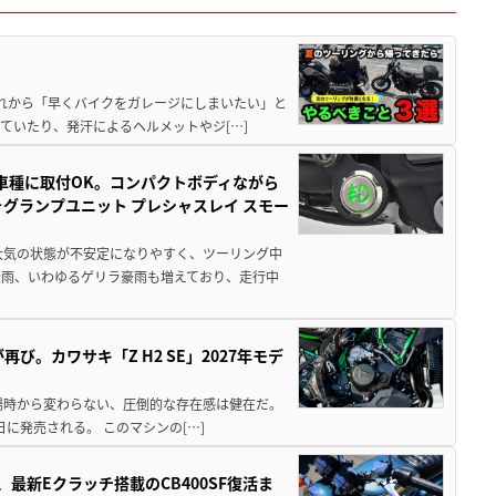
と疲れから「早くバイクをガレージにしまいたい」と
ていたり、発汗によるヘルメットやジ[…]
車種に取付OK。コンパクトボディながら
ォグランプユニット プレシャスレイ スモー
大気の状態が不安定になりやすく、ツーリング中
大雨、いわゆるゲリラ豪雨も増えており、走行中
び。カワサキ「Z H2 SE」2027年モデ
場時から変わらない、圧倒的な存在感は健在だ。
5日に発売される。 このマシンの[…]
最新Eクラッチ搭載のCB400SF復活ま