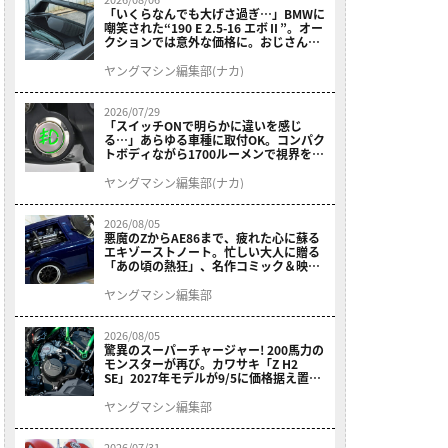
「いくらなんでも大げさ過ぎ…」BMWに
嘲笑された“190 E 2.5-16 エボⅡ”。オー
クションでは意外な価格に。おじさん達
が少年だった頃の憧れのクルマを深堀り
ヤングマシン編集部(ナカ)
2026/07/29
「スイッチONで明らかに違いを感じ
る…」あらゆる車種に取付OK。コンパク
トボディながら1700ルーメンで視界を確
保する［デイトナ・LEDフォグランプユ
ニット プレシャスレイ スモール］
ヤングマシン編集部(ナカ)
2026/08/05
悪魔のZからAE86まで、疲れた心に蘇る
エキゾーストノート。忙しい大人に贈る
「あの頃の熱狂」、名作コミック＆映画
の愛機たちが東京駅地下に期間限定で集
結！
ヤングマシン編集部
2026/08/05
驚異のスーパーチャージャー! 200馬力の
モンスターが再び。カワサキ「Z H2
SE」2027年モデルが9/5に価格据え置き
で発売
ヤングマシン編集部
2026/07/31