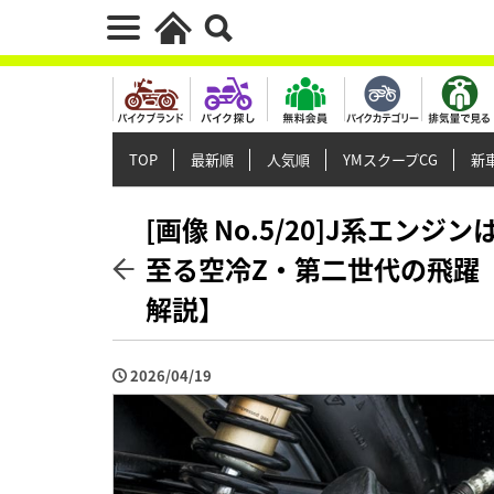
TOP
最新順
人気順
YMスクープCG
新車
[画像 No.5/20]J系エンジン
至る空冷Z・第二世代の飛躍【カワ
解説】
2026/04/19