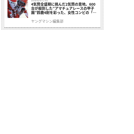
4気筒全盛期に挑んだ2気筒の意地。600
台が殺到した”アマチュアレースの甲子
園”鈴鹿4耐を彩った、女性コンビの「ス
ズキGSX400E」が特別展示開始
ヤングマシン編集部