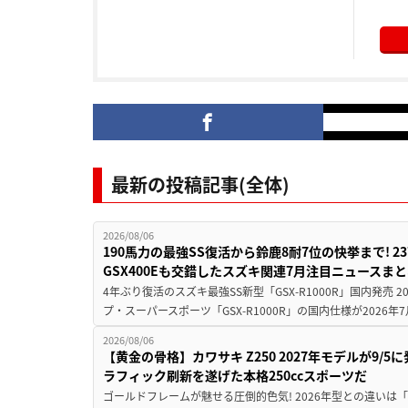
最新の投稿記事(全体)
2026/08/06
190馬力の最強SS復活から鈴鹿8耐7位の快挙まで! 
GSX400Eも交錯したスズキ関連7月注目ニュースま
4年ぶり復活のスズキ最強SS新型「GSX-R1000R」国内発売
プ・スーパースポーツ「GSX-R1000R」の国内仕様が2026年7
2026/08/06
【黄金の骨格】カワサキ Z250 2027年モデルが9/
ラフィック刷新を遂げた本格250ccスポーツだ
ゴールドフレームが魅せる圧倒的色気! 2026年型との違いは「