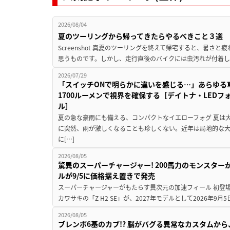
2026/08/04
夏のツーリングから帰ってきたらやるべきこと３選
Screenshot 真夏のツーリングを終えて帰宅すると、暑さ
思うものです。しかし、走行直後のバイクには虫汚れが付着し
2026/07/29
「スイッチONで明らかに違いを感じる…」あらゆる
1700ルーメンで視界を確保する［デイトナ・LEDフ
ル］
夏の急な豪雨にも備える、コンパクトなイエローフォグ 夏は
に突然、雨が激しくなることも珍しくない。近年は局地的な
に[…]
2026/08/05
驚異のスーパーチャージャー! 200馬力のモンスターが再
ルが9/5に価格据え置きで発売
スーパーチャージャーがもたらす異次元の加速フィール 初登
カワサキの「Z H2 SE」が、2027年モデルとして2026年9月
2026/08/05
ブレンボ6基のカブ!? 脳がバグる異常なカスタムから、