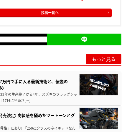
投稿一覧へ
もっと見る
237万円で手に入る最新技術と、伝説の
とめ
 2022年の生産終了から4年、スズキのフラッグシッ
月17日に発売さ[…]
5に発売決定! 高級感を極めたツートーンとグ
骨格」にあり! 「250ccクラスのネイキッドなん