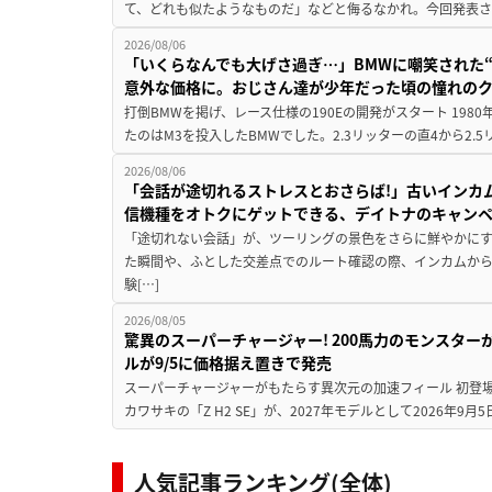
て、どれも似たようなものだ」などと侮るなかれ。今回発表されたカ
2026/08/06
「いくらなんでも大げさ過ぎ…」BMWに嘲笑された“190
意外な価格に。おじさん達が少年だった頃の憧れの
打倒BMWを掲げ、レース仕様の190Eの開発がスタート 19
たのはM3を投入したBMWでした。2.3リッターの直4から2.
2026/08/06
「会話が途切れるストレスとおさらば!」古いインカ
信機種をオトクにゲットできる、デイトナのキャン
「途切れない会話」が、ツーリングの景色をさらに鮮やかにす
た瞬間や、ふとした交差点でのルート確認の際、インカムか
験[…]
2026/08/05
驚異のスーパーチャージャー! 200馬力のモンスターが再
ルが9/5に価格据え置きで発売
スーパーチャージャーがもたらす異次元の加速フィール 初登
カワサキの「Z H2 SE」が、2027年モデルとして2026年9月
人気記事ランキング(全体)