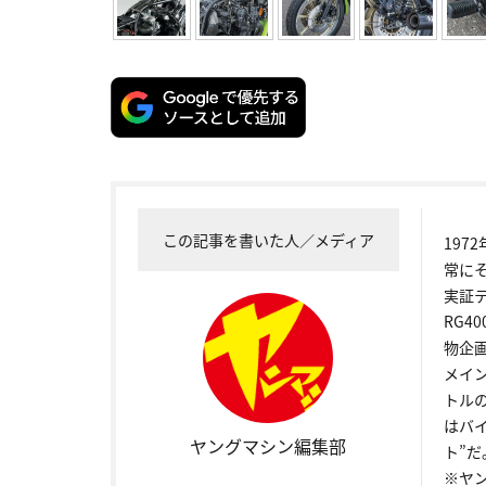
この記事を書いた人／メディア
19
常に
実証
RG4
物企
メイ
トル
はバ
ヤングマシン編集部
ト”だ
※ヤ