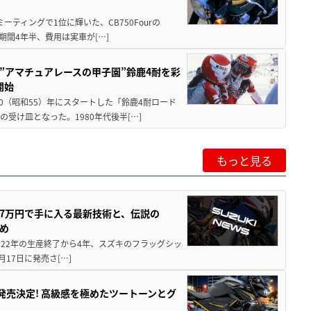
ミーティングで1位に輝いた、CB750Fourの
期間4年半、費用は実車が[…]
た”アマチュアレースの甲子園”鈴鹿4耐を彩
開始
80（昭和55）年にスタートした「鈴鹿4耐ロード
受け皿となった。1980年代後半[…]
もっと見る
237万円で手に入る最新技術と、伝説の
とめ
 2022年の生産終了から4年、スズキのフラッグシッ
月17日に発売さ[…]
5に発売決定! 高級感を極めたツートーンとグ