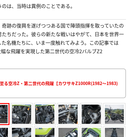
うのは、当時は異例のことである。
。奇跡の復興を遂げつつある国で陣頭指揮を取っていたの
男たちだった。彼らの新たな戦いはやがて、日本を世界一
した名機たちに、いま一度触れてみよう。この記事では
1 大幅な飛躍を実現した第二世代の空冷2バルブZ2
へ至る空冷Z・第二世代の飛躍【カワサキZ1000R(1982～1983)