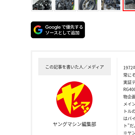
この記事を書いた人／メディア
19
常に
実証
RG4
物企
メイ
トル
はバ
ヤングマシン編集部
ト”だ
※ヤ