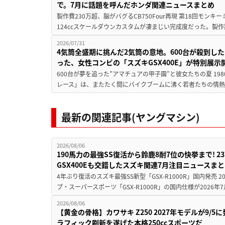
で。7月に話題を呼んだホンダ関連ニュースまとめ
製作費230万超、脳がバグるCB750Four再現 第18回モンキー
124ccスケールダウンカスタムが凄まじい完成度だった。製作
2026/07/31
4気筒全盛期に挑んだ2気筒の意地。600台が殺到し
った、女性コンビの「スズキGSX400E」が特別展示
600台が夢を追った”アマチュアの甲子園”と彼女たちの夏 19
レース」は、またたく間にバイクブームに沸く若者たちの情熱の
最新の関連記事(ヤングマシン)
2026/08/06
190馬力の最強SS復活から鈴鹿8耐7位の快挙まで! 
GSX400Eも交錯したスズキ関連7月注目ニュースま
4年ぶり復活のスズキ最強SS新型「GSX-R1000R」国内発売
プ・スーパースポーツ「GSX-R1000R」の国内仕様が2026年7
2026/08/06
【黄金の骨格】カワサキ Z250 2027年モデルが9/
ラフィック刷新を遂げた本格250ccスポーツだ