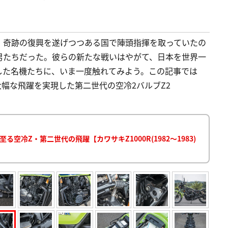
。奇跡の復興を遂げつつある国で陣頭指揮を取っていたの
男たちだった。彼らの新たな戦いはやがて、日本を世界一
した名機たちに、いま一度触れてみよう。この記事では
1 大幅な飛躍を実現した第二世代の空冷2バルブZ2
へ至る空冷Z・第二世代の飛躍【カワサキZ1000R(1982～1983)