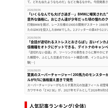
て、どれも似たようなものだ」などと侮るなかれ。今回発表されたカ
2026/08/06
「いくらなんでも大げさ過ぎ…」BMWに嘲笑された“190
意外な価格に。おじさん達が少年だった頃の憧れの
打倒BMWを掲げ、レース仕様の190Eの開発がスタート 19
たのはM3を投入したBMWでした。2.3リッターの直4から2.
2026/08/06
「会話が途切れるストレスとおさらば!」古いインカ
信機種をオトクにゲットできる、デイトナのキャン
「途切れない会話」が、ツーリングの景色をさらに鮮やかにす
た瞬間や、ふとした交差点でのルート確認の際、インカムか
験[…]
2026/08/05
驚異のスーパーチャージャー! 200馬力のモンスターが再
ルが9/5に価格据え置きで発売
スーパーチャージャーがもたらす異次元の加速フィール 初登
カワサキの「Z H2 SE」が、2027年モデルとして2026年9月
人気記事ランキング(全体)