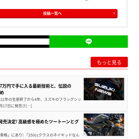
投稿一覧へ
もっと見る
237万円で手に入る最新技術と、伝説の
とめ
 2022年の生産終了から4年、スズキのフラッグシッ
月17日に発売さ[…]
5に発売決定! 高級感を極めたツートーンとグ
骨格」にあり! 「250ccクラスのネイキッドなん