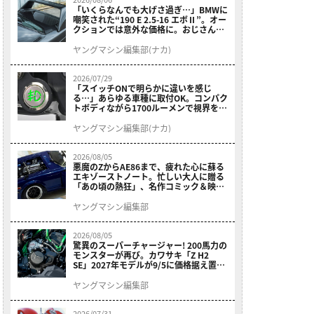
「いくらなんでも大げさ過ぎ…」BMWに
嘲笑された“190 E 2.5-16 エボⅡ”。オー
クションでは意外な価格に。おじさん達
が少年だった頃の憧れのクルマを深堀り
ヤングマシン編集部(ナカ)
2026/07/29
「スイッチONで明らかに違いを感じ
る…」あらゆる車種に取付OK。コンパク
トボディながら1700ルーメンで視界を確
保する［デイトナ・LEDフォグランプユ
ニット プレシャスレイ スモール］
ヤングマシン編集部(ナカ)
2026/08/05
悪魔のZからAE86まで、疲れた心に蘇る
エキゾーストノート。忙しい大人に贈る
「あの頃の熱狂」、名作コミック＆映画
の愛機たちが東京駅地下に期間限定で集
結！
ヤングマシン編集部
2026/08/05
驚異のスーパーチャージャー! 200馬力の
モンスターが再び。カワサキ「Z H2
SE」2027年モデルが9/5に価格据え置き
で発売
ヤングマシン編集部
2026/07/31