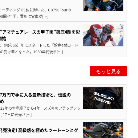
ミーティングで1位に輝いた、CB750Fourの
期間4年半、費用は実車が[…]
た”アマチュアレースの甲子園”鈴鹿4耐を彩
開始
80（昭和55）年にスタートした「鈴鹿4耐ロード
受け皿となった。1980年代後半[…]
もっと見る
237万円で手に入る最新技術と、伝説の
とめ
 2022年の生産終了から4年、スズキのフラッグシッ
月17日に発売さ[…]
5に発売決定! 高級感を極めたツートーンとグ