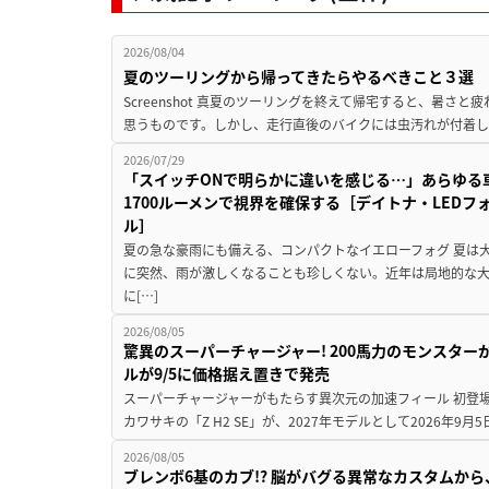
2026/08/04
夏のツーリングから帰ってきたらやるべきこと３選
Screenshot 真夏のツーリングを終えて帰宅すると、暑さ
思うものです。しかし、走行直後のバイクには虫汚れが付着し
2026/07/29
「スイッチONで明らかに違いを感じる…」あらゆる
1700ルーメンで視界を確保する［デイトナ・LEDフ
ル］
夏の急な豪雨にも備える、コンパクトなイエローフォグ 夏は
に突然、雨が激しくなることも珍しくない。近年は局地的な
に[…]
2026/08/05
驚異のスーパーチャージャー! 200馬力のモンスターが再
ルが9/5に価格据え置きで発売
スーパーチャージャーがもたらす異次元の加速フィール 初登
カワサキの「Z H2 SE」が、2027年モデルとして2026年9月
2026/08/05
ブレンボ6基のカブ!? 脳がバグる異常なカスタムから、