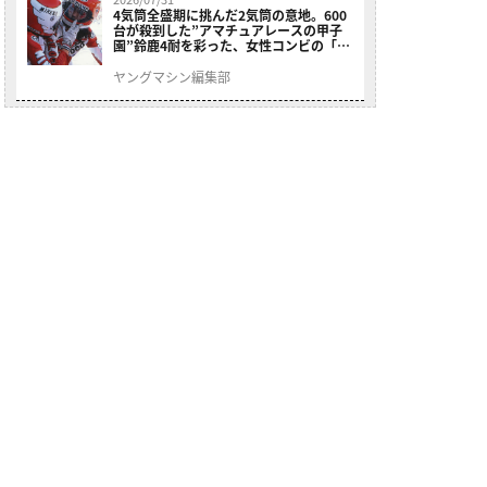
4気筒全盛期に挑んだ2気筒の意地。600
台が殺到した”アマチュアレースの甲子
園”鈴鹿4耐を彩った、女性コンビの「ス
ズキGSX400E」が特別展示開始
ヤングマシン編集部