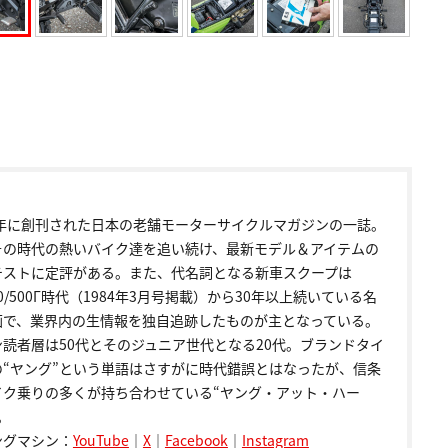
72年に創刊された日本の老舗モーターサイクルマガジンの一誌。
その時代の熱いバイク達を追い続け、最新モデル＆アイテムの
テストに定評がある。また、代名詞となる新車スクープは
00/500Γ時代（1984年3月号掲載）から30年以上続いている名
画で、業界内の生情報を独自追跡したものが主となっている。
ン読者層は50代とそのジュニア世代となる20代。ブランドタイ
の“ヤング”という単語はさすがに時代錯誤とはなったが、信条
イク乗りの多くが持ち合わせている“ヤング・アット・ハー
。
ングマシン：
YouTube
｜
X
｜
Facebook
｜
Instagram