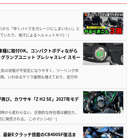
と疲れから「早くバイクをガレージにしまいたい」と
ていたり、発汗によるヘルメットやジ[…]
車種に取付OK。コンパクトボディながら
ォグランプユニット プレシャスレイ スモー
大気の状態が不安定になりやすく、ツーリング中
大雨、いわゆるゲリラ豪雨も増えており、走行中
び。カワサキ「Z H2 SE」2027年モデ
場時から変わらない、圧倒的な存在感は健在だ。
5日に発売される。 このマシンの[…]
最新Eクラッチ搭載のCB400SF復活ま