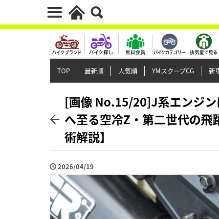
TOP
最新順
人気順
YMスクープCG
新車
[画像 No.15/20]J系エンジ
へ至る空冷Z・第二世代の飛躍【カ
術解説】
2026/04/19