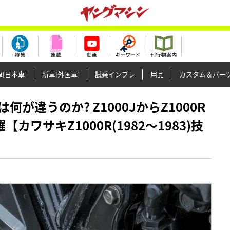
[日本車]
新車[外国車]
試乗インプレ
用品
カスタム＆パー
ンは何が違うのか? Z1000JからZ1000R
ワサキZ1000R(1982～1983)技