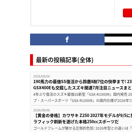
最新の投稿記事(全体)
2026/08/06
190馬力の最強SS復活から鈴鹿8耐7位の快挙まで! 
GSX400Eも交錯したスズキ関連7月注目ニュースま
4年ぶり復活のスズキ最強SS新型「GSX-R1000R」国内発売
プ・スーパースポーツ「GSX-R1000R」の国内仕様が2026年7
2026/08/06
【黄金の骨格】カワサキ Z250 2027年モデルが9/
ラフィック刷新を遂げた本格250ccスポーツだ
ゴールドフレームが魅せる圧倒的色気! 2026年型との違いは「