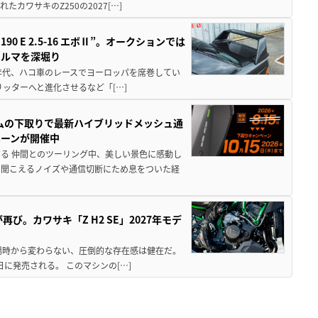
ワサキのZ250の2027[…]
 E 2.5-16 エボⅡ”。オークションでは
クルマを深堀り
80年代、ハコ車のレースでヨーロッパを席巻してい
5リッターへと進化させるなど「[…]
ムの下取りで最新ハイブリッドメッシュ通
ペーンが開催中
る 仲間とのツーリング中、美しい景色に感動し
ら聞こえるノイズや通信切断にため息をついた経
び。カワサキ「Z H2 SE」2027年モデ
場時から変わらない、圧倒的な存在感は健在だ。
5日に発売される。 このマシンの[…]