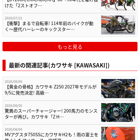
けた「2ストオフ…
2026/07/22
【衝撃】まるで自転車! 114年前のバイクが動
く〜歴代ハーレーのキックスター…
もっと見る
最新の関連記事(カワサキ [KAWASAKI])
2026/08/06
【黄金の骨格】カワサキ Z250 2027年モデルが
9/5に発売決定! 高級…
2026/08/05
驚異のスーパーチャージャー! 200馬力のモンス
ターが再び。カワサキ「Z H…
2026/08/04
MVアグスタ750SSにカワサキH2も！雨の富士を