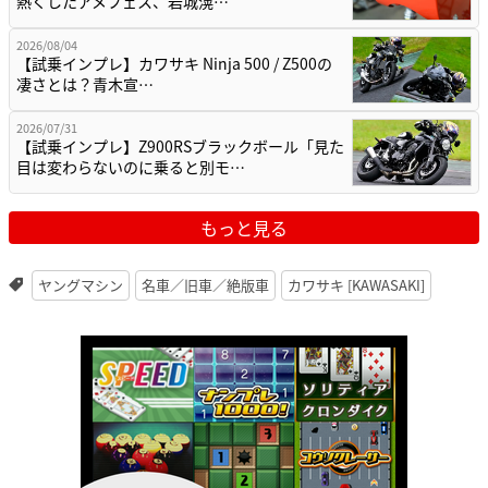
熱くしたアメフェス、岩城滉…
2026/08/04
【試乗インプレ】カワサキ Ninja 500 / Z500の
凄さとは？青木宣…
2026/07/31
【試乗インプレ】Z900RSブラックボール「見た
目は変わらないのに乗ると別モ…
もっと見る
ヤングマシン
名車／旧車／絶版車
カワサキ [KAWASAKI]