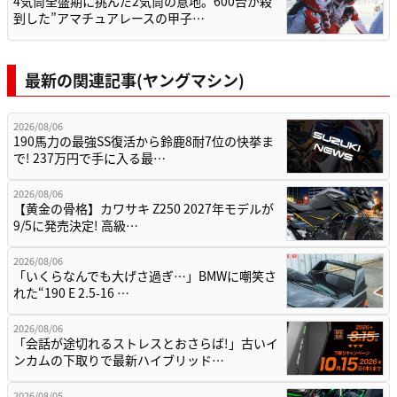
4気筒全盛期に挑んだ2気筒の意地。600台が殺
到した”アマチュアレースの甲子…
最新の関連記事(ヤングマシン)
2026/08/06
190馬力の最強SS復活から鈴鹿8耐7位の快挙ま
で! 237万円で手に入る最…
2026/08/06
【黄金の骨格】カワサキ Z250 2027年モデルが
9/5に発売決定! 高級…
2026/08/06
「いくらなんでも大げさ過ぎ…」BMWに嘲笑さ
れた“190 E 2.5-16 …
2026/08/06
「会話が途切れるストレスとおさらば!」古いイ
ンカムの下取りで最新ハイブリッド…
2026/08/05