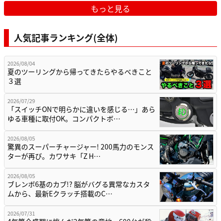
もっと見る
人気記事ランキング(全体)
2026/08/04
夏のツーリングから帰ってきたらやるべきこと
３選
2026/07/29
「スイッチONで明らかに違いを感じる…」あら
ゆる車種に取付OK。コンパクトボ…
2026/08/05
驚異のスーパーチャージャー! 200馬力のモンス
ターが再び。カワサキ「Z H…
2026/08/05
ブレンボ6基のカブ!? 脳がバグる異常なカスタ
ムから、最新Eクラッチ搭載のC…
2026/07/31