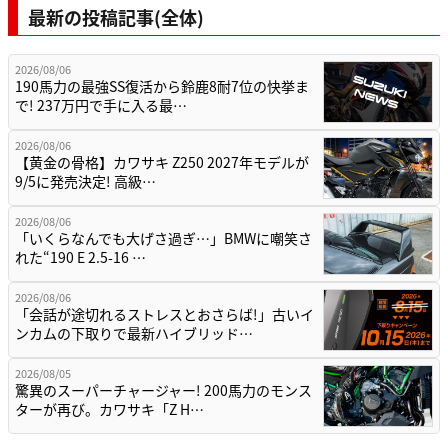
最新の投稿記事(全体)
2026/08/06
190馬力の最強SS復活から鈴鹿8耐7位の快挙ま
で! 237万円で手に入る最…
2026/08/06
【黄金の骨格】カワサキ Z250 2027年モデルが
9/5に発売決定! 高級…
2026/08/06
「いくらなんでも大げさ過ぎ…」BMWに嘲笑さ
れた“190 E 2.5-16 …
2026/08/06
「会話が途切れるストレスとおさらば!」古いイ
ンカムの下取りで最新ハイブリッド…
2026/08/05
驚異のスーパーチャージャー! 200馬力のモンス
ターが再び。カワサキ「Z H…