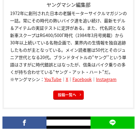
ヤングマシン編集部
1972年に創刊された日本の老舗モーターサイクルマガジンの
一誌。常にその時代の熱いバイク達を追い続け、最新モデル
＆アイテムの実証テストに定評がある。また、代名詞となる
新車スクープはRG400/500Γ時代（1984年3月号掲載）から
30年以上続いている名物企画で、業界内の生情報を独自追跡
したものが主となっている。メイン読者層は50代とそのジュ
ニア世代となる20代。ブランドタイトルの“ヤング”という単
語はさすがに時代錯誤とはなったが、信条はバイク乗りの多
くが持ち合わせている“ヤング・アット・ハート”だ。
※ヤングマシン：
YouTube
｜
X
｜
Facebook
｜
Instagram
投稿一覧へ