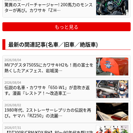
驚異のスーパーチャージャー! 200馬力のモンス
ターが再び。カワサキ「Z H…
もっと見る
最新の関連記事(名車／旧車／絶版車)
2026/08/04
MVアグスタ750SSにカワサキH2も！雨の富士を
熱くしたアメフェス、岩城滉…
2026/08/04
伝説の名車・カワサキ「650-W1」が息吹き返
す。漫画『レストア！～改造車工…
2026/08/02
1980年代、2ストレーサーレプリカの伝説を再
び。ヤマハ「RZ250」の流麗…
2026/07/31
【DT200R/CRM/KDX/RH】80〜90年代を駆け抜