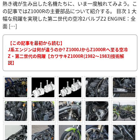
熱き魂が生み出した名機たちに、いま一度触れてみよう。こ
の記事ではZ1000Rの主要部品について紹介する。 目次 1 大
幅な飛躍を実現した第二世代の空冷2バルブZ2 ENGINE：全
面 […]
【この記事を最初から読む】
J系エンジンは何が違うのか? Z1000JからZ1000Rへ至る空冷
Z・第二世代の飛躍【カワサキZ1000R(1982～1983)技術解
説】