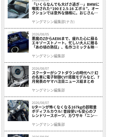
「いくらなんでも大げさ過ぎ…」BMWに
嘲笑された“190 E 2.5-16 エボⅡ”。オー
クションでは意外な価格に。おじさん達
が少年だった頃の憧れのクルマを深堀り
ヤングマシン編集部(ナカ)
2026/08/05
悪魔のZからAE86まで、疲れた心に蘇る
エキゾーストノート。忙しい大人に贈る
「あの頃の熱狂」、名作コミック＆映画
の愛機たちが東京駅地下に期間限定で集
結！
ヤングマシン編集部
2026/08/07
スクーターがシフトダウンの時代へ!? 幻
の名車に電子制御CVT搭載モデルなど、7
月発表のヤマハ注目ニュース総まとめ
ヤングマシン編集部
2026/08/07
Uターンが怖くなくなる167kgの超軽量
ボディフルカウル! 普段使いも安心のフ
レンドリースポーツ、カワサキ「ニンジ
ャ400」2027モデルが価格据え置きで
9/5発売
ヤングマシン編集部
2026/08/06