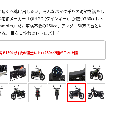
か遠くへ逃げ出したい。そんなバイク乗りの渇望を満たし
メーカー「QINGQI(クインキー)」が放つ250ccレト
Scrambler』だ。車検不要の250cc、アンダー50万円台とい
 目次 1 憧れのレトロバ […]
50kg前後の軽量レトロ250cc2種が日本上陸