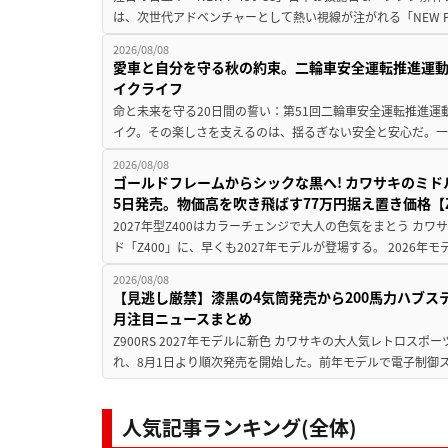
は、次世代アドベンチャーとして熱い視線が注がれる「NEW F 45
2026/08/08
愛車と自分を守る秋の約束。二輪車安全運転推進運
イクライフ
命と未来を守る20日間の誓い：第51回二輪車安全運転推進運
イク。その楽しさを支えるのは、揺るぎない安全と安心だ。一般
2026/08/08
ゴールドフレームからシックな黒へ! カワサキのミド
5日発売。物価高を吹き飛ばす77万円据え置き価格【Z
2027年型Z400はカラーチェンジで大人の色気をまとう カ
ド「Z400」に、早くも2027年モデルが登場する。 2026年
2026/08/08
【見逃し厳禁】漆黒の4気筒発売から200馬力ハブス
月注目ニュースまとめ
Z900RS 2027年モデルに新色 カワサキの大人気レトロスポー
れ、8月1日より順次発売を開始した。前年モデルで電子制御ス
人気記事ランキング(全体)