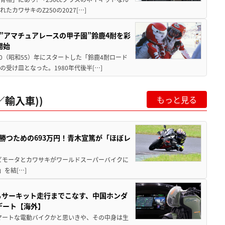
ワサキのZ250の2027[…]
た”アマチュアレースの甲子園”鈴鹿4耐を彩
開始
80（昭和55）年にスタートした「鈴鹿4耐ロード
受け皿となった。1980年代後半[…]
輸入車))
もっと見る
BKで勝つための693万円！青木宣篤が「ほぼレ
 ビモータとカワサキがワールドスーパーバイクに
)」を結[…]
からサーキット走行までこなす、中国ホンダ
デート【海外】
マートな電動バイクかと思いきや、その中身は生