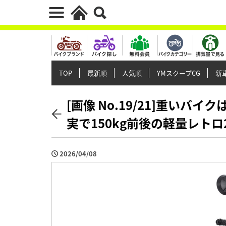
TOP
最新順
人気順
YMスクープCG
新車
[画像 No.19/21]重い
実で150kg前後の軽量レトロ
2026/04/08