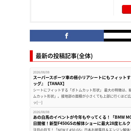
最新の投稿記事(全体)
2026/08/08
スーパースポーツ車の極小リアシートにもフィットす
ッグ』【TANAX】
シートにフィットする「ボトムカット形状」 最大の特徴は、
ムカット形状」。接地部の面積が小さくても上部に行くほど
ッ[…]
2026/08/08
あの白馬のイベントが今年もやってくる！「BMW MOTORR
日開催！新型F450GSの解体ショーに最大28度ヒル
注目の目玉！「NEW F 450 GS」日本お披露目＆エンジン