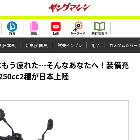
[日本車]
新車[外国車]
試乗インプレ
用品
カスタム＆パー
バイクはもう疲れた…そんなあなたへ！装備充
250cc2種が日本上陸