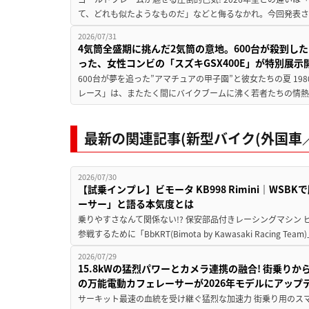
て、どれも似たようなものだ」などと侮るなかれ。今回発表されたカ
2026/07/31
4気筒全盛期に挑んだ2気筒の意地。600台が殺到し
った、女性コンビの「スズキGSX400E」が特別展示
600台が夢を追った”アマチュアの甲子園”と彼女たちの夏 19
レース」は、またたく間にバイクブームに沸く若者たちの情熱の
最新の関連記事(新型バイク(外国車／
2026/07/30
【試乗インプレ】ビモータ KB998 Rimini｜WS
ーサー」と語る本気度とは
乗りやすさなんて関係ない!? 保安部品付きレーシングマシン
参戦するために「BbKRT(Bimota by Kawasaki Racing Team
2026/07/29
15.8kWの猛烈パワーとカメラ連携の融合! 街乗り
の万能電動カフェレーサーが2026年モデルにアップ
サーキット最速の血統を受け継ぐ猛烈な加速力 街乗り用のス