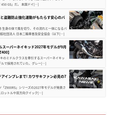
0 GS」だ。 本国ドイ[…]
動と盗難防止強化運動がもたらす安心のバ
動 生身の体で風を切り、その流れと一体になるバ
社団法人 日本二輪車普及安全協会（以下[…]
ルスーパーネイキッド2027年モデルが9月
400】
ワサキのミドルクラスを牽引するスーパーネイキッ
モデルで採用されていた、グレー[…]
テアインプレまで! カワサキファン必見の7
ツ「Z900RS」シリーズの2027年モデルが発表さ
ロットルや双方向クイック[…]