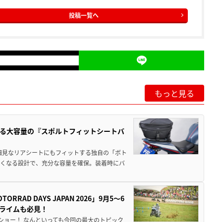
投稿一覧へ
もっと見る
る大容量の『スポルトフィットシートバ
細見なリアシートにもフィットする独自の「ボト
広くなる設計で、充分な容量を確保。装着時にバ
AD DAYS JAPAN 2026」9月5〜6
クライムも必見！
解体ショー！ なんといっても今回の最大のトピック