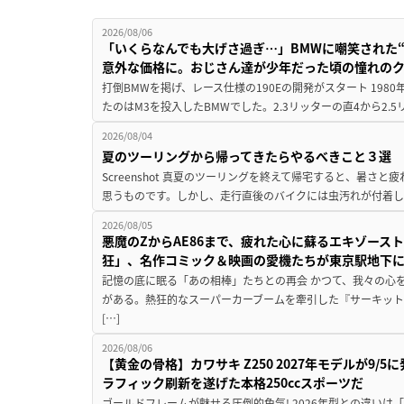
2026/08/06
「いくらなんでも大げさ過ぎ…」BMWに嘲笑された“190
意外な価格に。おじさん達が少年だった頃の憧れの
打倒BMWを掲げ、レース仕様の190Eの開発がスタート 19
たのはM3を投入したBMWでした。2.3リッターの直4から2.
2026/08/04
夏のツーリングから帰ってきたらやるべきこと３選
Screenshot 真夏のツーリングを終えて帰宅すると、暑さ
思うものです。しかし、走行直後のバイクには虫汚れが付着し
2026/08/05
悪魔のZからAE86まで、疲れた心に蘇るエキゾース
狂」、名作コミック＆映画の愛機たちが東京駅地下
記憶の底に眠る「あの相棒」たちとの再会 かつて、我々の心
がある。熱狂的なスーパーカーブームを牽引した『サーキット
[…]
2026/08/06
【黄金の骨格】カワサキ Z250 2027年モデルが9/
ラフィック刷新を遂げた本格250ccスポーツだ
ゴールドフレームが魅せる圧倒的色気! 2026年型との違いは「