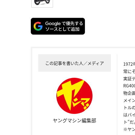
この記事を書いた人／メディア
19
常に
実証
RG4
物企
メイ
トル
はバ
ヤングマシン編集部
ト”だ
※ヤ