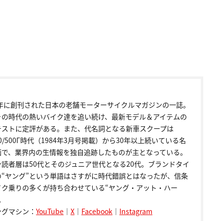
72年に創刊された日本の老舗モーターサイクルマガジンの一誌。
その時代の熱いバイク達を追い続け、最新モデル＆アイテムの
テストに定評がある。また、代名詞となる新車スクープは
00/500Γ時代（1984年3月号掲載）から30年以上続いている名
画で、業界内の生情報を独自追跡したものが主となっている。
ン読者層は50代とそのジュニア世代となる20代。ブランドタイ
の“ヤング”という単語はさすがに時代錯誤とはなったが、信条
イク乗りの多くが持ち合わせている“ヤング・アット・ハー
。
ングマシン：
YouTube
｜
X
｜
Facebook
｜
Instagram