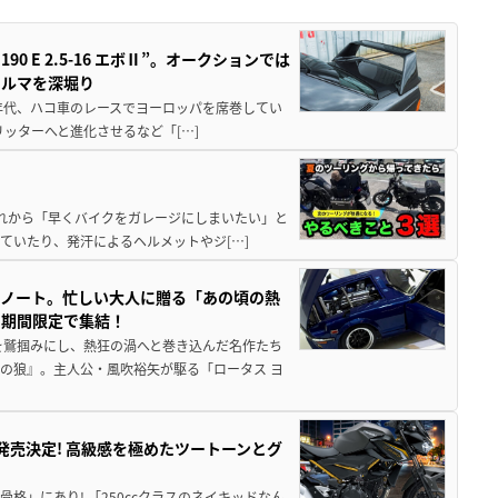
 E 2.5-16 エボⅡ”。オークションでは
クルマを深堀り
80年代、ハコ車のレースでヨーロッパを席巻してい
5リッターへと進化させるなど「[…]
と疲れから「早くバイクをガレージにしまいたい」と
ていたり、発汗によるヘルメットやジ[…]
トノート。忙しい大人に贈る「あの頃の熱
に期間限定で集結！
を鷲掴みにし、熱狂の渦へと巻き込んだ名作たち
の狼』。主人公・風吹裕矢が駆る「ロータス ヨ
5に発売決定! 高級感を極めたツートーンとグ
骨格」にあり! 「250ccクラスのネイキッドなん