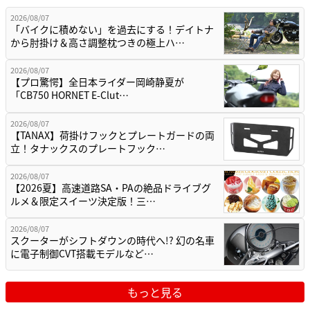
2026/08/07
「バイクに積めない」を過去にする！デイトナ
から肘掛け＆高さ調整枕つきの極上ハ…
2026/08/07
【プロ驚愕】全日本ライダー岡崎静夏が
「CB750 HORNET E-Clut…
2026/08/07
【TANAX】荷掛けフックとプレートガードの両
立！タナックスのプレートフック…
2026/08/07
【2026夏】高速道路SA・PAの絶品ドライブグ
ルメ＆限定スイーツ決定版！三…
2026/08/07
スクーターがシフトダウンの時代へ!? 幻の名車
に電子制御CVT搭載モデルなど…
もっと見る