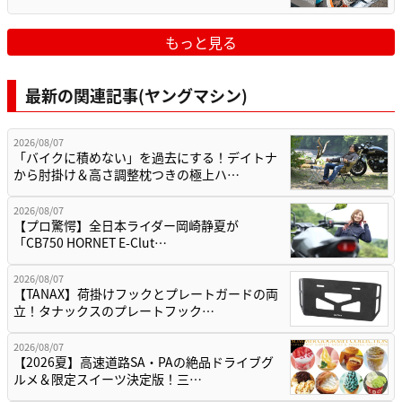
もっと見る
最新の関連記事(ヤングマシン)
2026/08/07
「バイクに積めない」を過去にする！デイトナ
から肘掛け＆高さ調整枕つきの極上ハ…
2026/08/07
【プロ驚愕】全日本ライダー岡崎静夏が
「CB750 HORNET E-Clut…
2026/08/07
【TANAX】荷掛けフックとプレートガードの両
立！タナックスのプレートフック…
2026/08/07
【2026夏】高速道路SA・PAの絶品ドライブグ
ルメ＆限定スイーツ決定版！三…