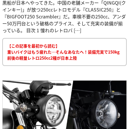
黒船が日本へやってきた。中国の老舗メーカー「QINGQI(ク
インキー)」が放つ250ccレトロモデル『CLASSIC250』と
『BIGFOOT250 Scrambler』だ。車検不要の250cc、アンダ
ー50万円台という破格のプライス、そして充実の装備が揃
っている。 目次 1 憧れのレトロバ […]
【この記事を最初から読む】
重いバイクはもう疲れた…そんなあなたへ！装備充実で150kg
前後の軽量レトロ250cc2種が日本上陸