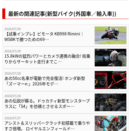
最新の関連記事(新型バイク(外国車／輸入車))
2026/07/30
【試乗インプレ】ビモータ KB998 Rimini｜
WSBKで勝つための69…
2026/07/29
15.8kWの猛烈パワーとカメラ連携の融合! 街乗
りからサーキット走行までこ…
2026/07/28
あの50cc名車が電動で完全復活! ホンダ新型
「ズーマーe:」2026年モデ…
2026/07/28
あの伝説が蘇る。ドゥカティ新型モンスタープ
ラスに「S4」を彷彿とさせるスポー…
2026/07/27
アシスト＆スリッパークラッチ初搭載で乗りや
すさ倍増。 ロイヤルエンフィールド…