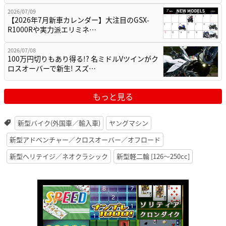
2026/07/09
【2026年7月新車カレンダー】大注目のGSX-
R1000Rや実力派エリミネ…
2026/07/08
100万円切りもあり得る!? 名ミドルVツインがク
ロスオーバーで新生! スズ…
もっと見る
新型バイク(外国車／輸入車)
ヤングマシン
新型アドベンチャー／クロスオーバー／オフロード
新型ヘリテイジ／ネオクラシック
新型軽二輪 [126〜250cc]