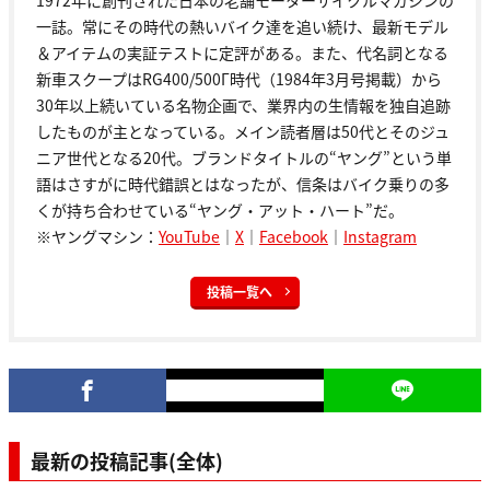
一誌。常にその時代の熱いバイク達を追い続け、最新モデル
＆アイテムの実証テストに定評がある。また、代名詞となる
新車スクープはRG400/500Γ時代（1984年3月号掲載）から
30年以上続いている名物企画で、業界内の生情報を独自追跡
したものが主となっている。メイン読者層は50代とそのジュ
ニア世代となる20代。ブランドタイトルの“ヤング”という単
語はさすがに時代錯誤とはなったが、信条はバイク乗りの多
くが持ち合わせている“ヤング・アット・ハート”だ。
※ヤングマシン：
YouTube
｜
X
｜
Facebook
｜
Instagram
投稿一覧へ
最新の投稿記事(全体)