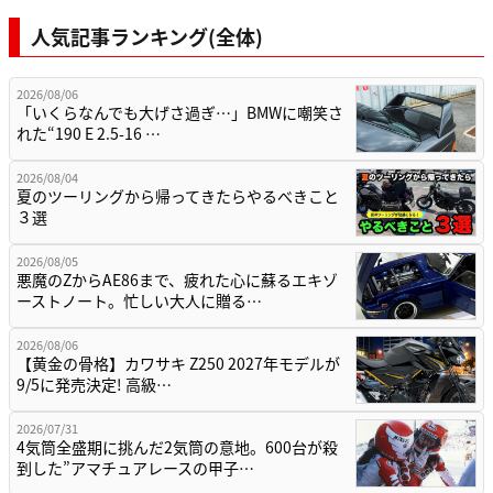
人気記事ランキング(全体)
2026/08/06
「いくらなんでも大げさ過ぎ…」BMWに嘲笑さ
れた“190 E 2.5-16 …
2026/08/04
夏のツーリングから帰ってきたらやるべきこと
３選
2026/08/05
悪魔のZからAE86まで、疲れた心に蘇るエキゾ
ーストノート。忙しい大人に贈る…
2026/08/06
【黄金の骨格】カワサキ Z250 2027年モデルが
9/5に発売決定! 高級…
2026/07/31
4気筒全盛期に挑んだ2気筒の意地。600台が殺
到した”アマチュアレースの甲子…