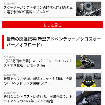
2026/08/07
スクーターがシフトダウンの時代へ!? 幻の名車
に電子制御CVT搭載モデルなど…
もっと見る
最新の関連記事(新型アドベンチャー／クロスオー
バー／オフロード)
2026/07/27
【638万円の衝撃】スーパーチャージド＋ハブ
ステア進化版！ビモータ Tesi…
2026/07/16
新顔でタフさ倍増、ABSユニットも刷新。待望
のLEDヘッドランプ採用! スズ…
2026/07/14
鮮烈なコントラストに惚れる。視線を奪う、ト
ライアンフの2027年モデルの新色…