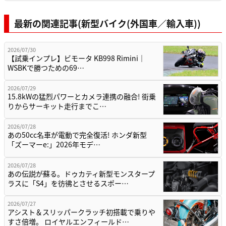
最新の関連記事(新型バイク(外国車／輸入車))
2026/07/30
【試乗インプレ】ビモータ KB998 Rimini｜
WSBKで勝つための69…
2026/07/29
15.8kWの猛烈パワーとカメラ連携の融合! 街乗
りからサーキット走行までこ…
2026/07/28
あの50cc名車が電動で完全復活! ホンダ新型
「ズーマーe:」2026年モデ…
2026/07/28
あの伝説が蘇る。ドゥカティ新型モンスタープ
ラスに「S4」を彷彿とさせるスポー…
2026/07/27
アシスト＆スリッパークラッチ初搭載で乗りや
すさ倍増。 ロイヤルエンフィールド…