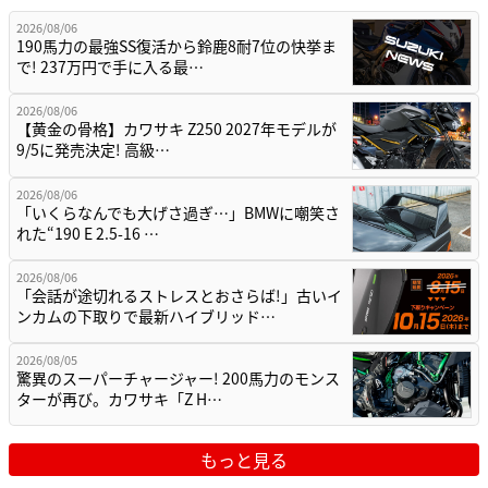
2026/08/06
190馬力の最強SS復活から鈴鹿8耐7位の快挙ま
で! 237万円で手に入る最…
2026/08/06
【黄金の骨格】カワサキ Z250 2027年モデルが
9/5に発売決定! 高級…
2026/08/06
「いくらなんでも大げさ過ぎ…」BMWに嘲笑さ
れた“190 E 2.5-16 …
2026/08/06
「会話が途切れるストレスとおさらば!」古いイ
ンカムの下取りで最新ハイブリッド…
2026/08/05
驚異のスーパーチャージャー! 200馬力のモンス
ターが再び。カワサキ「Z H…
もっと見る