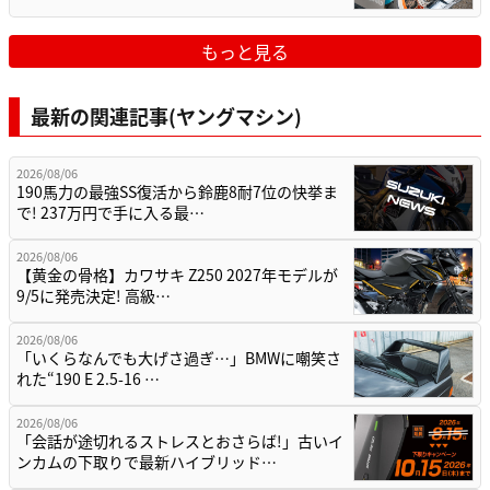
もっと見る
最新の関連記事(ヤングマシン)
2026/08/06
190馬力の最強SS復活から鈴鹿8耐7位の快挙ま
で! 237万円で手に入る最…
2026/08/06
【黄金の骨格】カワサキ Z250 2027年モデルが
9/5に発売決定! 高級…
2026/08/06
「いくらなんでも大げさ過ぎ…」BMWに嘲笑さ
れた“190 E 2.5-16 …
2026/08/06
「会話が途切れるストレスとおさらば!」古いイ
ンカムの下取りで最新ハイブリッド…