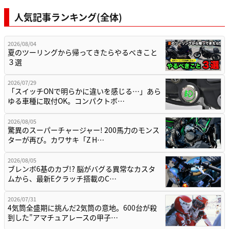
人気記事ランキング(全体)
2026/08/04
夏のツーリングから帰ってきたらやるべきこと
３選
2026/07/29
「スイッチONで明らかに違いを感じる…」あら
ゆる車種に取付OK。コンパクトボ…
2026/08/05
驚異のスーパーチャージャー! 200馬力のモンス
ターが再び。カワサキ「Z H…
2026/08/05
ブレンボ6基のカブ!? 脳がバグる異常なカスタ
ムから、最新Eクラッチ搭載のC…
2026/07/31
4気筒全盛期に挑んだ2気筒の意地。600台が殺
到した”アマチュアレースの甲子…