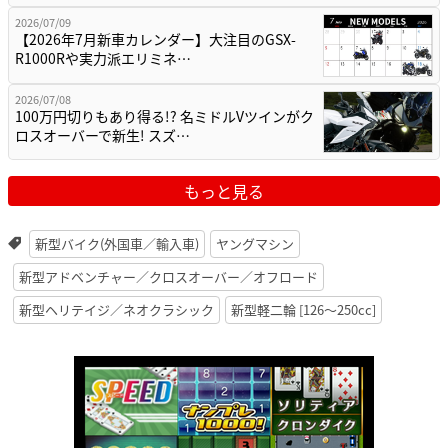
2026/07/09
【2026年7月新車カレンダー】大注目のGSX-
R1000Rや実力派エリミネ…
2026/07/08
100万円切りもあり得る!? 名ミドルVツインがク
ロスオーバーで新生! スズ…
もっと見る
新型バイク(外国車／輸入車)
ヤングマシン
新型アドベンチャー／クロスオーバー／オフロード
新型ヘリテイジ／ネオクラシック
新型軽二輪 [126〜250cc]