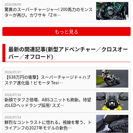
2026/08/05
驚異のスーパーチャージャー! 200馬力のモンス
ターが再び。カワサキ「Z H…
もっと見る
最新の関連記事(新型アドベンチャー／クロスオー
バー／オフロード)
2026/07/27
【638万円の衝撃】スーパーチャージド＋ハブ
ステア進化版！ビモータ Tesi…
2026/07/16
新顔でタフさ倍増、ABSユニットも刷新。待望
のLEDヘッドランプ採用! スズ…
2026/07/14
鮮烈なコントラストに惚れる。視線を奪う、ト
ライアンフの2027年モデルの新色…