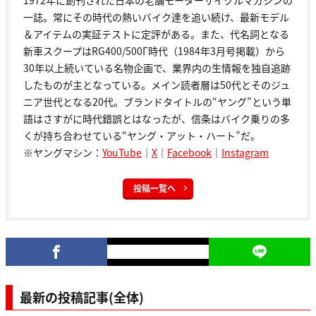
一誌。常にその時代の熱いバイク達を追い続け、最新モデル
＆アイテムの実証テストに定評がある。また、代名詞となる
新車スクープはRG400/500Γ時代（1984年3月号掲載）から
30年以上続いている名物企画で、業界内の生情報を独自追跡
したものが主となっている。メイン読者層は50代とそのジュ
ニア世代となる20代。ブランドタイトルの“ヤング”という単
語はさすがに時代錯誤とはなったが、信条はバイク乗りの多
くが持ち合わせている“ヤング・アット・ハート”だ。
※ヤングマシン：
YouTube
｜
X
｜
Facebook
｜
Instagram
投稿一覧へ
最新の投稿記事(全体)