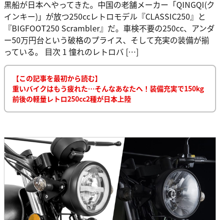
黒船が日本へやってきた。中国の老舗メーカー「QINGQI(ク
インキー)」が放つ250ccレトロモデル『CLASSIC250』と
『BIGFOOT250 Scrambler』だ。車検不要の250cc、アンダ
ー50万円台という破格のプライス、そして充実の装備が揃
っている。 目次 1 憧れのレトロバ […]
【この記事を最初から読む】
重いバイクはもう疲れた…そんなあなたへ！装備充実で150kg
前後の軽量レトロ250cc2種が日本上陸