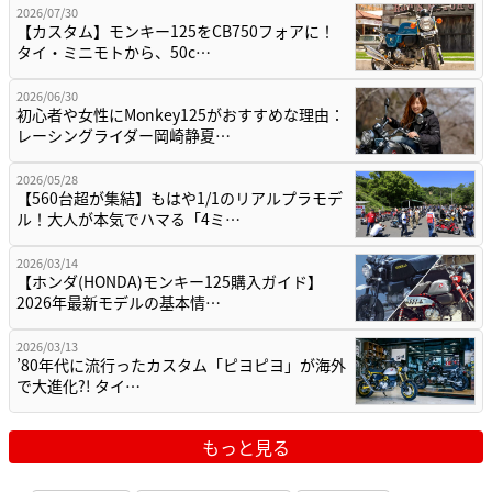
2026/07/30
【カスタム】モンキー125をCB750フォアに！
タイ・ミニモトから、50c…
2026/06/30
初心者や女性にMonkey125がおすすめな理由：
レーシングライダー岡崎静夏…
2026/05/28
【560台超が集結】もはや1/1のリアルプラモデ
ル！大人が本気でハマる「4ミ…
2026/03/14
【ホンダ(HONDA)モンキー125購入ガイド】
2026年最新モデルの基本情…
2026/03/13
’80年代に流行ったカスタム「ピヨピヨ」が海外
で大進化?! タイ…
もっと見る