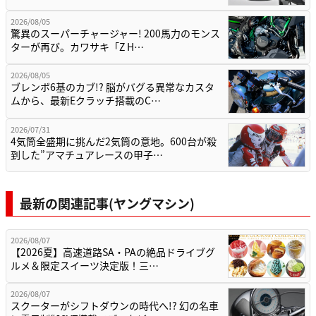
2026/08/05
驚異のスーパーチャージャー! 200馬力のモンス
ターが再び。カワサキ「Z H…
2026/08/05
ブレンボ6基のカブ!? 脳がバグる異常なカスタ
ムから、最新Eクラッチ搭載のC…
2026/07/31
4気筒全盛期に挑んだ2気筒の意地。600台が殺
到した”アマチュアレースの甲子…
最新の関連記事(ヤングマシン)
2026/08/07
【2026夏】高速道路SA・PAの絶品ドライブグ
ルメ＆限定スイーツ決定版！三…
2026/08/07
スクーターがシフトダウンの時代へ!? 幻の名車