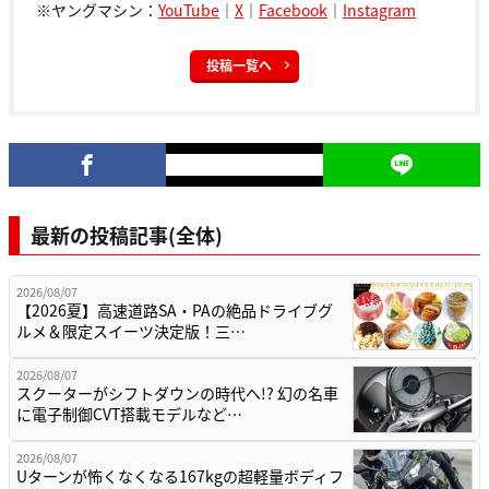
※ヤングマシン：
YouTube
｜
X
｜
Facebook
｜
Instagram
投稿一覧へ
最新の投稿記事(全体)
2026/08/07
【2026夏】高速道路SA・PAの絶品ドライブグ
ルメ＆限定スイーツ決定版！三…
2026/08/07
スクーターがシフトダウンの時代へ!? 幻の名車
に電子制御CVT搭載モデルなど…
2026/08/07
Uターンが怖くなくなる167kgの超軽量ボディフ