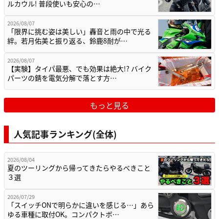
ルカウル! 普段使いも安心の…
2026/08/07
「限界に挑む姿は美しい」轟音と雨の中で光る
絆。若月佑美と振り返る、鈴鹿8耐が…
2026/08/07
【実験】タイパ最悪、でも効果は絶大!? バイク
パーツの錆を電気分解で落とす方…
もっと見る
人気記事ランキング(全体)
2026/08/04
夏のツーリングから帰ってきたらやるべきこと
３選
2026/07/29
「スイッチONで明らかに違いを感じる…」あら
ゆる車種に取付OK。コンパクトボ…