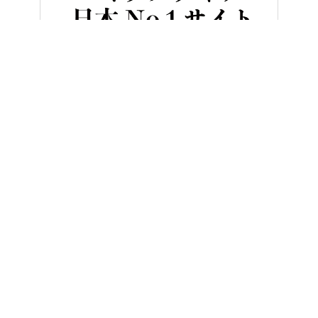
HOME
ニュース＆トピックス
【ホンダ公認】「モンキー125」が
ヤングマシンとは？
ご利用案内
執筆／編集メンバー
プライバシーポリシー
運営会社
お問い合せ
Copyright ©
NAIGAI PUBLISHING CO.,LTD.
All rights reserved.