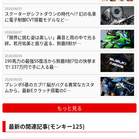
2026/08/07
スクーターがシフトダウンの時代へ!? 幻の名車
に電子制御CVT搭載モデルなど…
2026/08/07
「限界に挑む姿は美しい」轟音と雨の中で光る
絆。若月佑美と振り返る、鈴鹿8耐が…
2026/08/06
190馬力の最強SS復活から鈴鹿8耐7位の快挙ま
で! 237万円で手に入る最…
2026/08/05
ブレンボ6基のカブ!? 脳がバグる異常なカスタ
ムから、最新Eクラッチ搭載のC…
もっと見る
最新の関連記事(モンキー125)