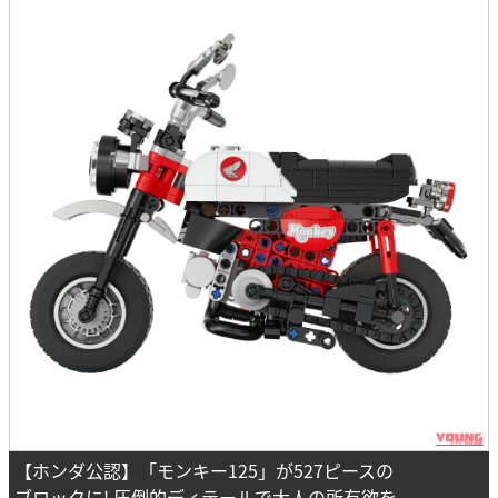
【ホンダ公認】「モンキー125」が527ピースの
ブロックに! 圧倒的ディテールで大人の所有欲を