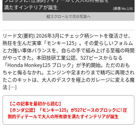
満たすインテリアが誕生
(画像 No.1/6)
縦スクロールで次の写真へ
リード文(要約) 2026年3月にチェック柄シートを復活させ、
熱狂を生んだ実車「モンキー125」。その愛らしいフォルム
と力強い車体バランスを、自らの手で組み上げる至福の時間
がやってきた。本田技研工業公認、527ピースからなる
「Honda Monkey125 ブロック」が予約開始。ただのおも
ちゃと侮るなかれ。エンジンや足まわりまで精巧に再現され
たこのキットは、大人のデスクを極上のガレージに変える魔
法 […]
【この記事を最初から読む】
【ホンダ公認】「モンキー125」が527ピースのブロックに! 圧
倒的ディテールで大人の所有欲を満たすインテリアが誕生