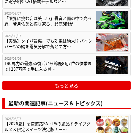
に電子制御CVT搭載モデルなど…
2026/08/07
「限界に挑む姿は美しい」轟音と雨の中で光る
絆。若月佑美と振り返る、鈴鹿8耐が…
2026/08/07
【実験】タイパ最悪、でも効果は絶大!? バイク
パーツの錆を電気分解で落とす方…
2026/08/06
190馬力の最強SS復活から鈴鹿8耐7位の快挙ま
で! 237万円で手に入る最…
もっと見る
最新の関連記事(ニュース＆トピックス)
2026/08/07
【2026夏】高速道路SA・PAの絶品ドライブグ
ルメ＆限定スイーツ決定版！三…